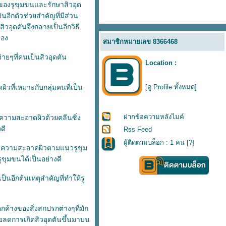
นของรูขุมขนและรักษาสิวอุด
็นอีกตัวช่วยสำคัญที่มีส่วน
วอุดตันจึงกลายเป็นอีกวิธี
เอง
สมาชิกหมายเลข 8366468
่ายๆที่คนเป็นสิวอุดตัน
Location :
ที่เหมาะกับกลุ่มคนที่เป็น
[ดู Profile ทั้งหมด]
ฝากข้อความหลังไมค์
ความสะอาดผิวด้วยคลีนซิ่ง
ดี
Rss Feed
ผู้ติดตามบล็อก : 1 คน [
?
]
ำความสะอาดผิวตามแนวรูขุม
ขุมขนได้เป็นอย่างดี
็นอีกต้นเหตุสำคัญที่ทำให้รูุ
างของสิ่งสกปรกต่างๆที่มัก
วยลดการเกิดสิวอุดตันขึ้นมาบน