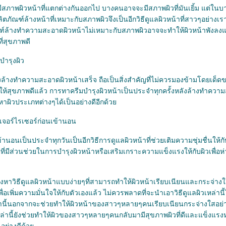
ภาพผิวหน้าที่แตกต่างกันออกไป บางคนอาจจะมีสภาพผิวที่มันเยิ้ม แต่ในบ
ตภัณฑ์ล้างหน้าที่เหมาะกับสภาพผิวจึงเป็นอีกวิธีดูแลผิวหน้าที่สาวๆอย่างเ
ณฑ์ล้างทำความสะอาดผิวหน้าไม่เหมาะกับสภาพผิวอาจจะทำให้ผิวหน้าพังลง
ี่สุขภาพดี
บำรุงผิว
ังล้างทำความสะอาดผิวหน้าเสร็จ ถือเป็นสิ่งสำคัญที่ไม่ควรมองข้ามโดยเด็
ให้สุขภาพดีแล้ว การทาครีมบำรุงผิวหน้าเป็นประจำทุกครั้งหลังล้างทำความ
าผิวประเภทต่างๆได้เป็นอย่างดีอีกด้ว
เจอร์ไรเซอร์ก่อนเข้านอน
นอนเป็นประจำทุกวันเป็นอีกวิธีการดูแลผิวหน้าที่ช่วยเติมความชุ่มชื่นให้กั
ที่มีส่วนช่วยในการบำรุงผิวหน้าหรือเสริมเกราะความแข็งแรงให้กับผิวเพื่
หาวิธีดูแลผิวหน้าแบบง่ายๆที่สามารถทำให้ผิวหน้าเรียบเนียนและกระจ่าง
พื่อเพิ่มความมั่นใจให้กับตัวเองแล้ว ไม่ควรพลาดที่จะนำเอาวิธีดูแลผิวเหล่า
่านี้นอกจากจะช่วยทำให้ผิวหน้าของสาวๆหลายๆคนเรียบเนียนกระจ่างใสอย่า
าเหล่านี้ยังช่วยทำให้ผิวของสาวๆหลายๆคนกลับมามีสุขภาพผิวที่ดีและแข็งแ