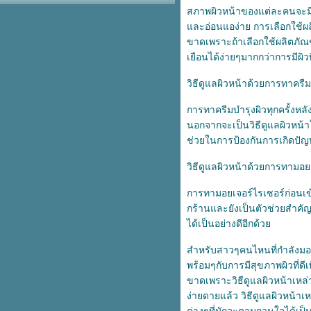
สภาพผิวหน้าของแต่ละคนจะมีส
4 วิธีใช้ครีมละลายสิวอุดตัน ลดสิว
ละอ่อนแอง่าย การเลือกใช้ผลิ
อุดตันให้หายได้อย่างมีประสิทธิ์
ขาดเพราะถ้าเลือกใช้ผลิตภั
ภาพ
เตรียมรับมืออากาศหนาว ดูแล
เยือนได้ง่ายๆมากกว่าการมีผิวท
สุขภาพให้ห่างไกลโรคในฤดูหนาว
วิธีดูแลผิวหน้าด้วยการทาครีม
3 วิธีรักษาสิวเสี้ยนด้วยธรรมชาติ
กำจัดสิวเสี้ยนให้อยู่หมัด เผยผิว
การทาครีมบำรุงผิวทุกครั้งหล
เนียนใส
นอกจากจะเป็นวิธีดูแลผิวหน้า
6 เคล็ดลับดูแลผิวหลังเลเซอร์สิว
ช่วยในการป้องกันการเกิดปัญห
รักษาสิวให้หายได้อย่างมีประสิทธิ์
ภาพ
วิธีดูแลผิวหน้าด้วยการทามอย
เคล็ดลับหน้าใส ไร้สิว เผยผิว
กระจ่างใสได้อย่างตรงจุด
การทามอยเจอร์ไรเซอร์ก่อนเข้า
6 โฟมล้างหน้าลดสิวในเซเว่น ไร้สิว
กร้านและยังเป็นตัวช่วยสำคัญ
หน้าใส ใช้ดีบอกต่อ
ได้เป็นอย่างดีอีกด้ว
4 วิธีรักษาสิวที่หลังให้หาย จากคำ
นะนำของแพทย์ผู้เชี่ยวชาญ
สำหรับสาวๆคนไหนที่กำลังมอง
เตรียมผิวให้พร้อมก่อนรักษาสิวด้ว
พร้อมๆกับการมีสุขภาพผิวที่ดีเ
สมุนไพรรักษาสิว เผยผิวเนียนนุ่ม
ขาดเพราะวิธีดูแลผิวหน้าเหล
กระจ่างใสได้ด้วยตัวเอง
ง่ายดายแล้ว วิธีดูแลผิวหน้
วิธีรักษาหลุมสิวด้วยธรรมชาติ บอก