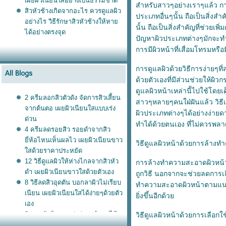
เผยผิวเนียนใสอย่างเป็นธรรมชาติ
สำหรับสาวๆอย่างเราๆแล้ว กา
สิวหัวช้างเกิดจากอะไร ควรดูแลผิว
ประเภทอื่นๆนั้น ถือเป็นสิ่ง
อย่างไร วิธีรักษาสิวหัวช้างให้หา
นั้น ถือเป็นสิ่งสำคัญที่ช่ว
ได้อย่างตรงจุด
ปัญหาผิวประเภทต่างๆมักจะทำ
การมีผิวหน้าที่เสื่อมโทรมหรื
การดูแลผิวด้วยวิธีการง่ายๆท
ด้วยตัวเองที่มีส่วนช่วยให้ผิ
ดูแลผิวหน้าเหล่านี้ไปใช้โดย
2 ครีมลอกสิวตัวดัง จัดการสิวเสี้ยน
สาวๆหลายๆคนใฝ่ฝันแล้ว วิธีเ
จากต้นตอ เผยผิวเนียนใสแบบเร่ง
ผิวประเภทต่างๆได้อย่างง่ายด
ด่วน
ทำได้ด้วยตนเอง ที่ไม่ควรพลา
4 ครีมลดรอยสิว รอยดำจากสิว
ี่ห้อไหนเห็นผลไว เผยผิวเนียนขาว
วิธีดูแลผิวหน้าด้วยการล้าง
สด้วยราคาประหยัด
12 วิธีดูแลผิวให้ห่างไกลจากสิวหัว
การล้างทำความสะอาดผิวหน้า
ดำ เผยผิวเนียนขาวใสด้วยตัวเอง
ถูกวิธี นอกจากจะช่วยลดการเก
8 วิธีลดสิวอุดตัน บอกลาผิวไม่เรียบ
ทำความสะอาดผิวหน้าตามแนวรู
เนียน เผยผิวเนียนใสได้ง่ายๆด้วยตัว
ิ่งขึ้นอีกด้ว
เอง
3 สูตรขัดผิวขาวเร่งด่วน ทำเองได้
วิธีดูแลผิวหน้าด้วยการเลือกใ
ง่ายๆ ประหยัดเงินในกระเป๋า