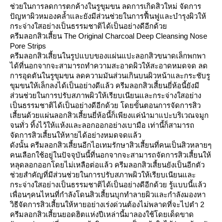
ช่วยในการลดการตกค้างในรูขุมขน ลดการเกิดสิวใหม่ จัดการ
ปัญหาผิวหมองคล้ำและยังมีส่วนช่วยในการฟื้นฟูและบำรุงผิวให้
กระจ่างใสอย่างเป็นธรรมชาติได้เป็นอย่างดีอีกด้วย
ครีมลอกสิวเสี้ยน The Original Charcoal Deep Cleansing Nose
Pore Strips
ครีมลอกสิวเสี้ยนในรูปแบบของแผ่นแปะลอกสิวขนาดเล็กพกพา
ได้ที่นอกจากจะสามารถทำความสะอาดผิวให้สะอาดหมดจด ลด
การอุดตันในรูขุมขน ลดความมันส่วนเกินบนผิวหน้าและกระชับรู
ขุมขนให้เล็กลงได้เป็นอย่างดีแล้ว ครีมลอกสิวเสี้ยนยี่ห้อนี้ยังมี
ส่วนช่วยในการปรับสภาพผิวให้เรียบเนียนและกระจ่างใสอย่าง
เป็นธรรมชาติได้เป็นอย่างดีอีกด้วย โดยขั้นตอนการจัดการสิว
เสี้ยนด้วยแผ่นลอกสิวเสี้ยนยี่ห้อนี้ก็เพียงแค่นำมาแปะบริเวณจมูก
จนทั่ว ทิ้งไว้ให้แห้งและลอกออกอย่างเบามือ เท่านี้ก็สามารถ
จัดการสิวเสี้ยนให้หายได้อย่างหมดจดแล้ว
ดังนั้น ครีมลอกสิวเสี้ยนอีกไอเทมรักษาสิวเสี้ยนที่คนเป็นสิวหลายๆ
คนเลือกใช้อยู่ในปัจจุบันนี้ที่นอกจากจะสามารถจัดการสิวเสี้ยนให้
หลุดลอกออกโดยไม่เหลือต่อแล้ว ครีมลอกสิวเสี้ยนยังเป็นอีกตัว
ช่วยสำคัญที่มีส่วนช่วยในการปรับสภาพผิวให้เรียบเนียนและ
กระจ่างใสอย่างเป็นธรรมชาติได้เป็นอย่างดีอีกด้วย รู้แบบนี้แล้ว
เพื่อนๆคนไหนที่กำลังโดนสิวเสี้ยนบุกทำลายผิวและกำลังมองหา
วิธีจัดการสิวเสี้ยนให้หายอย่างเร่งด่วนต้องไม่พลาดที่จะไปตำ 2
ครีมลอกสิวเสี้ยนยอดฮิตแห่งปีเหล่านี้มาลองใช้โดยเด็ดขาด