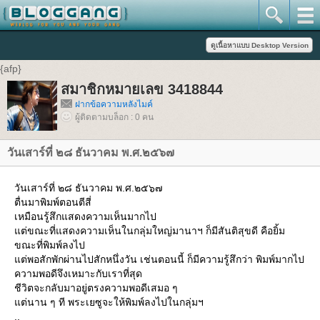
{afp}
สมาชิกหมายเลข 3418844
ฝากข้อความหลังไมค์
ผู้ติดตามบล็อก : 0 คน
วันเสาร์ที่ ๒๘ ธันวาคม พ.ศ.๒๕๖๗
วันเสาร์ที่ ๒๘ ธันวาคม พ.ศ.๒๕๖๗
ตื่นมาพิมพ์ตอนตีสี่
เหมือนรู้สึกแสดงความเห็นมากไป
แต่ขณะที่แสดงความเห็นในกลุ่มใหญ่มานาฯ ก็มีสันติสุขดี คือยิ้ม
ขณะที่พิมพ์ลงไป
แต่พอสักพักผ่านไปสักหนึ่งวัน เช่นตอนนี้ ก็มีความรู้สึกว่า พิมพ์มากไป
ความพอดีจึงเหมาะกับเราที่สุด
ชีวิตจะกลับมาอยู่ตรงความพอดีเสมอ ๆ
แต่นาน ๆ ที พระเยซูจะให้พิมพ์ลงไปในกลุ่มฯ
..