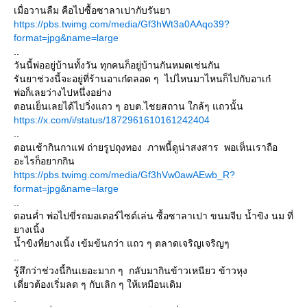
เมื่อวานลืม คือไปซื้อซาลาเปากับรันยา
https://pbs.twimg.com/media/Gf3hWt3a0AAqo39?
format=jpg&name=large
..
วันนี้พ่ออยู่บ้านทั้งวัน ทุกคนก็อยู่บ้านกันหมดเช่นกัน
รันยาช่วงนี้จะอยู่ที่ร้านอาเก๋ตลอด ๆ ไปไหนมาไหนก็ไปกับอาเก๋
พ่อก็เลยว่างไปหนึ่งอย่าง
ตอนเย็นเลยได้ไปวิ่งแถว ๆ อบต.ไชยสถาน ใกล้ๆ แถวนั้น
https://x.com/i/status/1872961610161242404
..
ตอนเช้ากินกาแฟ ถ่ายรูปถุงทอง ภาพนี้ดูน่าสงสาร พอเห็นเราถือ
อะไรก็อยากกิน
https://pbs.twimg.com/media/Gf3hVw0awAEwb_R?
format=jpg&name=large
..
ตอนค่ำ พ่อไปขี่รถมอเตอร์ไซต์เล่น ซื้อซาลาเปา ขนมจีบ น้ำขิง นม ที่
ยางเนิ้ง
น้ำขิงที่ยางเนิ้ง เข้มข้นกว่า แถว ๆ ตลาดเจริญเจริญๆ
..
รู้สึกว่าช่วงนี้กินเยอะมาก ๆ กลับมากินข้าวเหนียว ข้าวหุง
เดี่ยวต้องเริ่มลด ๆ กับเลิก ๆ ให้เหมือนเดิม
.