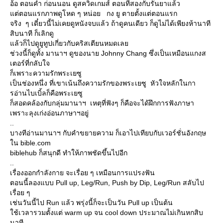
อ้อ ตอนค่ำ ก่อนนอน ดูสควิดเกมส์ ตอนที่สองกับรันยาแล้ว
แต่ตอนแรกภาพดูโหด ๆ หน่อย กง ยู ตายตั้งแต่ตอนแรก
จริง ๆ เดี๋ยวนี้ไม่เคยดูหนังจบแล้ว ถ้าดูคนเดียว ก็ดูไม่ได้เพียงห้านาที
สิบนาที ก็เลิกดู
แล้วก็ไปดูยูทูปเกี่ยวกับคริสเตียนหมดเลย
ช่วงนี้ก็ดูทั้ง มานาฯ ดูของนาย Johnny Chang ซึ่งเป็นเหมือนแกงส
เตอร์ที่กลับใจ
ก็เพราะความรักพระเยซู
เป็นช่องหนึ่ง ที่เขาเน้นถึงความรักของพระเยซู หัวใจหลักในกา
รอ่านไบเบิ้ลก็คือพระเยซู
ก็สอดคล้องกับกลุ่มมานาฯ เหตุที่ฟังๆ ก็คือจะได้ฝึกการฟังภาษา
เพราะลุงเก่งอ่อนภาษาฯอยู่
..
บางทีอ่านมานาฯ กับคำขยายความ ก็เอาไปเทียบกับเวอร์ชั่นอังกฤษ
ใน bible.com
biblehub ก็สนุกดี ทำให้ภาพชัดขึ้นไปอีก
..
เรื่องออกกำลังกาย จะเรื่อย ๆ เหมือนการแปรงฟัน
ตอนนี้ลองแบบ Pull up, Leg/Run, Push by Dip, Leg/Run สลับไป
เรื่อย ๆ
เช่นวันนี้ไป Run แล้ว พรุ่งนี้ก็จะเป็นวัน Pull up เป็นต้น
ใช้เวลารวมตั้งแต่ warm up จน cool down ประมาณไม่เกินหกสิบ
นาที