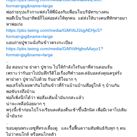
format=jpg&name=large
พ่อถ่ายรุปแก้วกาแฟส่งให้พี่น้องกับเพื่อนในบริษัทฯบางคน
พอดีเป็นวันอาทิตย์ก็ไม่ค่อยส่งให้ทุกคน แต่ส่งให้บางคนทีทักทายมา
หาพ่อเก่ง
https://pbs.twimg.com/media/GiMVbJ1bgAEHjxS?
format=jpg&name=large
แอบถ่ายปู่ชวนนั่งกินข้าวตรงระเบียง
https://pbs.twimg.com/media/GiMVdHgbsAAayz1?
format=jpg&name=large
..
อ้อ ตอนบ่าย ย่าดา ปู่ชวน ไปให้กำลังใจรันยาที่สวนดอนจั่น
เพราะว่ารันยาไปบันทึกวีดิโอเรื่องกีฬาวอลเล่ย์บอลส่งคุณครูฝรั่ง
พาย่าดา ปู่ชวนไปด้วย รันยาดีใจมาก ๆ
พอเสร็จก็เลยพากันไปกินข้าวที่ร้านบ้านบ้านที่อยู่ใกล้ ๆ บ้านกัน
พอขับรถถึงบ้าน
พ่อก็เพิ่งนึกได้ว่า พ่อลืมเติมน้ำมันรถสะแล้ว
น่าจะเหลือน้อยมาก ๆ
พรุ่งนี้เช้าก่อนไปโรงเรียนคงต้องตื่นเช้าขึ้นอีกนิด เพื่อมีเวลาไปเติม
น้ำมันรถ
..
ขอบคุณพระเยซูที่ทรงเลี้ยงดู และรื้อฟื้นความสัมพันธ์กับทุก ๆ คน
ไม่ว่าคนใกล้ หรือคนไกลตัว