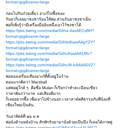
format=jpg&name=large
..
ก่อนไปกินก๋วยเตี๋ยว อาเก๋ไปซื้อของ
รันยาก็เลยมาชงชาร้อนให้พ่อ ส่วนรันยาชงชาเย็น
พ่อก็เพิ่งรู้ว่ามีเครื่องมืออันหนึ่งเอาไว้ชงชาได้
https://pbs.twimg.com/media/GiIha-4asAECsBH?
format=jpg&name=large
https://pbs.twimg.com/media/GiIhbdbawAAgY2Y?
format=jpg&name=large
https://pbs.twimg.com/media/GiIhcKaaIAA1IRc?
format=jpg&name=large
https://pbs.twimg.com/media/GiIhcW-bAAAA5V2?
format=jpg&name=large
พ่อลองเครื่องเสียงอาเก๋ที่ตั้งอยู่ในร้าน
ตอนแรกคิดว่า Marshall
แต่พอดูใกล้ ๆ คือชื่อ Mulan ก็เรียกว่าทำสะเนียนเชียว
ราคาพันกว่าบาท แต่เสียงดีมาก
ก็เลยอยากซื้อ เพื่อเอาไปข้างนอก เวลาสามัคคีธรรมกับพี่น้องที่
เชียงใหม่เป็นต้น
..
วันอาทิตย์ที่ ๒๖ ม.ค
พ่อนั่งด้านหลังบ้าน สักพักรันยามานั่งด้วยแป๊บนึง ก็เลยได้ภาพคู่
https://pbs.twimg.com/media/GiMVaXAasAALMiC?