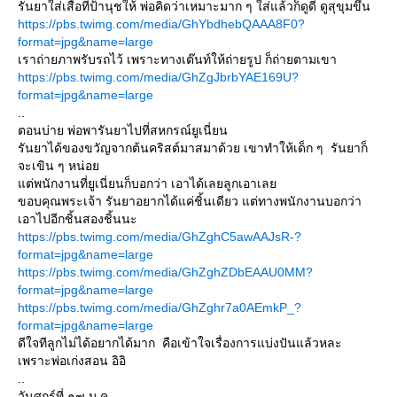
รันยาใส่เสื้อที่ป้านุชให้ พ่อคิดว่าเหมาะมาก ๆ ใส่แล้วก็ดูดี ดูสุขุมขึ้น
https://pbs.twimg.com/media/GhYbdhebQAAA8F0?
format=jpg&name=large
เราถ่ายภาพรับรถไว้ เพราะทางเต๊นท์ให้ถ่ายรูป ก็ถ่ายตามเขา
https://pbs.twimg.com/media/GhZgJbrbYAE169U?
format=jpg&name=large
..
ตอนบ่าย พ่อพารันยาไปที่สหกรณ์ยูเนี่ยน
รันยาได้ของขวัญจากต้นคริสต์มาสมาด้วย เขาทำให้เด็ก ๆ รันยาก็
จะเขิน ๆ หน่อย
แต่พนักงานที่ยูเนี่ยนก็บอกว่า เอาได้เลยลูกเอาเลย
ขอบคุณพระเจ้า รันยาอยากได้แค่ชิ้นเดียว แต่ทางพนักงานบอกว่า
เอาไปอีกชิ้นสองชิ้นนะ
https://pbs.twimg.com/media/GhZghC5awAAJsR-?
format=jpg&name=large
https://pbs.twimg.com/media/GhZghZDbEAAU0MM?
format=jpg&name=large
https://pbs.twimg.com/media/GhZghr7a0AEmkP_?
format=jpg&name=large
ดีใจทีลูกไม่ได้อยากได้มาก คือเข้าใจเรื่องการแบ่งปันแล้วหละ
เพราะพ่อเก่งสอน อิอิ
..
วันศุกร์ที่ ๑๗ ม.ค