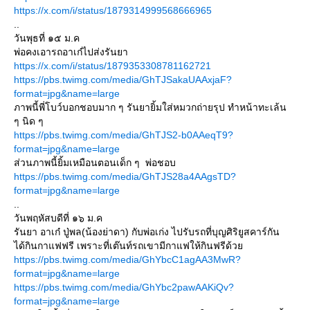
https://x.com/i/status/1879314999568666965
..
วันพุธที่ ๑๕ ม.ค
พ่อคงเอารถอาเก๋ไปส่งรันยา
https://x.com/i/status/1879353308781162721
https://pbs.twimg.com/media/GhTJSakaUAAxjaF?
format=jpg&name=large
ภาพนี้พี่โบว์บอกชอบมาก ๆ รันยายิ้มใส่หมวกถ่ายรุป ทำหน้าทะเล้น
ๆ นิด ๆ
https://pbs.twimg.com/media/GhTJS2-b0AAeqT9?
format=jpg&name=large
ส่วนภาพนี้ยิ้มเหมือนตอนเด็ก ๆ พ่อชอบ
https://pbs.twimg.com/media/GhTJS28a4AAgsTD?
format=jpg&name=large
..
วันพฤหัสบดีที่ ๑๖ ม.ค
รันยา อาเก๋ ปู่พล(น้องย่าดา) กับพ่อเก่ง ไปรับรถที่บุญศิริยูสคาร์กัน
ได้กินกาแฟฟรี เพราะที่เต๊นท์รถเขามีกาแฟให้กินฟรีด้วย
https://pbs.twimg.com/media/GhYbcC1agAA3MwR?
format=jpg&name=large
https://pbs.twimg.com/media/GhYbc2pawAAKiQv?
format=jpg&name=large