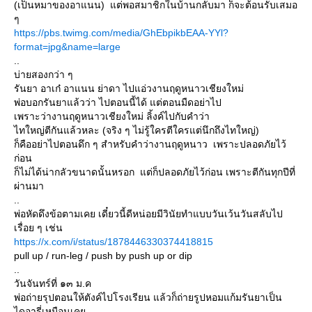
(เป็นหมาของอาแนน) แต่พอสมาชิกในบ้านกลับมา ก็จะต้อนรับเสมอ
ๆ
https://pbs.twimg.com/media/GhEbpikbEAA-YYl?
format=jpg&name=large
..
บ่ายสองกว่า ๆ
รันยา อาเก๋ อาแนน ย่าดา ไปแอ่วงานฤดูหนาวเชียงใหม่
พ่อบอกรันยาแล้วว่า ไปตอนนี้ได้ แต่ตอนมืดอย่าไป
เพราะว่างานฤดูหนาวเชียงใหม่ ลิ้งค์ไปกับคำว่า
ไทใหญ่ตีกันแล้วหละ (จริง ๆ ไม่รู้ใครตีใครแต่นึกถึงไทใหญ่)
ก็คืออย่าไปตอนดึก ๆ สำหรับคำว่างานฤดูหนาว เพราะปลอดภัยไว้
ก่อน
ก็ไม่ได้น่ากลัวขนาดนั้นหรอก แต่ก็ปลอดภัยไว้ก่อน เพราะตีกันทุกปีที่
ผ่านมา
..
พ่อหัดดึงข้อตามเคย เดี๋ยวนี้ดีหน่อยมีวินัยทำแบบวันเว้นวันสลับไป
เรื่อย ๆ เช่น
https://x.com/i/status/1878446330374418815
pull up / run-leg / push by push up or dip
..
วันจันทร์ที่ ๑๓ ม.ค
พ่อถ่ายรุปตอนให้ตังค์ไปโรงเรียน แล้วก็ถ่ายรูปหอมแก้มรันยาเป็น
ไดอารี่เหมือนเคย