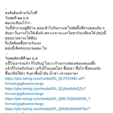
..
สงสัยต้องข้ามวันไปที่
วันพุธที่ ๒๒ ม.ค
พ่อเก่งเขียนไว้ว่า
วันนี้ทำงานอยู่ที่บ้าน ตอนเช้าไปกินกาแฟ ไปหัดดิ๊ปที่สวนดอนจั่น ก
ลับมา ก็เอารถไปให้เต๊นท์ เพราะเขาจะเอาไดชาร์จเปลี่ยนให้ (พรุ่งนี้
ตอนบ่ายน่าจะได้คืน)
ก็แจ๊คพ็อทซื้อสามวันเอง
ตอนนี้เพิ่งส่งแบบ baxter ไป
..
วันพฤหัสบดีที่ ๒๓ ม.ค
นนี้ไปเอารถแล้ว ก็ไปกับปู่ ไปแวะร้านกาแฟอเมซอนหนองผึ้ง
แล้วก็ไปรอรับรันยา เสร็จก็ไปแมคโคร ซื้อปลา ซื้อไก่ ซื้อขนมปัง
ซื้อเกลือให้ย่า รันยาซื้อน้ำส้ม น้ำชา เขาลดราคา
https://pbs.twimg.com/media/Gh_QLTFbYAEr-aP?
format=jpg&name=large
https://pbs.twimg.com/media/Gh_QLj6aoAAeQZv?
format=jpg&name=large
https://pbs.twimg.com/media/Gh_QMLYbQAANOW_?
format=jpg&name=large
https://pbs.twimg.com/media/Gh_QMdEaMAAeFNm?