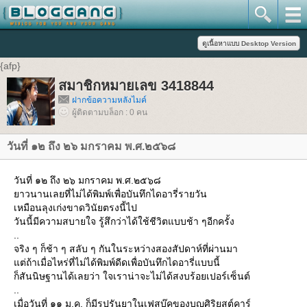
{afp}
สมาชิกหมายเลข 3418844
ฝากข้อความหลังไมค์
ผู้ติดตามบล็อก : 0 คน
วันที่ ๑๒ ถึง ๒๖ มกราคม พ.ศ.๒๕๖๘
วันที่ ๑๒ ถึง ๒๖ มกราคม พ.ศ.๒๕๖๘
ยาวนานเลยที่ไม่ได้พิมพ์เพื่อบันทึกไดอารี่รายวัน
เหมือนลุงเก่งขาดวินัยตรงนี้ไป
วันนี้มีความสบายใจ รู้สึกว่าได้ใช้ชีวิตแบบช้า ๆอีกครั้ง
..
จริง ๆ ก็ช้า ๆ สลับ ๆ กันในระหว่างสองสัปดาห์ที่ผ่านมา
แต่ถ้าเมื่อไหร่ที่ไม่ได้พิมพ์ดีดเพื่อบันทึกไดอารี่แบบนี้
ก็สันนิษฐานได้เลยว่า ใจเราน่าจะไม่ได้สงบร้อยเปอร์เซ็นต์
..
เมื่อวันที่ ๑๑ ม.ค. ก็มีรูปรันยาในเฟสบุ๊คของบุญศิริยูสต์คาร์