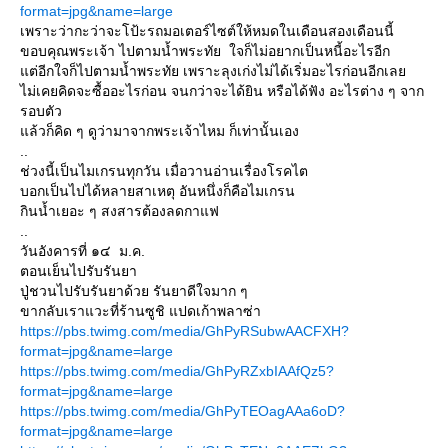
format=jpg&name=large
เพราะว่ากะว่าจะโป้ะรถมอเตอร์ไซต์ให้หมดในเดือนสองเดือนนี้
ขอบคุณพระเจ้า ไปตามน้ำพระทัย ใจก็ไม่อยากเป็นหนี้อะไรอีก
แต่อีกใจก็ไปตามน้ำพระทัย เพราะลุงเก่งไม่ได้เริ่มอะไรก่อนอีกเลย
ไม่เคยคิดจะซื้ออะไรก่อน จนกว่าจะได้ยิน หรือได้ฟัง อะไรต่าง ๆ จาก
รอบตัว
แล้วก็คิด ๆ ดูว่ามาจากพระเจ้าไหม ก็เท่านั้นเอง
..
ช่วงนี้เป็นไมเกรนทุกวัน เมื่อวานอ่านเรื่องโรคไต
บอกเป็นไปได้หลายสาเหตุ อันหนึ่งก็คือไมเกรน
กินน้ำเยอะ ๆ สงสารต้องลดกาแฟ
..
วันอังคารที่ ๑๔ ม.ค.
ตอนเย็นไปรับรันยา
ปู่ชวนไปรับรันยาด้วย รันยาดีใจมาก ๆ
ขากลับเราแวะที่ร้านซูชิ แปดเก้าพลาซ่า
https://pbs.twimg.com/media/GhPyRSubwAACFXH?
format=jpg&name=large
https://pbs.twimg.com/media/GhPyRZxbIAAfQz5?
format=jpg&name=large
https://pbs.twimg.com/media/GhPyTEOagAAa6oD?
format=jpg&name=large