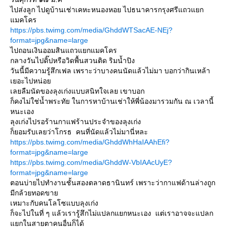
ไปส่งลูก ไปดูบ้านเช่าเคหะหนองหอย ไปธนาคารกรุงศรีแถวแยก
แมคโคร
https://pbs.twimg.com/media/GhddWTSacAE-NEj?
format=jpg&name=large
ไปถอนเงินออมสินแถวแยกแมคโคร
กลางวันไปดิ๊ปหรือวิดพื้นสวนติด ริมน้ำปิง
วันนี้มีความรู้สึกเฟล เพราะว่าบางคนนัดแล้วไม่มา บอกว่ากินเหล้า
เยอะไปหน่อย
เลยลืมนัดของลุงเก่งแบบสนิทใจเลย เขาบอก
ก็คงไม่ใช่น้ำพระทัย ในการหาบ้านเช่าให้พี่น้องมารวมกัน ณ เวลานี้
หนะเอง
ลุงเก่งไปรอร้านกาแฟร้านประจำของลุงเก่ง
ก็ยอมรับเลยว่าโกรธ คนที่นัดแล้วไม่มานี่หละ
https://pbs.twimg.com/media/GhddWhHaIAAhEfi?
format=jpg&name=large
https://pbs.twimg.com/media/GhddW-VbIAAcUyE?
format=jpg&name=large
ตอนบ่ายไปทำงานชั้นสองตลาดธานินทร์ เพราะว่ากาแฟด้านล่างถูก
มีกล้วยทอดขาย
เหมาะกับคนโลโซแบบลุงเก่ง
ก็จะไปในที่ ๆ แล้วเรารู้สึกไม่แปลกแยกหนะเอง แต่เราอาจจะแปลก
แยกในสายตาคนอื่นก็ได้