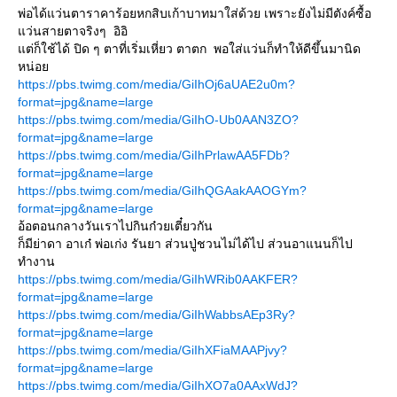
พ่อได้แว่นตาราคาร้อยหกสิบเก้าบาทมาใส่ด้วย เพราะยังไม่มีตังค์ซื้อ
แว่นสายตาจริงๆ อิอิ
แต่ก็ใช้ได้ ปิด ๆ ตาที่เริ่มเหี่ยว ตาตก พอใส่แว่นก็ทำให้ดีขึ้นมานิด
หน่อย
https://pbs.twimg.com/media/GiIhOj6aUAE2u0m?
format=jpg&name=large
https://pbs.twimg.com/media/GiIhO-Ub0AAN3ZO?
format=jpg&name=large
https://pbs.twimg.com/media/GiIhPrlawAA5FDb?
format=jpg&name=large
https://pbs.twimg.com/media/GiIhQGAakAAOGYm?
format=jpg&name=large
อ้อตอนกลางวันเราไปกินก๋วยเตี๋ยวกัน
ก็มีย่าดา อาเก๋ พ่อเก่ง รันยา ส่วนปู่ชวนไม่ได้ไป ส่วนอาแนนก็ไป
ทำงาน
https://pbs.twimg.com/media/GiIhWRib0AAKFER?
format=jpg&name=large
https://pbs.twimg.com/media/GiIhWabbsAEp3Ry?
format=jpg&name=large
https://pbs.twimg.com/media/GiIhXFiaMAAPjvy?
format=jpg&name=large
https://pbs.twimg.com/media/GiIhXO7a0AAxWdJ?