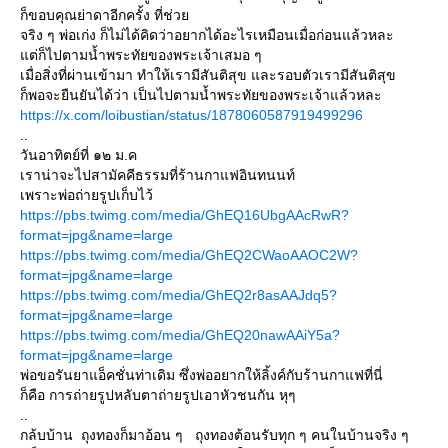
ก็ขอบคุณย่าดาอีกครั้ง ที่ช่วย
จริง ๆ พ่อเก่ง ก็ไม่ได้คิดว่าอยากได้อะไรเหมือนเมื่อก่อนแล้วหละ
แต่ก็ไปตามน้ำพระทัยของพระเจ้าเสมอ ๆ
เมื่อสิ่งที่ผ่านเข้ามา ทำให้เรามีสันติสุข และรอบตัวเรามีสันติสุข
ก็พอจะยืนยันได้ว่า เป็นไปตามน้ำพระทัยของพระเจ้าแล้วหละ
https://x.com/loibustian/status/1878060587919499296
..
วันอาทิตย์ที่ ๑๒ ม.ค
เราน่าจะไปสามัคคีธรรมที่ร้านกาแฟอินทนนท์
เพราะพ่อถ่ายรูปเก็บไว้
https://pbs.twimg.com/media/GhEQ16UbgAAcRwR?
format=jpg&name=large
https://pbs.twimg.com/media/GhEQ2CWaoAAOC2W?
format=jpg&name=large
https://pbs.twimg.com/media/GhEQ2r8asAAJdq5?
format=jpg&name=large
https://pbs.twimg.com/media/GhEQ20nawAAiY5a?
format=jpg&name=large
พ่อขอรันยาแอ็คชั่นท่าเดิม ซึ่งพ่ออยากให้ลิ้งค์กับร้านกาแฟที่นี่
ก็คือ การถ่ายรูปหลับตาถ่ายรูปเอาหัวชนกัน หุๆ
..
กล้บบ้าน ถุงทองก็มาอ้อน ๆ ถุงทองต้อนรับทุก ๆ คนในบ้านจริง ๆ