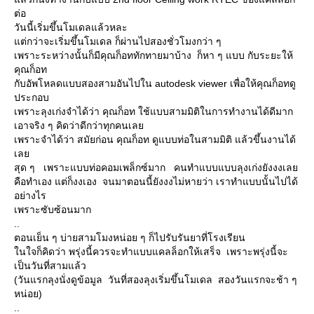
ต่อ
วันนี้เริ่มขึ้นโมเดลแล้วหละ
แต่กว่าจะเริ่มขึ้นโมเดล ก็ผ่านไปสองชั่วโมงกว่า ๆ
เพราะระหว่างนั้นก็มีคุณก็อททักทายมาบ้าง ก็หา ๆ แบบ กับระยะให้
คุณก็อท
กับอัพโหลดแบบสองสามอันไปใน autodesk viewer เพื่อให้คุณก็อทดู
ประกอบ
เพราะลุงเก่งจำได้ว่า คุณก็อท ใช้แบบสามมิติในการทำงานได้ดีมาก
เอาจริง ๆ คิดว่าดีกว่าทุกคนเลย
เพราะจำได้ว่า สมัยก่อน คุณก็อท ดูแบบท่อในสามมิติ แล้วขึ้นงานได้
เลย
สุด ๆ เพราะแบบท่อคอมเพล็กซ์มาก คนทำแบบแบบลุงเก่งยังงงเลย
คือทำเอง แต่ก็งงเอง จนมาตอนนี้ยังงงไม่หายว่า เราทำแบบนั้นไปได้
อย่างไร
เพราะซับซ้อนมาก
..
ตอนเย็น ๆ บ่ายสามโมงหน่อย ๆ ก็ไปรับรันยาที่โรงเรียน
ในใจก็คิดว่า พรุ่งนี้ควรจะทำแบบแคลล็อกให้เสร็จ เพราะพรุ่งนี้จะ
เป็นวันที่สามแล้ว
(วันแรกลุงนั่งดูข้อมูล วันที่สองลุงเริ่มขึ้นโมเดล สองวันแรกจะช้า ๆ
หน่อย)
..