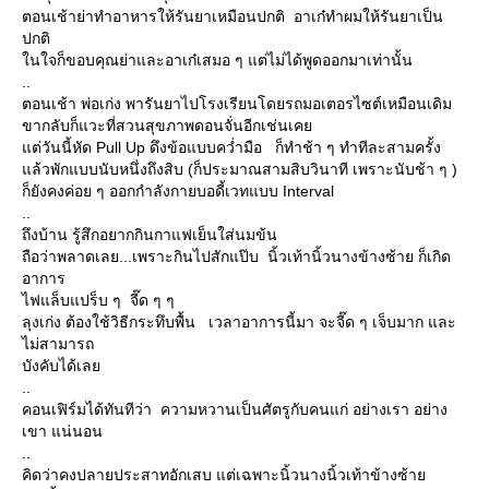
ตอนเช้าย่าทำอาหารให้รันยาเหมือนปกติ อาเก๋ทำผมให้รันยาเป็น
ปกติ
ในใจก็ขอบคุณย่าและอาเก๋เสมอ ๆ แต่ไม่ได้พูดออกมาเท่านั้น
..
ตอนเช้า พ่อเก่ง พารันยาไปโรงเรียนโดยรถมอเตอรไซต์เหมือนเดิม
ขากลับก็แวะที่สวนสุขภาพดอนจั่นอีกเช่นเคย
แต่วันนี้หัด Pull Up ดึงข้อแบบคว่ำมือ ก็ทำช้า ๆ ทำทีละสามครั้ง
แล้วพักแบบนับหนึ่งถึงสิบ (ก็ประมาณสามสิบวินาที เพราะนับช้า ๆ )
ก็ยังคงค่อย ๆ ออกกำลังกายบอดี้เวทแบบ Interval
..
ถึงบ้าน รู้สึกอยากกินกาแฟเย็นใส่นมข้น
ถือว่าพลาดเลย...เพราะกินไปสักแป๊บ นิ้วเท้านิ้วนางข้างซ้าย ก็เกิด
อาการ
ไฟแล็บแปร็บ ๆ จี๊ด ๆ ๆ
ลุงเก่ง ต้องใช้วิธีกระทึบพื้น เวลาอาการนี้มา จะจี๊ด ๆ เจ็บมาก และ
ไม่สามารถ
บังคับได้เลย
..
คอนเฟิร์มได้ทันทีว่า ความหวานเป็นศัตรูกับคนแก่ อย่างเรา อย่าง
เขา แน่นอน
..
คิดว่าคงปลายประสาทอักเสบ แต่เฉพาะนิ้วนางนิ้วเท้าข้างซ้าย