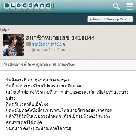
{afp}
สมาชิกหมายเลข 3418844
ฝากข้อความหลังไมค์
ผู้ติดตามบล็อก : 0 คน
วันอังคารที่ ๒๙ ตุลาคม พ.ศ.๒๕๖๗
วันอังคารที่ ๒๙ ตุลาคม พ.ศ.๒๕๖๗
วันนี้เอามอเตอร์ไซต์ไปส่งรันยาเหมือนเคย
เสร็จแล้วพ่อเก่งก็ขี่รถไปที่แถว ๆ อำเภอดอยสะเก็ด เพื่อไปทำธุระบาง
อย่าง
ก็นัดกันเวลาสิบเอ็ดโมง
แต่พ่อไปหัดดึงข้อที่สนามบาส..ในสนามกีฬาดอยสะเก็ดก่อน
แล้วก็ได้วิดพื้นแบบถ่วงน้ำหนัก (ก็ใช้เป้คอมพิวเตอร์ เพราะ
คอมพิวเตอร์โน๊ตบุ๊ค
หนักมาก คงจะประมาณหกกิโลกรัม)
..