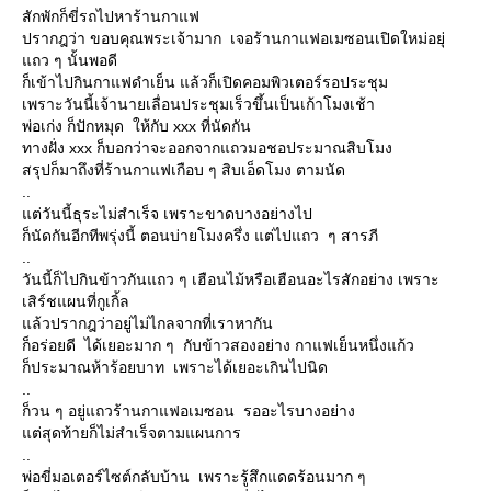
สักพักก็ขี่รถไปหาร้านกาแฟ
ปรากฎว่า ขอบคุณพระเจ้ามาก เจอร้านกาแฟอเมซอนเปิดใหม่อยุ่
แถว ๆ นั้นพอดี
ก็เข้าไปกินกาแฟดำเย็น แล้วก็เปิดคอมพิวเตอร์รอประชุม
เพราะวันนี้เจ้านายเลื่อนประชุมเร็วขึ้นเป็นเก้าโมงเช้า
พ่อเก่ง ก็ปักหมุด ให้กับ xxx ที่นัดกัน
ทางฝั่ง xxx ก็บอกว่าจะออกจากแถวมอชอประมาณสิบโมง
สรุปก็มาถึงที่ร้านกาแฟเกือบ ๆ สิบเอ็ดโมง ตามนัด
..
แต่วันนี้ธุระไม่สำเร็จ เพราะขาดบางอย่างไป
ก็นัดกันอีกทีพรุ่งนี้ ตอนบ่ายโมงครึ่ง แต่ไปแถว ๆ สารภี
..
วันนี้ก็ไปกินข้าวกันแถว ๆ เฮือนไม้หรือเฮือนอะไรสักอย่าง เพราะ
เสิร์ชแผนที่กูเกิ้ล
แล้วปรากฎว่าอยู่ไม่ไกลจากที่เราหากัน
ก็อร่อยดี ได้เยอะมาก ๆ กับข้าวสองอย่าง กาแฟเย็นหนึ่งแก้ว
ก็ประมาณห้าร้อยบาท เพราะได้เยอะเกินไปนิด
..
ก็วน ๆ อยู่แถวร้านกาแฟอเมซอน รออะไรบางอย่าง
แต่สุดท้ายก็ไม่สำเร็จตามแผนการ
..
พ่อขี่มอเตอร์ไซต์กลับบ้าน เพราะรู้สึกแดดร้อนมาก ๆ