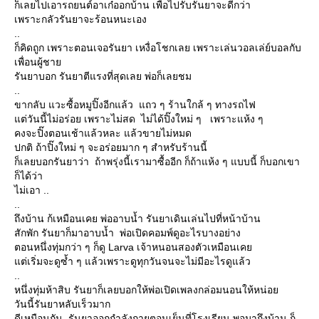
ก็เลยไปเอารถยนต์อาเก๋ออกบ้าน เพื่อไปรับรันยาจะดีกว่า
เพราะกลัวรันยาจะร้อนหนะเอง
..
ก็คิดถูก เพราะตอนเจอรันยา เหงื่อโชกเลย เพราะเล่นวอลเล่ย์บอลกับ
เพื่อนผู้ชาย
รันยาบอก รันยาตีแรงที่สุดเลย พ่อก็เลยชม
..
ขากลับ แวะซื้อหมูปิ๊งอีกแล้ว แถว ๆ ร้านใกล้ ๆ ทางรถไฟ
แต่วันนี้ไม่อร่อย เพราะไม่สด ไม่ได้ปิ๊งใหม่ ๆ เพราะแห้ง ๆ
คงจะปิ๊งตอนเช้าแล้วหละ แล้วขายไม่หมด
ปกติ ถ้าปิ๊งใหม่ ๆ จะอร่อยมาก ๆ สำหรับร้านนี้
ก็เลยบอกรันยาว่า ถ้าพรุ่งนี้เรามาซื้ออีก ก็ถ้าแห้ง ๆ แบบนี้ ก็บอกเขา
ก็ได้ว่า
ไม่เอา ..
..
ถึงบ้าน ก้เหมือนเคย พ่ออาบน้ำ รันยาเดินเล่นไปที่หน้าบ้าน
สักพัก รันยาก็มาอาบน้ำ พ่อเปิดคอมพ์ดูอะไรบางอย่าง
ตอนหนึ่งทุ่มกว่า ๆ ก็ดู Larva เจ้าหนอนสองตัวเหมือนเคย
แต่เริ่มจะดูซ้ำ ๆ แล้วเพราะดูทุกวันจนจะไม่มีอะไรดูแล้ว
..
หนึ่งทุ่มห้าสิบ รันยาก็เลยบอกให้พ่อเปิดเพลงกล่อมนอนให้หน่อย
วันนี้รันยาหลับเร็วมาก
ดีเหมือนกัน รันยาออกกำลังกายตอนเย็นที่โรงเรียน พอมาถึงบ้าน ก็