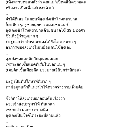
(เพิ่งทราบตอนหลังว่า คุณแม่ก็เปิดคลีนิคช่วยคน
หรืออาจเปิดเพื่อแก้เหงาด้วย)
..
จำได้ดีเลย ในตอนที่ลุงเก่งเข้าโรงพยาบาล
ก็จะมีปะรูอยู่ช่วยคุยทางแมสเซนเจอร์
ลุงเก่งเข้าโรงพยาบาลด้วยขนาดไข้ 39.1 องศา
ซึ่งเพิ่งรู้ว่าสูงมาก ๆ
ปะรูบอกว่า ขับรถมาเองได้ยังไง เก่งมาก ๆ
อาการของลุงเก่งไม่เหมือนคนไข้สูงเลย
..
ลุงเก่งขอแอดมิดกับคุณหมอเลย
เพราะติดเชื้อแบคทีเรียในปอดแน่ ๆ
(เคยติดเชื้อเมื่ออดีต ประมาณยี่สิบกว่าปีก่อน)
..
ปะรู เป็นที่ปรึกษาที่ดีมาก ๆ
หาข้อมูลแล้วก็แนะนำให้ตรวจร่างกายเพิ่มเติม
..
ซึ่งก็ทำให้ลุงเก่งบอกตอนต้นเรื่องว่า
พระเจ้าส่งปะรูมาให้ ทันเวลา
เพราะว่า ผลการตรวจคือ
ลุงเก่งเป็นโรคไตระยะที่สามแล้ว
..
มาทันเวลาจริงๆ