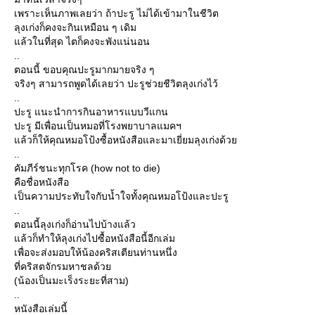
เพราะเห็นภาพเลยว่า ถ้าปะรู ไม่ได้เข้ามาในชีวิต
ลุงเก่งก็คงจะกินเหมือน ๆ เดิม
แล้วในที่สุด ไตก็คงจะพังแน่นอน
..
ตอนนี้ ขอบคุณปะรูมากมายจริง ๆ
จริงๆ สามารถพูดได้เลยว่า ปะรูช่วยชีวิตลุงเก่งไว้
..
ปะรู แนะนำการกินอาหารแบบวีแกน
ปะรู มีเพื่อนเป็นหมอที่โรงพยาบาลแมคฯ
แล้วก็ให้คุณหมอโป้งซื้อหนังสือและมาเยี่ยมลุงเก่งด้วย
..
คัมภีร์ชนะทุกโรค (how not to die)
คือชื่อหนังสือ
เป็นความประทับใจกับน้ำใจทั้งคุณหมอโป้งและปะรู
..
ตอนนี้ลุงเก่งก็อ่านไปบ้างแล้ว
แล้วก็ทำให้ลุงเก่งไปซื้อหนังสือนี้อีกเล่ม
เพื่อจะส่งมอบให้น้องคริสเตียนท่านหนึ่ง
ที่คริสตจักรมหาชลด้วย
(น้องเป็นมะเร็งระยะที่สาม)
..
หนังสือเล่มนี้