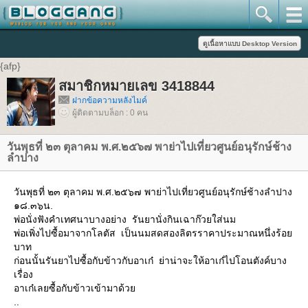
{afp}
สมาชิกหมายเลข 3418844
ฝากข้อความหลังไมค์
ผู้ติดตามบล็อก : 0 คน
วันพุธที่ ๒๓ ตุลาคม พ.ศ.๒๕๖๗ พาย่าไปเที่ยวศูนย์อนุรักษ์ช้าง
ลำปาง
วันพุธที่ ๒๓ ตุลาคม พ.ศ.๒๕๖๗ พาย่าไปเที่ยวศูนย์อนุรักษ์ช้างลำปาง
๑๘.๓๖น.
พ่อนั่งฟังคำเทศนาบางอย่าง รันยานั่งกินเฉาก๊วยใส่นม
พ่อเพิ่งไปซื้อมาจากโลตัส เป็นนมสดสองลิตรราคาประมาณหนึ่งร้อย
บาท
ก่อนนั้นรันยาไปซื้อกับข้าวกับอาเก๋ ย่าน่าจะให้อาเก๋ไปโอนตังค์บาง
เรื่อง
อาเก๋เลยซื้อกับข้าวเข้ามาด้วย
..