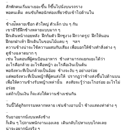
..
สักพักคนเริ่มมาเยอะขึ้น ก็ขึ้นไปนั่งบนรถราง
พอคนเต็ม คนขับก็พอนักท่องเที่ยวขับเข้าไปด้านใน
..
ช้างม่ีหลายเชือก ตัวใหญ่ ตัวเล็ก ปน ๆ กัน
เขามีวิธีฝึกช้างหลายแบบมาก ๆ
ฝึกเดินหน้าถอยหลัง ฝึกก้มตัว ฝึกชูงวง ฝึกวาดรูป ฝึกให้นอน
ฝึกยกฝ่าเท้า ฝึกเดินในขอนไม้แคบ ๆ ฯลฯ
ควานช้างน่าจะใช้ควานผสมกับเสียง เพื่อบอกให้ช้างทำสิ่งต่าง ๆ
ดูช้างฉลาดมาก ๆ
เช่น ในตอนที่ผู้คนป้อนอาหาร ช้างสามารถแยกแยะได้ว่า
อะไรคือกล้วย อะไรคือหญ้า อะไรคือเงินเป็นต้น
พอจังหวะทีเป็นกล้วยเป็นอ้อย ช้างจะงับ ๆ อย่างอร่อย
แต่พอจังหวะที่เป็นหญ้าที่ผู้คนส่งให้ ปรากฎว่าช้างส่งขึ้นไปด้านบน
เพื่อให้ควานช้างรับหญ้าเหล่านั้น สงสัยจะรู้ว่าอะไรอร่อย อะไรไม่
อร่อย
แต่ถ้าเป็นเงิน ก็จะส่งให้ควานช้างเช่นกัน
..
วันนี้ได้ดูกิจกรรมหลากหลาย เช่นช้างอาบน้ำ ช้างแสดงท่าต่าง ๆ
..
รันยาอยากนั่งบนหลังช้าง
ก็เดิน ๆ ไปถามพนักงานเองเลย เดินกลับไปหาแบบไกลเลย
น่าจะอยากนั่งจริง ๆ