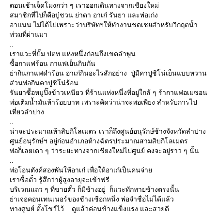
ตอนเช้าเจ็ดโมงกว่า ๆ เราออกเดินทางจากเชียงใหม่
สมาชิกที่ไปก็คือปู่ชวน ย่าดา อาเก๋ รันยา และพ่อเก่ง
อาแนน ไม่ได้ไปเพราะว่าบริษัทฯให้ทำงานชดเชยสำหรับวิกฤตน้ำ
ท่วมที่ผ่านมา
..
เราแวะที่ปั๊ม ปตท.แห่งหนึ่งก่อนถึงเขตลำพูน
ซื้อกาแฟร้อน กาแฟเย็นกินกัน
ย่ากินกาแฟดำร้อน อาเก๋กินอะไรสักอย่าง ปู่มีคาปูชิโน่เย็นแบบหวาน
ส่วนพ่อกินคาปูชิโน่ร้อน
รันยาซื้อหมูปิ๊งข้าวเหนียว ที่ร้านแห่งหนึ่งที่อยู่ใกล้ ๆ ร้ากาแฟอเมซอน
พ่อเติมน้ำมันห้าร้อยบาท เพราะคิดว่าน่าจะพอเพียง สำหรับการไป
เที่ยวลำปาง
..
น่าจะประมาณห้าสิบกิโลเมตร เราก็ถึงศูนย์อนุรักษ์ช้างจังหวัดลำปาง
ศูนย์อนุรักษ์ฯ อยู่ก่อนอำเภอห้างฉัตรประมาณสามสิบกิโลเมตร
พ่อก็เลยเดา ๆ ว่าระยะทางจากเชียงใหม่ไปศูนย์ คงจะอยู่ราว ๆ นั้น
..
พ่อโอนตังค์สองพันให้อาเก๋ เพื่อให้อาเก๋เป็นคนจ่าย
เราซื้อตั๋ว รู้สึกว่าผู้สูงอายุจะเข้าฟรี
บริเวณแถว ๆ ที่ขายตั๋ว ก็มีช้างอยู่ ก็แวะทักทายช้างตรงนั้น
ย่าเจอคอนเทนเนอร์ของช้างเชือกหนึ่ง พ่อจำชื่อไม่ได้แล้ว
ทางศูนย์ ตั้งโชว์ไว้ ดูแล้วค่อนข้างแข็งแรง และสวยดี