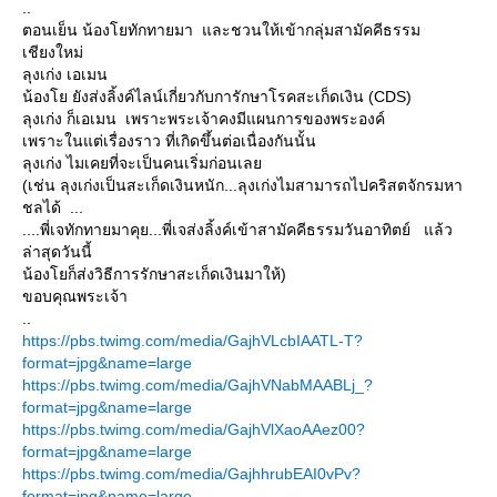
..
ตอนเย็น น้องโยทักทายมา และชวนให้เข้ากลุ่มสามัคคีธรรม
เชียงใหม่
ลุงเก่ง เอเมน
น้องโย ยังส่งลิ้งค์ไลน์เกี่ยวกับการักษาโรคสะเก็ดเงิน (CDS)
ลุงเก่ง ก็เอเมน เพราะพระเจ้าคงมีแผนการของพระองค์
เพราะในแต่เรื่องราว ที่เกิดขึ้นต่อเนื่องกันนั้น
ลุงเก่ง ไมเคยที่จะเป็นคนเริ่มก่อนเลย
(เช่น ลุงเก่งเป็นสะเก็ดเงินหนัก...ลุงเก่งไมสามารถไปคริสตจักรมหา
ชลได้ ...
....พี่เจทักทายมาคุย...พี่เจส่งลิ้งค์เข้าสามัคคีธรรมวันอาทิตย์ แล้ว
ล่าสุดวันนี้
น้องโยก็ส่งวิธีการรักษาสะเก็ดเงินมาให้)
ขอบคุณพระเจ้า
..
https://pbs.twimg.com/media/GajhVLcbIAATL-T?
format=jpg&name=large
https://pbs.twimg.com/media/GajhVNabMAABLj_?
format=jpg&name=large
https://pbs.twimg.com/media/GajhVlXaoAAez00?
format=jpg&name=large
https://pbs.twimg.com/media/GajhhrubEAI0vPv?
format=jpg&name=large