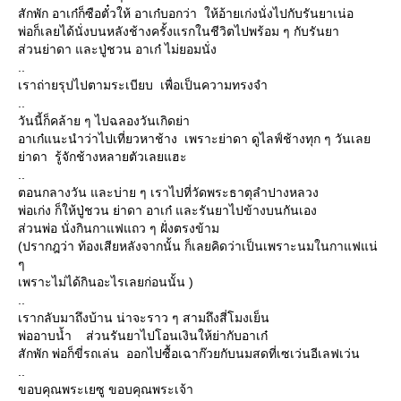
สักพัก อาเก๋ก็ซือตั๋วให้ อาเก๋บอกว่า ให้อ้ายเก่งนั่งไปกับรันยาเน่อ
พ่อก็เลยได้นั่งบนหลังช้างครั้งแรกในชีวิตไปพร้อม ๆ กับรันยา
ส่วนย่าดา และปู่ชวน อาเก๋ ไม่ยอมนั่ง
..
เราถ่ายรุปไปตามระเบียบ เพื่อเป็นความทรงจำ
..
วันนี้ก็คล้าย ๆ ไปฉลองวันเกิดย่า
อาเก๋แนะนำว่าไปเที่ยวหาช้าง เพราะย่าดา ดูไลฟ์ช้างทุก ๆ วันเลย
ย่าดา รู้จักช้างหลายตัวเลยแฮะ
..
ตอนกลางวัน และบ่าย ๆ เราไปที่วัดพระธาตุลำปางหลวง
พ่อเก่ง ก็ให้ปู่ชวน ย่าดา อาเก๋ และรันยาไปข้างบนกันเอง
ส่วนพ่อ นั่งกินกาแฟแถว ๆ ฝั่งตรงข้าม
(ปรากฎว่า ท้องเสียหลังจากนั้น ก็เลยคิดว่าเป็นเพราะนมในกาแฟแน่
ๆ
เพราะไม่ได้กินอะไรเลยก่อนนั้น )
..
เรากลับมาถึงบ้าน น่าจะราว ๆ สามถึงสี่โมงเย็น
พ่ออาบน้ำ ส่วนรันยาไปโอนเงินให้ย่ากับอาเก๋
สักพัก พ่อก็ขี่รถเล่น ออกไปซื้อเฉาก๊วยกับนมสดที่เซเว่นอีเลฟเว่น
..
ขอบคุณพระเยซู ขอบคุณพระเจ้า