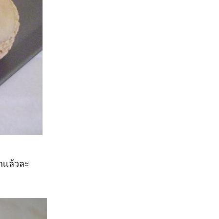
กเเล้วละ