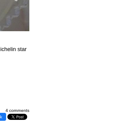
chelin star
4 comments
k