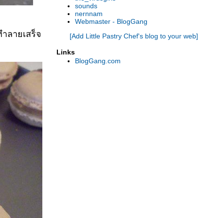
sounds
nernnam
Webmaster - BlogGang
าทำลายเสร็จ
[Add Little Pastry Chef's blog to your web]
Links
BlogGang.com