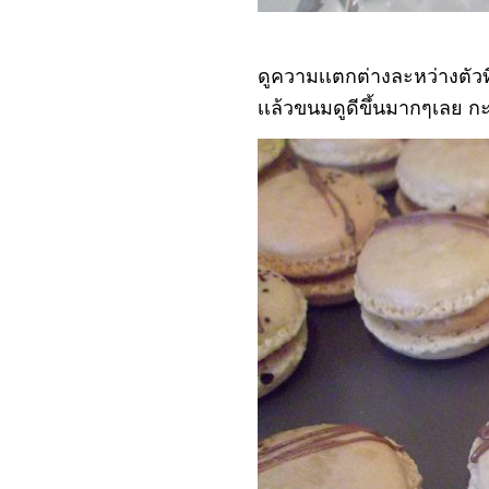
ดูความเเตกต่างละหว่างตัวท
เเล้วขนมดูดีขึ้นมากๆเลย กะ