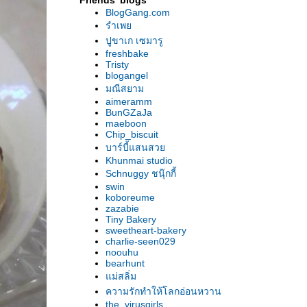
Friends' blogs
BlogGang.com
รำเพ
ปูขาเก เซมารู
freshbake
Tristy
blogangel
มณีสยาม
aimeramm
BunGZaJa
maeboon
Chip_biscuit
บาร์บี้แสนสว
Khunmai studio
Schnuggy ชนุ๊กกี้
swin
koboreume
zazabie
Tiny Bakery
sweetheart-bakery
charlie-seen029
noouhu
bearhunt
ม่สลิ่ม
ความรักทำให้โลกอ่อนหวาน
the_virusgirls