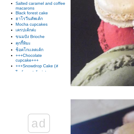
Salted caramel and coffee
macarons
Black forest cake
ฮาโรวีนคัพเค้ก
Mocha cupcakes
เครปเค้กค่ะ
ขนมปัง Brioche
คุกกี้หิมะ
ช็อคโกเเลตเค้ก
+++Chocolate
cupcake+++
+++Snowdrop Cake (ส
นว์ดรอปเค้กค่ะ)+++
+++Mix berry muffins+++
+++ Palmiers ฉบับมั่วสูตร
ค่ะ+++
++Tiramisu cupcake++
+++เอเเคร์ใส้ครีม+++
+++มาทำวิคตรอเรียเค้กกัน
ค่ะ+++
ad
+++มาทำขนมสำหรับ High
Tea กันต่อ (Scone) +++