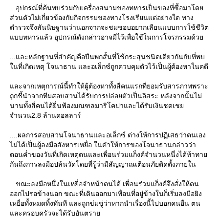
...อุปกรณ์ที่ค้นพบร่วมกับเครื่องสนามของทหารเป็นของที่ซื้อมาโดย
ส่วนตัวไม่เกี่ยวข้องกับกิจกรรมของทางโรงเรียนแต่อย่างใด ทาง
ตำรวจจึงสันนิษฐานว่านอกจากจะชมชอบอยากเลียนแบบการใช้ชีวิต
แบบทหารแล้ว อุปกรณ์ดังกล่าวอาจมีไว้เพื่อใช้ในการโจรกรรมด้วย
...และหลักฐานที่สำคัญคือปืนพกสั้นที่ใช้กระสุนชนิดเดียวกันกับที่พบ
ในที่เกิดเหตุ โจนาธาน และอเล็กซ์ถูกควบคุมตัวไว้เป็นผู้ต้องหาในคดี
และจากเหตุการณ์นี้ทำให้ผู้ต้องหาทั้งสี่คนแรกที่ยอมรับสารภาพพราะ
ถูกชี้นำจากทีมสอบสวนได้รับการปล่อยตัวเป็นอิสระ หลังจากนั้นไม่
นานทั้งสี่คนได้ยื่นฟ้องมณฑลมาริโคปาและได้รับเงินชดเชย
จำนวน2.8 ล้านดอลลาร์
....ผลการสอบสวนโจนาธานและอเล็กซ์ ต่างให้การปฏิเสธว่าตนเอง
ไม่ได้เป็นผู้ลงมือสังหารเหยื่อ ในคำให้การของโจนาธานกล่าวว่า
ตอนค่ำของวันที่เกิดเหตุตนและเพื่อนร่วมแก็งค์จำนวนหนึ่งได้ท้าทาย
กันถึงการลงมือปล้นวัดโดยที่รู้ว่ามีสัญญาณเตือนภัยติดตั้งภายใน
...ขณะลงมือหนึ่งในเหยื่อจำหน้าตนได้ เพื่อนร่วมแก็งค์จึงสั่งให้ตน
ออกไปรอข้างนอก ขณะที่เดินออกมาเพื่อนที่อยู่ข้างในก็เริ่มลงมือยิง
เหยื่อทั้งหมดทิ้งทันที และถูกข่มขู่ว่าหากนำเรื่องนี้ไปบอกคนอื่น ตน
และครอบครัวจะได้รับอันตราย