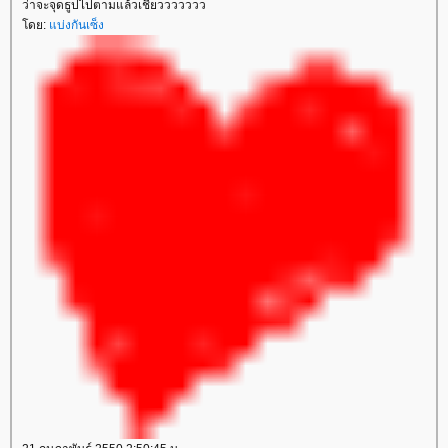
ว่าจะจุดธูปไปตามแล้วเชียววววววว
โดย:
แบ่งกันเซ็ง