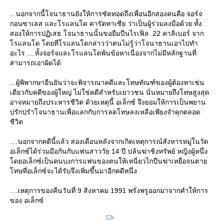
...นอกจากนี้โจนาธานยังให้การซัดทอดถึงเพื่อนอีกสองคนคือ จอร์จ
กอนซาเลส และโรแลนโด คารัตทาเชีย ว่าเป็นผู้ร่วมลงมือด้วย ทั้ง
สองให้การปฏิเสธ โจนาธานนั้นขอยืมปืนไรเฟิ่ล .22 คาลิเบอร์ จาก
โรแลนโด โดยที่โรแลนโดกล่าวว่าตนไม่รู้ว่าโจนาธานเอาไปทำ
อะไร ....ทั้งจอร์จและโรแลนโดพ้นข้อหาเนื่องจากไม่มีหลักฐานที่
สามารถเอาผิดได้
...ผู้พิพากษายืนยันว่าจะพิจารณาคดีและโทษทัณฑ์ของผู้ต้องหาเช่น
เดียวกับคดีของผู้ใหญ่ ไม่ใช่คดีสำหรับเยาวชน นั่นหมายถึงโทษสูงสุด
อาจหมายถึงประหารชีวิต ด้วยเหตุนี้ อเล็กซ์ จึงยอมให้การเป็นพยาน
ปรักปรำโจนาธานเพื่อแลกกับการลดโทษลงเหลือเพียงจำคุกตลอด
ชีวิต
....นอกจากคดีนี้แล้ว สองเดือนหลังจากเกิดเหตุการณ์สังหารหมู่ในวัด
อเล็กซ์ได้ร่วมมือกันกับแฟนสาววัย 14 ปี ปล้นฆ่าชิงทรัพย์ หญิงผู้หนึ่ง
โดยอเล็กซ์เป็นคนบงการแฟนของตนให้เหนี่ยวไกปืนฆ่าเหยื่อจนตาย
โทษที่อเล็กซ์จะได้รับจึงเพิ่มขึ้นมาอีกคดีหนึ่ง
....เหตุการของคืนวันที่ 9 สิงหาคม 1991 พรั่งพรูออกมาจากคำให้การ
ของ อเล็กซ์