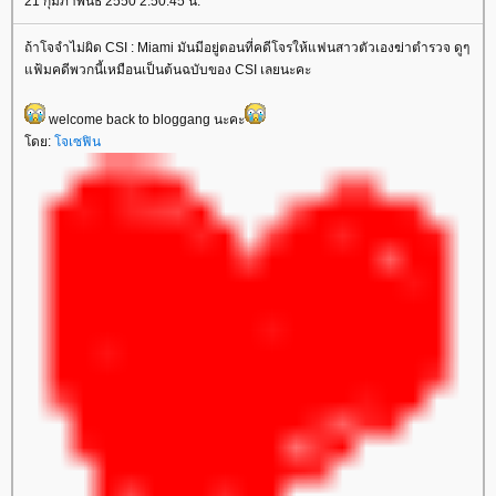
21 กุมภาพันธ์ 2550 2:50:45 น.
ถ้าโจจำไม่ผิด CSI : Miami มันมีอยู่ตอนที่คดีโจรให้แฟนสาวตัวเองฆ่าตำรวจ ดูๆ
แฟ้มคดีพวกนี้เหมือนเป็นต้นฉบับของ CSI เลยนะคะ
welcome back to bloggang นะคะ
โดย:
โจเซฟิน