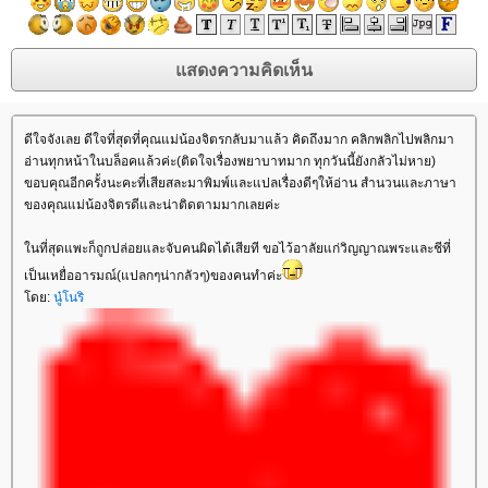
ดีใจจังเลย ดีใจที่สุดที่คุณแม่น้องจิตรกลับมาแล้ว คิดถึงมาก คลิกพลิกไปพลิกมา
อ่านทุกหน้าในบล็อคแล้วค่ะ(ติดใจเรื่องพยาบาทมาก ทุกวันนี้ยังกลัวไม่หาย)
ขอบคุณอีกครั้งนะคะที่เสียสละมาพิมพ์และแปลเรื่องดีๆให้อ่าน สำนวนและภาษา
ของคุณแม่น้องจิตรดีและน่าติดตามมากเลยค่ะ
ในที่สุดแพะก็ถูกปล่อยและจับคนผิดได้เสียที ขอไว้อาลัยแก่วิญญาณพระและชีที่
เป็นเหยื่ออารมณ์(แปลกๆน่ากลัวๆ)ของคนทำค่ะ
โดย:
นู๋โนริ