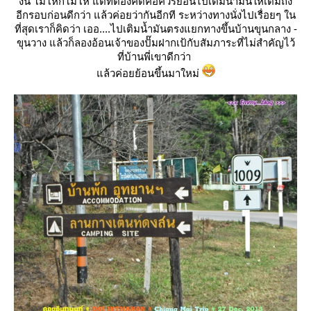
งั้น โมโหก็โมโห แต่ที่ต้องคิดคือควรย้อนไปเติมนำ้มันให้เต็มถัง
อีกรอบก่อนดีกว่า แล้วค่อยว่ากันอีกที ระหว่างทางนั่งไปเรื่อยๆ ใน
ที่สุดเราก็คิดว่า เออ....ไปเติมน้ำมันตรงแยกทางขึ้นบ้านขุนกลาง -
ขุนวาง แล้วก็ลองอ้อนเจ้าของปั๊มฝากเป้กับสัมภาระที่ไม่สำคัญไว้
ที่บ้านพี่เขาดีกว่า
ล้วค่อยย้อนขึ้นมาใหม่