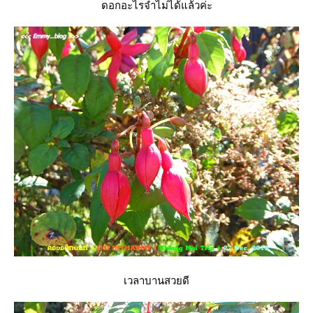
ดอกอะไรจำไม่ได้แล้วค่ะ
เวลาบานสวยดี