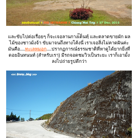
ละขับไปต่อเรื่อยๆ ก็จะเจอลานกางเ๊ต็นทฺ์ และตลาดขายผัก ผล
ไม้ของชาวม้งจ้า ขับมาจนถึงทางโค้งนี่ เราเจอสิ่งไม่คาดฝันค่ะ
มันคือ....
ทะเลหมอก
....ปรากฏการณ์ธรรมชาติที่หาดูได้ยากยิ่งที่
ดอยอินทนนท์ (สำหรับเรา) มีรถจอดชมวิวเป็นระยะ เราก็เอามั้ง
ลงไปถ่ายรูปดีกว่า