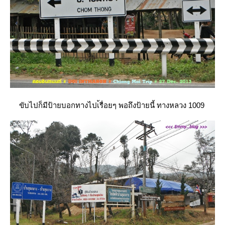
ขับไปก็มีป้ายบอกทางไปเ้รื่อยๆ พอถึงป้ายนี้ ทางหลวง 1009