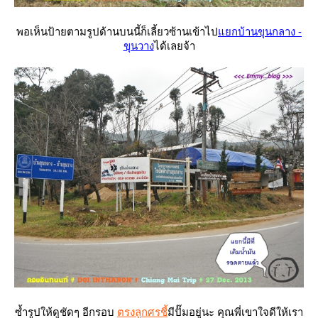
พอเห็นป้ายตามรูปด้านบนนี้ก็เลี้ยวซ้านเข้าไป
กบ้านขุนกลาง -
ขุนวาง
ได้เลยจ้า
ซ้ำรูปให้ดูชัดๆ อีกรอบ
ตรงลูกศรชี้
มีปั๊มอยู่นะ คุณพี่เขาใจดีให้เรา