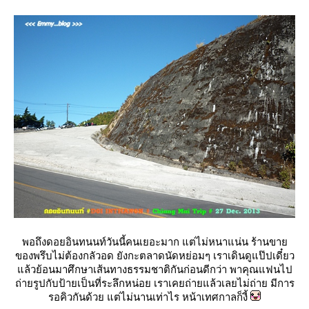
พอถึงดอยอินทนนท์วันนี้คนเยอะมาก แต่ไม่หนาแน่น ร้านขา
ของพรึบไม่ต้องกลัวอด ยังกะตลาดนัดหย่อมๆ เราเดินดูแป๊ปเดี๋ยว
ล้วย้อนมาศึกษาเส้นทางธรรมชาติกันก่อนดีกว่า พาคุณแฟนไป
ถ่ายรูปกับป้ายเป็นที่ระลึกหน่อย เราเคยถ่ายแล้วเลยไม่ถ่าย มีการ
รอคิวกันด้วย แต่ไม่นานเท่าไร หน้าเทศกาลก็งี้