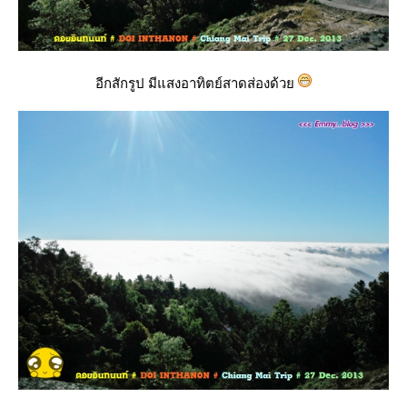
อีกสักรูป มีแสงอาทิตย์สาดส่องด้ว