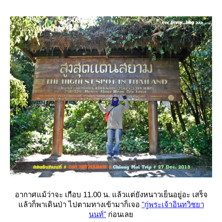
อากาศแม้ว่าจะ เกือบ 11.00 น. แล้วแต่ยังหนาวเย็นอยู่อะ เสร็จ
ล้วก็พาเดินป่า ไปตามทางเข้ามาก็เจอ
"กู่พระเจ้าอินทวิชยา
นนท์"
ก่อนเล