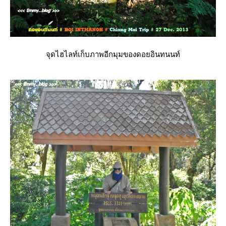
จุดไฮไลท์เก็บภาพอีกมุมของดอยอินทนนท์