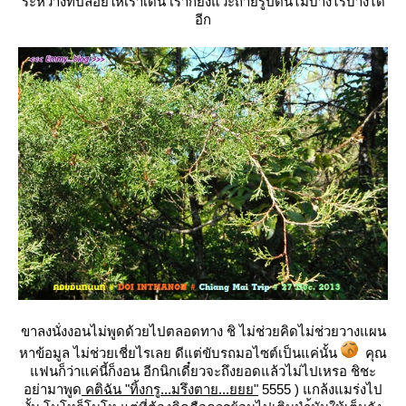
ระหว่างที่ปล่อยให้เราเดิน เราก็ยังแวะถ่ายรูปต้นไม้บ้างไรบ้างได้
อีก
ขาลงนั่งงอนไม่พูดด้วยไปตลอดทาง ชิ ไม่ช่วยคิดไม่ช่วยวางแผน
หาข้อมูล ไม่ช่วยเชี่ยไรเลย ดีแต่ขับรถมอไซต์เป็นแค่นั้น
คุณ
ฟนก็ว่าแค่นี้ก็งอน อีกนิกเดี๋ยวจะถึงยอดแล้วไม่ไปเหรอ ชิชะ
อย่ามาพูด
คติฉัน "ทิ้งกรู...มรึงตาย...ยยย"
5555 ) แกล้งแมร่งไป