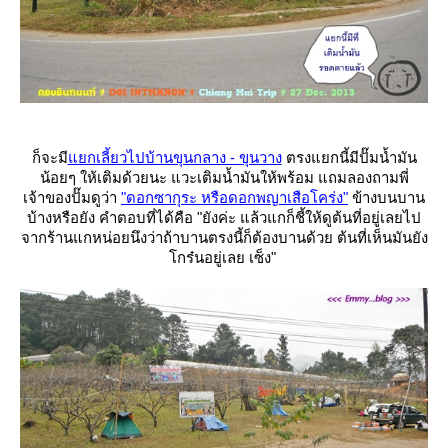
ก็จะมี
กเลี้ยวไปบ้านขุนกลาง - ขุนวาง
ตรงแยกนี้มีปั๊มน้ำมัน
น้อยๆ ให้เติมด้วยนะ
วะเติมน้ำมันให้พร้อม แถมลองถามพี่
เจ้าของปั๊มดูว่า
"ดอกซากุระ หรือดอกพญาเสือโคร่ง"
ข้างบนบาน
บ้างหรือยัง คำตอบที่ได้คือ "ยังค่ะ แล้วแกก็ชี้ให้ดูต้นที่อยู่เลยไป
จากร้านแกหน่อยนึงว่าถ้าบานตรงนี้ก็ต้องบานด้วย ต้นที่เห็นมันยัง
กร๋นอยู่เลย เซ็ง"