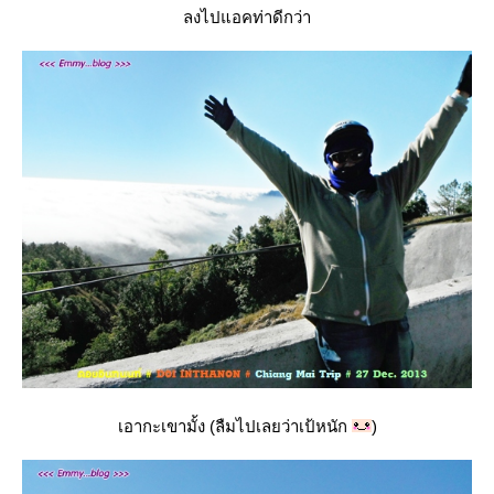
ลงไปแอคท่าดีกว่า
เอากะเขามั้ง (ลืมไปเลยว่าเป้หนัก
)