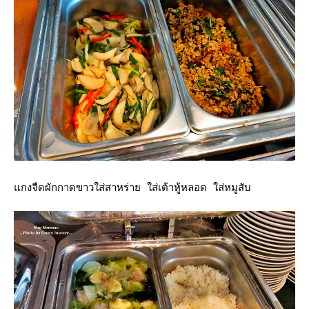
กงจืดผักกาดขาวใส่สาหร่าย ใส่เต้าหู้หลอด ใส่หมูสับ