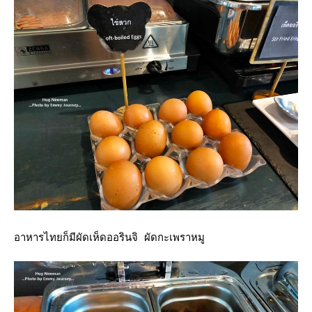
อาหารไทยก็มีผัดเห็ดออรินจิ ผัดกะเพราหมู