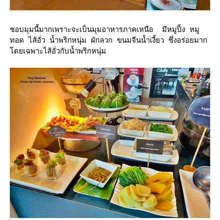
ชอบมุมนี้มากเพราะจะเป็นมุมอาหารภาคเหนือ มีหมูปิ้ง หมู
ทอด ไส้อั่ว น้ำพริกหนุ่ม ผักลวก ขนมจีนน้ำเงี้ยว ซึ่งอร่อยมาก
ดยเฉพาะไส้อั่วกับน้ำพริกหนุ่ม