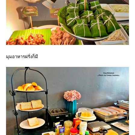
มุมอาหารฝรั่งก็มี