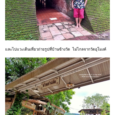
ละไปแวะเดินเที่ยวถ่ายรูปที่บ้านข้างวัด ไม่ไกลจากวัดอุโมงค์