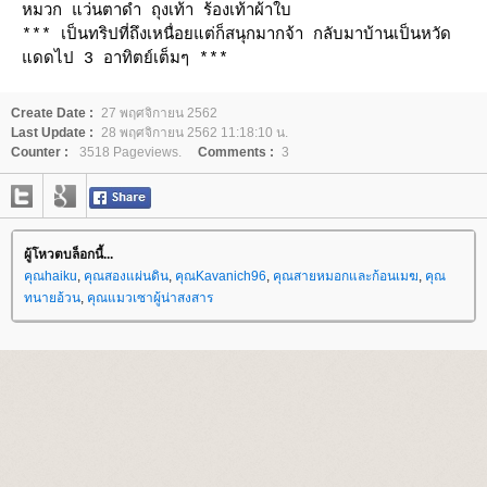
หมวก แว่นตาดำ ถุงเท้า ร้องเท้าผ้าใบ
*** เป็นทริปที่ถึงเหนื่อยแต่ก็สนุกมากจ้า กลับมาบ้านเป็นหวัด
ดดไป 3 อาทิตย์เต็มๆ ***
Create Date :
27 พฤศจิกายน 2562
Last Update :
28 พฤศจิกายน 2562 11:18:10 น.
Counter :
3518 Pageviews.
Comments :
3
ผู้โหวตบล็อกนี้...
คุณhaiku
,
คุณสองแผ่นดิน
,
คุณKavanich96
,
คุณสายหมอกและก้อนเมฆ
,
คุณ
ทนายอ้วน
,
คุณแมวเซาผู้น่าสงสาร