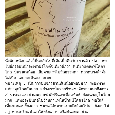
นั่งพักเหนือยแล้วก็ปั่นกลับไปที่เดิมเพื่อคืนจักรยานจ้า ปล. หาก
ไปอีกรอบหน้าจะเช่ามอไซต์ขี่เที่ยวดีกว่า ที่เที่ยวแต่ละที่โคตร
ไกล ปั่นจนเหนื่อย เสียดายเราไปวันธรรมดา ตลาดบางน้ำผึ้ง
ไม่เปิด เลยอดเดินตลาดเล
หมายเหตุ : เป็นการปั่นจักรยานที่เหนื่อยหอบมาก ระยะทาง
ต่ละจุดไกลกันมาก อย่างเราปั่นจากร้านเช่าจักรยานมาถึงสวน
สาธารณะและสวนพฤกษชาติศรีนครเขื่อนขันธ์ ยังสนุกอยู่ไม่ไกล
มาก แต่พอจะปั่นต่อไปร้านกาแฟในบ้านนี้โคตรไกล พอใกล้
เที่ยงแดดเปรี้ยงมาก ขนาดใส่หมวกแบบตัดอ้อยไปนะ ยังเอาไม่
อยู่ ควรเตรียมตัวมาให้พร้อม ทาครีมกันแดด สวม