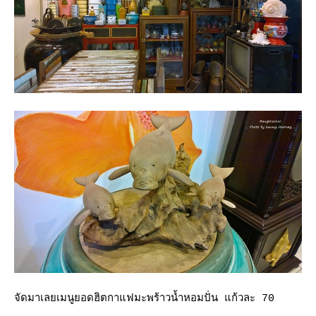
จัดมาเลยเมนูยอดฮิตกาแฟมะพร้าวน้ำหอมปั่น แก้วละ 70