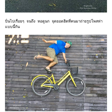
ปั่นไปเรื่อยๆ จนถึง หอดูนก จุดยอดฮิตที่คนมาถ่ายรูปโพสท่า
บบนี้กัน