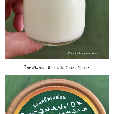
ไอศครีมอร่อยดีหวานมัน ถ้วยละ 40 บาท