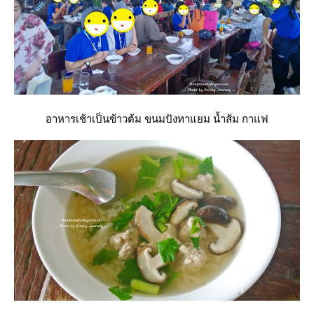
อาหารเช้าเป็นข้าวต้ม ขนมปังทาแยม น้ำส้ม กาแฟ