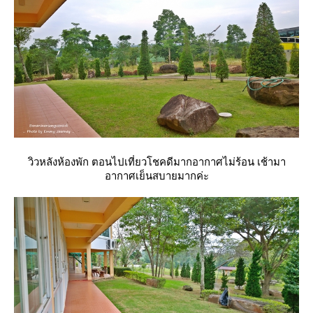
วิวหลังห้องพัก ตอนไปเที่ยวโชคดีมากอากาศไม่ร้อน เช้ามา
อากาศเย็นสบายมากค่ะ