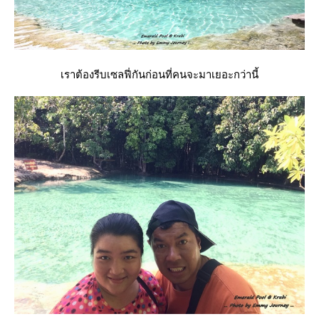
เราต้องรีบเซลฟี่กันก่อนที่คนจะมาเยอะกว่านี้