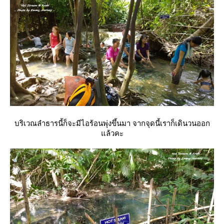
บริเวณลำธารนี้ก็จะมีไอร้อนพุ่งขึ้นมา จากจุดนี้เราก็เดินวนออก
ล้วคะ