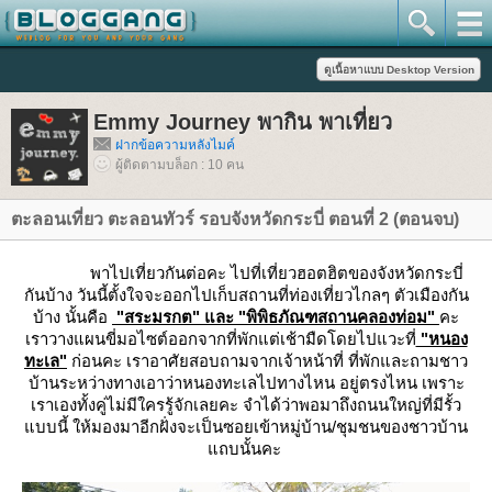
Emmy Journey พากิน พาเที่ยว
ฝากข้อความหลังไมค์
ผู้ติดตามบล็อก : 10 คน
ตะลอนเที่ยว ตะลอนทัวร์ รอบจังหวัดกระบี่ ตอนที่ 2 (ตอนจบ)
พาไปเที่ยวกันต่อคะ ไปที่เที่ยวฮอตฮิตของจังหวัดกระบี่
กันบ้าง วันนี้ตั้งใจจะออกไปเก็บสถานที่ท่องเที่ยวไกลๆ ตัวเมืองกัน
บ้าง นั้นคือ
"สระมรกต" และ "พิพิธภัณฑสถานคลองท่อม"
คะ
เราวางแผนขี่มอไซต์ออกจากที่พักแต่เช้ามืดโดยไปแวะที่
"หนอง
ทะเล"
ก่อนคะ เราอาศัยสอบถามจากเจ้าหน้าที่ ที่พักและถามชาว
บ้านระหว่างทางเอาว่าหนองทะเลไปทางไหน อยู่ตรงไหน เพราะ
เราเองทั้งคู่ไม่มีใครรู้จักเลยคะ จำได้ว่าพอมาถึงถนนใหญ่ที่มีรั้ว
บบนี้ ให้มองมาอีกฝั่งจะเป็นซอยเข้าหมู่บ้าน/ชุมชนของชาวบ้าน
ถบนั้นคะ