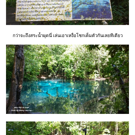
กว่าจะถึงสระน้ำผุดนี่ เล่นเอาเหงื่อโชกเต็มตัวกันเลยทีเดียว