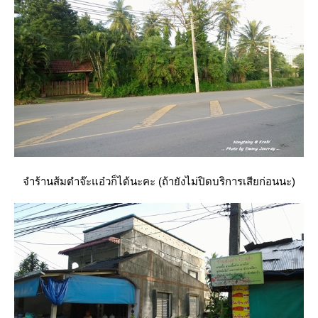
จำร้านส้มตำจ๊ะแอ๋วก็ได้นะคะ (ถ้ายังไม่ปิดบริการเสียก่อนนะ)