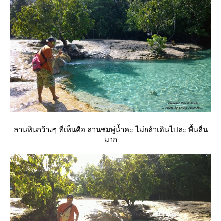
ลานหินกว้างๆ ที่เห็นคือ ลานชมพู่น้ำคะ ไม่กล้าเดินไปละ พื้นลื่น
มาก