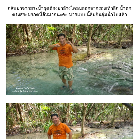
กลับมาจากสระน้ำผุดต้องมาล้างโคลนออกจากรองเท้าอีก น้ำตก
ตรงสระมรกตนี้ลื่นมากนะคะ นายแบบนี้ล้มก้นจุ่มน้ำไปแล้ว