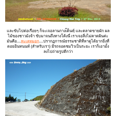
ละขับไปต่อเรื่อยๆ ก็จะเจอลานกางเ๊ต็นทฺ์ และตลาดขายผัก ผล
ไม้ของชาวม้งจ้า ขับมาจนถึงทางโค้งนี่ เราเจอสิ่งไม่คาดฝันค่ะ
มันคือ....
ทะเลหมอก
....ปรากฏการณ์ธรรมชาติที่หาดูได้ยากยิ่งที่
ดอยอินทนนท์ (สำหรับเรา) มีรถจอดชมวิวเป็นระยะ เราก็เอามั้ง
ลงไปถ่ายรูปดีกว่า