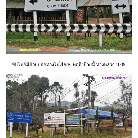
ขับไปก็มีป้ายบอกทางไปเ้รื่อยๆ พอถึงป้ายนี้ ทางหลวง 1009