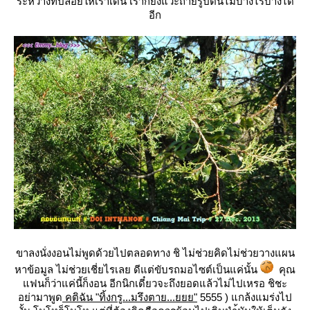
ระหว่างที่ปล่อยให้เราเดิน เราก็ยังแวะถ่ายรูปต้นไม้บ้างไรบ้างได้
อีก
ขาลงนั่งงอนไม่พูดด้วยไปตลอดทาง ชิ ไม่ช่วยคิดไม่ช่วยวางแผน
หาข้อมูล ไม่ช่วยเชี่ยไรเลย ดีแต่ขับรถมอไซต์เป็นแค่นั้น
คุณ
ฟนก็ว่าแค่นี้ก็งอน อีกนิกเดี๋ยวจะถึงยอดแล้วไม่ไปเหรอ ชิชะ
อย่ามาพูด
คติฉัน "ทิ้งกรู...มรึงตาย...ยยย"
5555 ) แกล้งแมร่งไป