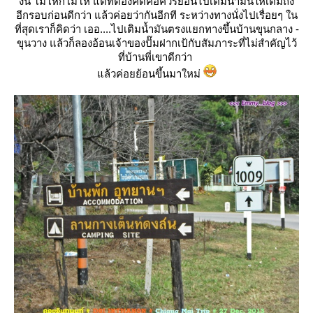
งั้น โมโหก็โมโห แต่ที่ต้องคิดคือควรย้อนไปเติมนำ้มันให้เต็มถัง
อีกรอบก่อนดีกว่า แล้วค่อยว่ากันอีกที ระหว่างทางนั่งไปเรื่อยๆ ใน
ที่สุดเราก็คิดว่า เออ....ไปเติมน้ำมันตรงแยกทางขึ้นบ้านขุนกลาง -
ขุนวาง แล้วก็ลองอ้อนเจ้าของปั๊มฝากเป้กับสัมภาระที่ไม่สำคัญไว้
ที่บ้านพี่เขาดีกว่า
ล้วค่อยย้อนขึ้นมาใหม่