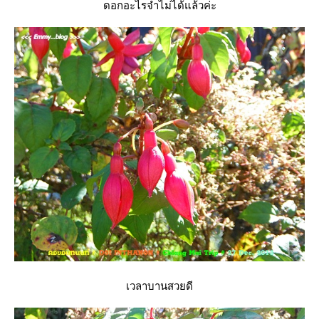
ดอกอะไรจำไม่ได้แล้วค่ะ
เวลาบานสวยดี