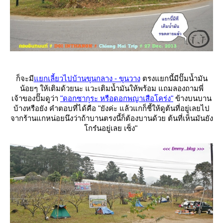
ก็จะมี
กเลี้ยวไปบ้านขุนกลาง - ขุนวาง
ตรงแยกนี้มีปั๊มน้ำมัน
น้อยๆ ให้เติมด้วยนะ
วะเติมน้ำมันให้พร้อม แถมลองถามพี่
เจ้าของปั๊มดูว่า
"ดอกซากุระ หรือดอกพญาเสือโคร่ง"
ข้างบนบาน
บ้างหรือยัง คำตอบที่ได้คือ "ยังค่ะ แล้วแกก็ชี้ให้ดูต้นที่อยู่เลยไป
จากร้านแกหน่อยนึงว่าถ้าบานตรงนี้ก็ต้องบานด้วย ต้นที่เห็นมันยัง
กร๋นอยู่เลย เซ็ง"