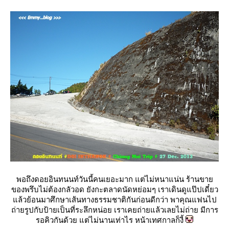
พอถึงดอยอินทนนท์วันนี้คนเยอะมาก แต่ไม่หนาแน่น ร้านขา
ของพรึบไม่ต้องกลัวอด ยังกะตลาดนัดหย่อมๆ เราเดินดูแป๊ปเดี๋ยว
ล้วย้อนมาศึกษาเส้นทางธรรมชาติกันก่อนดีกว่า พาคุณแฟนไป
ถ่ายรูปกับป้ายเป็นที่ระลึกหน่อย เราเคยถ่ายแล้วเลยไม่ถ่าย มีการ
รอคิวกันด้วย แต่ไม่นานเท่าไร หน้าเทศกาลก็งี้