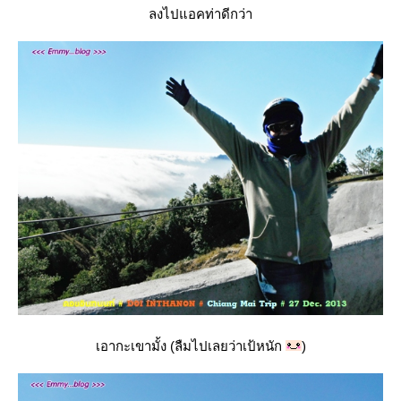
ลงไปแอคท่าดีกว่า
เอากะเขามั้ง (ลืมไปเลยว่าเป้หนัก
)