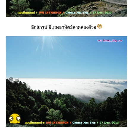
อีกสักรูป มีแสงอาทิตย์สาดส่องด้ว