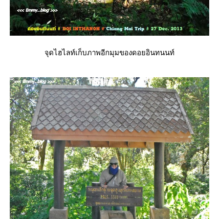
จุดไฮไลท์เก็บภาพอีกมุมของดอยอินทนนท์