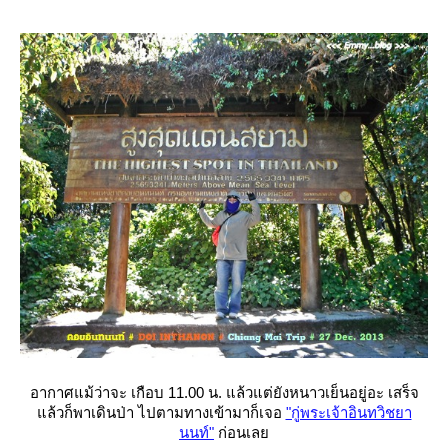
อากาศแม้ว่าจะ เกือบ 11.00 น. แล้วแต่ยังหนาวเย็นอยู่อะ เสร็จ
ล้วก็พาเดินป่า ไปตามทางเข้ามาก็เจอ
"กู่พระเจ้าอินทวิชยา
นนท์"
ก่อนเล