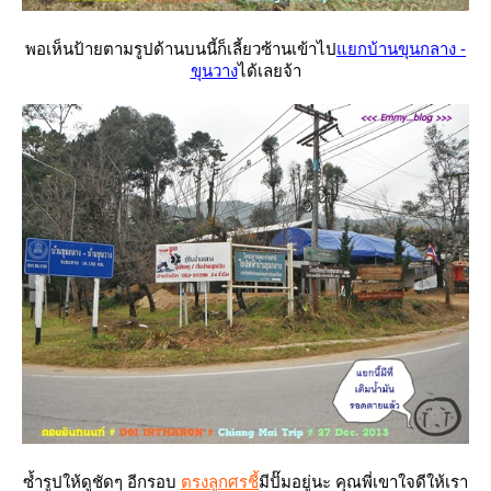
พอเห็นป้ายตามรูปด้านบนนี้ก็เลี้ยวซ้านเข้าไป
กบ้านขุนกลาง -
ขุนวาง
ได้เลยจ้า
ซ้ำรูปให้ดูชัดๆ อีกรอบ
ตรงลูกศรชี้
มีปั๊มอยู่นะ คุณพี่เขาใจดีให้เรา