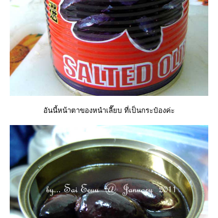
อันนี้หน้าตาของหนำเลี๊ยบ ที่เป็นกระป๋องค่ะ