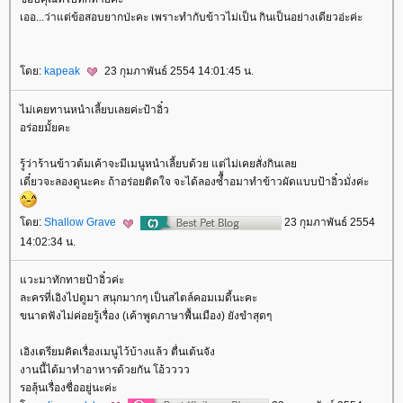
เออ...ว่าแต่ข้อสอบยากป่ะคะ เพราะทำกับข้าวไม่เป็น กินเป็นอย่างเดียวอ่ะค่ะ
ดย:
kapeak
23 กุมภาพันธ์ 2554 14:01:45 น.
ไม่เคยทานหนำเลี้ยบเลยค่ะป้าอิ๋ว
อร่อยมั้ยคะ
รู้ว่าร้านข้าวต้มเค้าจะมีเมนูหนำเลี้ยบด้วย แต่ไม่เคยสั่งกินเล
เดี๋ยวจะลองดูนะคะ ถ้าอร่อยติดใจ จะได้ลองซื้ำอมาทำข้าวผัดแบบป้าอิ๋วมั่งค่ะ
ดย:
Shallow Grave
23 กุมภาพันธ์ 2554
14:02:34 น.
วะมาทักทายป้าอิ๋วค่ะ
ละครที่เอิงไปดูมา สนุกมากๆ เป็นสไตล์คอมเมดี้นะคะ
ขนาดฟังไม่ค่อยรู้เรื่อง (เค้าพูดภาษาพื้นเมือง) ยังขำสุดๆ
เอิงเตรียมคิดเรื่องเมนูไว้บ้างแล้ว ตื่นเต้นจัง
งานนี้ได้มาทำอาหารด้วยกัน โอ้วววว
รอลุ้นเรื่องชื่ออยู่นะค่ะ