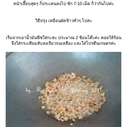
หนำเลี๊ยบสุดๆ ก็ประเคนลงไป ซัก 7-10 เม็ด ก็ว่ากันไปค่ะ
วิธีปรุง เหมือนผัดข้าวทั่วๆ ไปค่ะ
เริ่มจากเอาน้ำมันพืชใส่กะทะ ประมาณ 2 ช้อนโต๊ะค่ะ คอยให้ร้อน
จึงใส่กระเทียมสับลงเจียวจนเหลือง และใส่โปรตีนเกษตรค่ะ