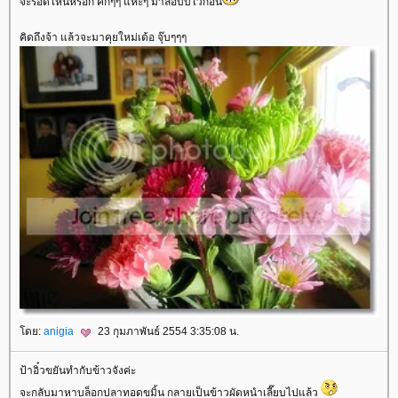
จะรอดไหนหรอก คิกๆๆ แหะๆ มาล๊อบบี้ไว้ก่อน
คิดถึงจ้า แล้วจะมาคุยใหม่เด้อ จุ๊บๆๆๆ
ดย:
anigia
23 กุมภาพันธ์ 2554 3:35:08 น.
ป้าอิ๋วขยันทำกับข้าวจังค่ะ
จะกลับมาหาบล็อกปลาทอดขมิ้น กลายเป็นข้าวผัดหนำเลี๊ยบไปแล้ว