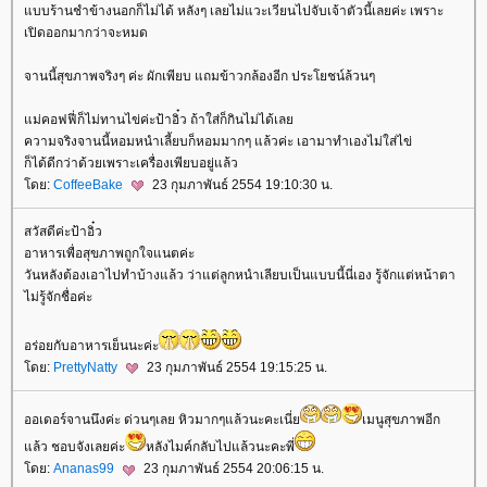
บบร้านชำข้างนอกก็ไม่ได้ หลังๆ เลยไม่แวะเวียนไปจับเจ้าตัวนี้เลยค่ะ เพราะ
เปิดออกมากว่าจะหมด
จานนี้สุขภาพจริงๆ ค่ะ ผักเพียบ แถมข้าวกล้องอีก ประโยชน์ล้วนๆ
ม่คอฟฟี่ก็ไม่ทานไข่ค่ะป้าอิ๋ว ถ้าใส่ก็กินไม่ได้เล
ความจริงจานนี้หอมหนำเลี้ยบก็หอมมากๆ แล้วค่ะ เอามาทำเองไม่ใส่ไข่
ก็ได้ดีกว่าด้วยเพราะเครื่องเพียบอยู่แล้ว
ดย:
CoffeeBake
23 กุมภาพันธ์ 2554 19:10:30 น.
สวัสดีค่ะป้าอิ๋ว
อาหารเพื่อสุขภาพถูกใจแนตค่ะ
วันหลังต้องเอาไปทำบ้างแล้ว ว่าแต่ลูกหนำเลียบเป็นแบบนี้นี่เอง รู้จักแต่หน้าตา
ไม่รู้จักชื่อค่ะ
อร่อยกับอาหารเย็นนะค่ะ
ดย:
PrettyNatty
23 กุมภาพันธ์ 2554 19:15:25 น.
ออเดอร์จานนึงค่ะ ด่วนๆเลย หิวมากๆแล้วนะคะเนี่
เมนูสุขภาพอีก
ล้ว ชอบจังเลยค่ะ
หลังไมค์กลับไปแล้วนะคะพี่
ดย:
Ananas99
23 กุมภาพันธ์ 2554 20:06:15 น.