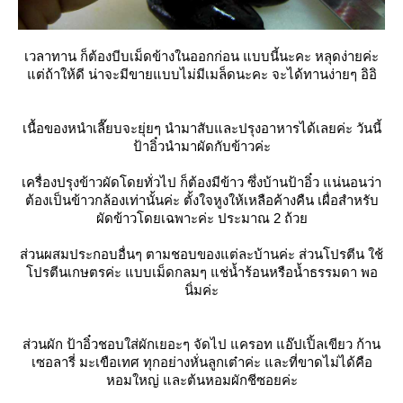
เวลาทาน ก็ต้องบีบเม็ดข้างในออกก่อน แบบนี้นะคะ หลุดง่ายค่ะ
ต่ถ้าให้ดี น่าจะมีขายแบบไม่มีเมล็ดนะคะ จะได้ทานง่ายๆ อิอิ
เนื้อของหนำเลี๊ยบจะยุ่ยๆ นำมาสับและปรุงอาหารได้เลยค่ะ วันนี้
ป้าอิ๋วนำมาผัดกับข้าวค่ะ
เครื่องปรุงข้าวผัดโดยทั่วไป ก็ต้องมีข้าว ซึ่งบ้านป้าอิ๋ว แน่นอนว่า
ต้องเป็นข้าวกล้องเท่านั้นค่ะ ตั้งใจหูงให้เหลือค้างคืน เผื่อสำหรับ
ผัดข้าวโดยเฉพาะค่ะ ประมาณ 2 ถ้ว
ส่วนผสมประกอบอื่นๆ ตามชอบของแต่ละบ้านค่ะ ส่วนโปรตีน ใช้
ปรตีนเกษตรค่ะ แบบเม็ดกลมๆ แช่น้ำร้อนหรือน้ำธรรมดา พอ
นิ่มค่ะ
ส่วนผัก ป้าอิ๋วชอบใส่ผักเยอะๆ จัดไป แครอท แอ๊ปเปิ้ลเขียว ก้าน
เซอลารี่ มะเขือเทศ ทุกอย่างหั่นลูกเต๋าค่ะ และที่ขาดไม่ได้คือ
หอมใหญ่ และต้นหอมผักชีซอยค่ะ