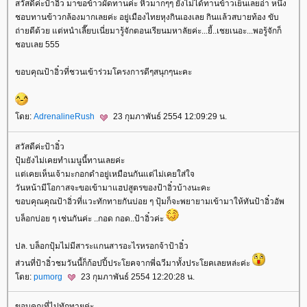
สวัสดีค่ะป้าอิ๋ว มาขอข้าวผัดทานค่ะ หิวมากๆๆ ยังไม่ได้ทานข้าวเย็นเลยอ่า หนึ่ง
ชอบทานข้าวกล้องมากเลยค่ะ อยู่เมืองไทยหุงกินเองเลย กินแล้วสบายท้อง ขับ
ถ่ายดีด้วย แต่หนำเลี๊ยบเนี่ยมารู้จักตอนเรียนมหาลัยค่ะ...ยี้..เชยเนอะ...พอรู้จักก็
ชอบเลย 555
ขอบคุณป้าอิ๋วที่ชวนเข้าร่วมโครงการดีๆสนุกๆนะคะ
ดย:
AdrenalineRush
23 กุมภาพันธ์ 2554 12:09:29 น.
สวัสดีค่ะป้าอิ๋ว
ปุ้มยังไม่เคยทำเมนูนี้ทานเลยค่ะ
ต่เคยเห็นเจ้ามะกอกดำอยู่เหมือนกันแต่ไม่เคยใส่ใจ
วันหน้ามีโอกาสจะขอเข้ามาแฮปสูตรของป้าอิ๋วบ้างนะคะ
ขอบคุณคุณป้าอิ่วที่แวะทักทายกันบ่อย ๆ ปุ้มก็จะพยายามเข้ามาให้ทันป้าอิ๋วอัพ
บล็อกบ่อย ๆ เช่นกันค่ะ ..กอด กอด..ป้าอิ๋วค่ะ
ปล. บล็อกปุ้มไม่มีสาระแกนสารอะไรหรอกจ้าป้าอิ๋ว
ส่วนที่ป้าอิ๋วชมวันนี้ก็ก้อปปี้ประโยคจากพี่ฉวีมาทั้งประโยคเลยหล่ะค่ะ
ดย:
pumorg
23 กุมภาพันธ์ 2554 12:20:28 น.
ขอบคุณที่ไปทักทายค่ะ