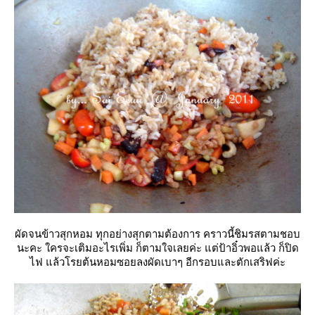
ผัดจนข้าวสุกหอม ทุกอย่างสุกตามต้องการ คราวนี้ชิมรสตามชอบ
นะคะ ใครจะเติมอะไรเพิ่ม ก็ตามใจเลยค่ะ แต่ป้าอิ๋วพอแล้ว ก็ปิด
ไฟ แล้วโรยต้นหอมซอยลงผัดเบาๆ อีกรอบและตักเสริฟค่ะ