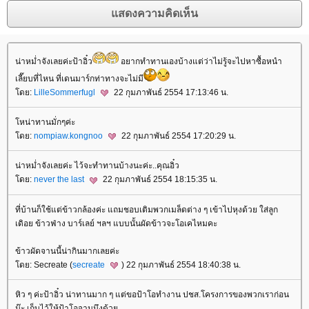
น่าหม่ำจังเลยค่ะป้าอิ๋ว
อยากทำทานเองบ้างแต่ว่าไม่รู้จะไปหาซื้อหนำ
เลี๊ยบที่ไหน ที่เดนมาร์กท่าทางจะไม่มี
ดย:
LilleSommerfugl
22 กุมภาพันธ์ 2554 17:13:46 น.
หน่าทานมั่กๆค่ะ
ดย:
nompiaw.kongnoo
22 กุมภาพันธ์ 2554 17:20:29 น.
น่าหม่ำจังเลยค่ะ ไว้จะทำทานบ้างนะค่ะ..คุณอิ๋ว
ดย:
never the last
22 กุมภาพันธ์ 2554 18:15:35 น.
ที่บ้านก็ใช้แต่ข้าวกล้องค่ะ แถมชอบเติมพวกเมล็ดต่าง ๆ เข้าไปหุงด้วย ใส่ลูก
เดิอย ข้าวฟ่าง บาร์เลย์ ฯลฯ แบบนั้นผัดข้าวจะโอเคไหมคะ
ข้าวผัดจานนี้น่ากินมากเลยค่ะ
ดย: Secreate (
secreate
) 22 กุมภาพันธ์ 2554 18:40:38 น.
หิว ๆ ค่ะป้าอิ๋ว น่าทานมาก ๆ แต่ขอป้าโอทำงาน ปชส.โครงการของพวกเราก่อน
น๊ะ เก็บไว้ให้ป้าโอจานนึงด้ว