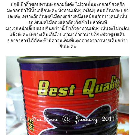
ปกติ ป้าอิ๋วชอบทานมะกอกฝรั่งค่ะ ไม่ว่าเป็นมะกอกเขียวหรือ
มะกอกดำให้น้ำเกลือนะคะ นั่งทานเล่นๆ เพลินๆ หมดเป็นกระป๋อง
เลยค่ะ เพราะถือเป็นผลไม้ดองอย่างหนึง เหมือนกับบางคนที่เห็น
รถเข็นผลไม้ดองแล้วต้องวิ่งเข้าไปหาทันที
มาเจอหนำเลี๊ยบแบบจีนอย่างนี้ ป้าอิ๋วคงทานเล่นๆ เห็นจะไม่เพลิน
ล้วล่ะค่ะ เพราะเค็มเกินไป เอามาทำอาหาร ก็จะช่วยชูรสเค็ม
ของอาหารได้ดีค่ะ ซึ่งมีความเค็มที่แตกต่างจากอาหารเค็มอย่าง
อื่นนะคะ