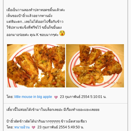
เมื่อเย็นวานลองทำปลาทอดขมิ้นแล้วค่ะ
เห็นของป้าอิ๋วแล้วอยากทานมั่ง
ต่หิมะตก...เลยไม่ได้ออกไปซื้อกับข้าว
ช้ปลาแช่แข็งที่ฟรีซไว้ ขมิ้นก็ขมิ้นผง
ออกมาอร่อยค่ะ คุณ K ชอบมากๆค่ะ
ดย:
little mouse in big apple
23 กุมภาพันธ์ 2554 5:10:01 น.
เดี๋ยวนี้ไม่ค่อยได้เข้ามาในบล็อกเลยอ่ะ มีเรื่องทำเยอะแยะเล
ป้าอิ๋วผัดข้าวผัดได้น่ากินมากๆๆๆๆๆๆ ข้าวเม็ดสวยเชียว
ดย:
ทนายอ้วน
23 กุมภาพันธ์ 2554 5:49:50 น.