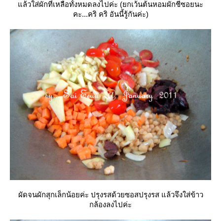
ล้วใส่ผักที่เหลือทั้งหมดลงไปค่ะ (ยกเว้นต้นหอมผักชีซอยนะ
คะ...คริ คริ อันนี้รู้กันค่ะ)
ผัดจนผักสุกเล็กน้อยค่ะ ปรุงรสด้วยซอสปรุงรส แล้วจึงใส่ข้าว
กล้องลงไปค่ะ