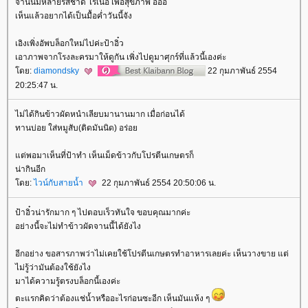
จานนี้มีหลายรสชาด ไร้เนื้อ เพื่อสุขภาพ อิอิอิ
เห็นแล้วอยากได้เป็นมื้อค่ำวันนี้จัง
เอิงเพิ่งอัพบล็อกใหม่ไปค่ะป้าอิ๋ว
เอาภาพจากโรงละครมาให้ดูกัน เพิ่งไปดูมาศุกร์ที่แล้วนี้เองค่ะ
ดย:
diamondsky
22 กุมภาพันธ์ 2554
20:25:47 น.
ไม่ได้กินข้าวผัดหนำเลียบมานานมาก เมื่อก่อนได้
ทานบ่อย ใส่หมูสับ(ติดมันนิด) อร่อ
ต่พอมาเห็นที่ป้าทำ เห็นเม็ดข้าวกับโปรตีนเกษตรก็
น่ากินอีก
ดย:
ไวน์กับสายน้ำ
22 กุมภาพันธ์ 2554 20:50:06 น.
ป้าอิ๋วน่ารักมาก ๆ ไปตอบเร็วทันใจ ขอบคุณมากค่ะ
อย่างนี้จะไม่ทำข้าวผัดจานนี้ได้ยังไง
อีกอย่าง ขอสารภาพว่าไม่เคยใช้โปรตีนเกษตรทำอาหารเลยค่ะ เห็นวางขาย แต่
ไม่รู้ว่ามันต้องใช้ยังไง
มาได้ความรู้ตรงบล็อกนี้เองค่ะ
ตะแรกคิดว่าต้องแช่น้ำหรืออะไรก่อนซะอีก เห็นมันแห้ง ๆ