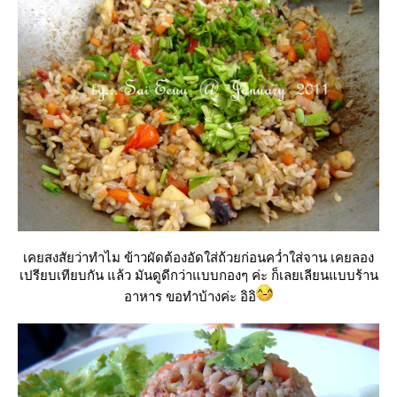
เคยสงสัยว่าทำไม ข้าวผัดต้องอัดใส่ถ้วยก่อนคว่ำใส่จาน เคยลอง
เปรียบเทียบกัน แล้ว มันดูดีกว่าแบบกองๆ ค่ะ ก็เลยเลียนแบบร้าน
อาหาร ขอทำบ้างค่ะ อิอิ