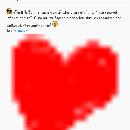
กรี๊ดด!! วี้ดวิ้ว น่าอ่านมากๆ ค่ะ เห็นปกตอนขาวดำก็ว่าน่ารักแล้ว พอลงสี
เสร็จยิ่งน่ารักเข้าไปใหญ่เลย เรื่องก็ดุท่าจะน่ารัก พี่ไอซ์เขียนได้หลากหลายมากๆ
นับถือๆ เก่งจริงๆ เลยพี่สาวคนนี้
ดย:
พิมลพัทธ์