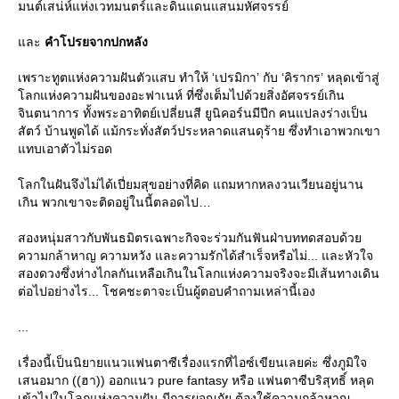
มนต์เสน่ห์แห่งเวทมนตร์และดินแดนแสนมหัศจรรย์
ละ
คำโปรยจากปกหลัง
เพราะทูตแห่งความฝันตัวแสบ ทำให้ ‘เปรมิกา’ กับ ‘คิรากร’ หลุดเข้าสู่
ลกแห่งความฝันของอะฟาเนห์ ที่ซึ่งเต็มไปด้วยสิ่งอัศจรรย์เกิน
จินตนาการ ทั้งพระอาทิตย์เปลี่ยนสี ยูนิคอร์นมีปีก คนแปลงร่างเป็น
สัตว์ บ้านพูดได้ แม้กระทั่งสัตว์ประหลาดแสนดุร้าย ซึ่งทำเอาพวกเขา
ทบเอาตัวไม่รอด
ลกในฝันจึงไม่ได้เปี่ยมสุขอย่างที่คิด แถมหากหลงวนเวียนอยู่นาน
เกิน พวกเขาจะติดอยู่ในนี้ตลอดไป
สองหนุ่มสาวกับพันธมิตรเฉพาะกิจจะร่วมกันฟันฝ่าบททดสอบด้ว
ความกล้าหาญ ความหวัง และความรักได้สำเร็จหรือไม่... และหัวใจ
สองดวงซึ่งห่างไกลกันเหลือเกินในโลกแห่งความจริงจะมีเส้นทางเดิน
ต่อไปอย่างไร... โชคชะตาจะเป็นผู้ตอบคำถามเหล่านี้เอง
...
เรื่องนี้เป็นนิยายแนวแฟนตาซีเรื่องแรกที่ไอซ์เขียนเลยค่ะ ซึ่งภูมิใจ
เสนอมาก ((ฮา)) ออกแนว pure fantasy หรือ แฟนตาซีบริสุทธิ์ หลุด
เข้าไปในโลกแห่งความฝัน มีการผจญภัย ต้องใช้ความกล้าหาญ