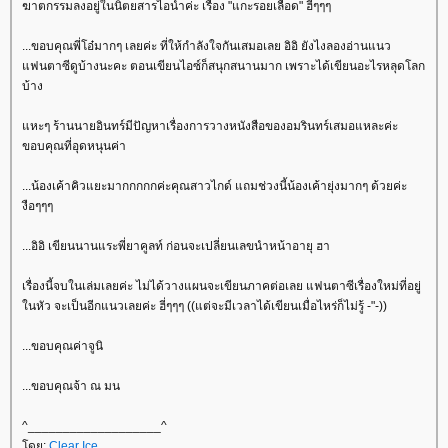
ฆาตกรรมลงอยู่ในนิตยสารไอน้ำค่ะ เรื่อง "แกะรอยเลือด" ฮี่ๆๆๆ
...ขอบคุณพี่โอ๋มากๆ เลยค่ะ ที่ให้กำลังใจกันเสมอเลย อิอิ ยังไงลองอ่านแนว
ฟนตาซีดูบ้างนะคะ ตอนเขียนไอซ์ก็สนุกสนานมาก เพราะได้เขียนอะไรหลุดโลก
บ้าง
หะๆ ร้านนายอินทร์มีปัญหาเรื่องการวางหนังสือของอมรินทร์เสมอแหละค่ะ
ขอบคุณที่อุดหนุนค่า
...น้องเค้าคิวแยะมากกกกกค่ะคุณสาวไกด์ แถมช่วงนี้น้องเค้ายุ่งมากๆ ด้วยค่ะ
งือๆๆๆ
...อิอิ เขียนนานแระพี่ยาคูลท์ ก่อนจะเปลี่ยนเลขนำหน้าอายุ ฮา
เรื่องนี้จบในเล่มเลยค่ะ ไม่ได้วางแผนจะเขียนภาคต่อเลย แฟนตาซีเรื่องใหม่ที่อยู่
นหัว จะเป็นอีกแนวเลยค่ะ ฮี่ๆๆๆ ((แต่จะมีเวลาได้เขียนเมื่อไหร่ก็ไม่รู้ -"-))
...ขอบคุณค่าจูนิ
...ขอบคุณจ้า ณ มน
^___________________^
ดย:
Clear Ice