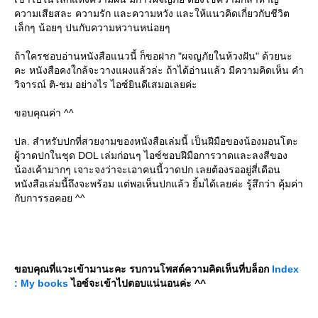
ความเสียสละ ความรัก และความหวัง และให้แนวคิดเกี่ยวกับชีวิต
เล็กๆ น้อยๆ ปนกับความหวานหน่อยๆ
ถ้าใครชอบอ่านหนังสือแนวนี้ ก็ขอฝาก "ผจญภัยในห้วงฝัน" ด้วยนะ
คะ หนังสือคงใกล้จะวางแผงแล้วล่ะ ถ้าได้อ่านแล้ว มีความคิดเห็น คำ
วิจารณ์ ติ-ชม อย่างไร ไอซ์ยินดีเสมอเลยค่ะ
ขอบคุณค่า ^^
ปล. สำหรับปกที่สวยงามของหนังสือเล่มนี้ เป็นฝีมือของน้องมอนโตะ
ผู้วาดปกในชุด DOL เล่มก่อนๆ ไอซ์ชอบฝีมือการวาดและลงสีของ
น้องเค้ามากๆ เจาะจงว่าจะเอาคนนี้วาดปก เลยต้องรออยู่สี่เดือน
หนังสือเล่มนี้ถึงจะพร้อม แต่พอเห็นปกแล้ว ยิ้มได้เลยค่ะ รู้สึกว่า คุ้มค่า
กับการรอคอย ^^
ขอบคุณที่แวะเข้ามานะคะ รบกวนโพสต์ความคิดเห็นที่บล็อก
Index
: My books
ไอซ์จะเข้าไปตอบแน่นอนค่ะ ^^