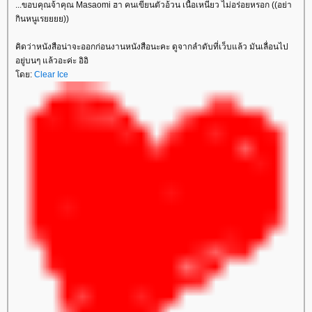
...ขอบคุณจ้าคุณ Masaomi ฮา คนเขียนตัวอ้วน เนื้อเหนียว ไม่อร่อยหรอก ((อย่า
กินหนูเรยยยย))
คิดว่าหนังสือน่าจะออกก่อนงานหนังสือนะคะ ดูจากลำดับที่เว็บแล้ว มันเลื่อนไป
อยู่บนๆ แล้วอะค่ะ อิอิ
ดย:
Clear Ice