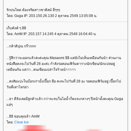
รักปนโหด ต้องจริตสาวซาดิสม์ ฮี่ๆๆๆ
ดย: Guga IP: 203.150.26.130 2 ตุลาคม 2549 13:05:08 น.
เก็บตังค์ ๆ อิอิ
ดย: AmM IP: 203.157.14.245 4 ตุลาคม 2549 16:04:40 น.
...กล้าดิปุณ กร๊ากกก
...รู้สึกว่าจะออกแล้วล่ะค่ะคุณ Masaomi อิอิ แต่ยังไม่เห็นเหมือนกันน้า ส่วนงาน
หนังสือคงจะไปวันที่ 28 อะค่ะ กำลังรอคอนเฟิร์มตารางนักเขียน/นักแปลอยู่
เหมือนกัน แต่ว่า...คนเขียนเปล่าใจร้ายน้าาาาา
...สงสัยแปะในบ๊อกเก่ามั้งเปี๊ยก อือ คงจะไปวันที่ 28 อะ รอคอนเฟิร์มอยู่ เปี๊ยกไป
วันที่เท่าไหร่อ่า
...ฮา ดีจังเลยมีลูกค้าแล้ว กว่าจะจบในไอน้ำก็คงจะกลางๆ ปีหน้ามั้งคะคุณ Guga
ฮ่ๆ
...อิอิ ขอบคุณจ้า AmM
ดย:
Clear Ice