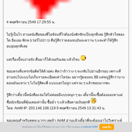
4 พฤศจิกายน 2549 17:29:55 น.
ไม่รู้เป็นไร อ่านหนังสือของพี่ไอซ์จบทีไรต้องนั่งพักซักแป๊บทุกทีเลย รู้สึกหัวใจพอง
ต อิ่มเอม พิกล (เว่อร์ไปป่าว) คือรู้สึกว่าตอนจบมันจะหวาน ๆ และทำให้รู้สึก
อบอุ่นทุกทีเล
ต่เรื่องนี้จบง่ายจัง ตื่นมาก็ได้เจอกันเลย แล้วก็จบ
ชอบตรงที่แทรกข้อคิดให้ด้วยค่ะ คิดว่าถ้าว่าง ๆ จะกลับไปอ่านอีกรอบ เพราะที่
อ่านจบไปแบบไม่เก็บรายละเอียดเท่าไหร่อะ อยากรู้ตอนจบ อิอิ แต่หนูรู้สึกว่าบาง
ตอนมันแหว่ง ๆ ไงไม่รู้สิคะพี่ แบบบอกไม่ถูก แต่รวม ๆ แล้วชอบมากค่ะ
รู้สึกว่าเดี๋ยวนี้หนังสือแจ่มใสไม่ค่อยมีแบบหนุก ๆ อะ เดี๋ยวนี้จะซื้อต้องมองหาแต่
ชื่อนักเขียนที่คุ้นเคยเท่านั้น ซื้อมั่ว ๆ แล้วเสียดายเงินทุกที
ดย: AmM IP: 203.146.108.119 9 พฤศจิกายน 2549 13:31:43 น.
ขอบคุณสำหรับคคห.มากๆ เลยจ้า AmM อ่านแล้วเดี๋ยวพี่จะต้องเอาไปวิเคราะห์
หม่ซะแว้ว ... คือเรื่องนี้พี่ไม่ได้เน้นหวานอะ เพราะแรกเริ่มเีขียนเป็นแนว
BlogGang.com ใช้คุกกี้เพื่อพัฒนาประสบการณ์การใช้งานของคุณ
อ่านเพิ่มเติมได้ที่นี่