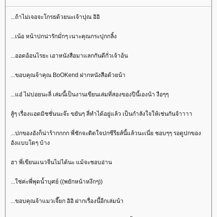
...ถ้าไม่เจอจะโกรธด้วยนะเจ้าปุณ อิอิ
...เน้อ หน้าปกน่ารักมั่กๆ เนาะคุณกระปุกกลิ้ง
...ออดอ้อนไรยะ เอาหนังสือมาแลกกันดีกั่วเจ้าอ้น
...ขอบคุณจ้าคุณ BoOKend ฝากหนังสือด้วยน้า
...แอ๋ ไม่บ่อยนะลี่ เล่มนี้เป็นงานเขียนเล่มที่สองของปีนี้เองน้า งือๆๆ
สู้ๆ เรื่องแอดมิชชั่นนะจ๊ะ ขยันๆ ลี่ทำได้อยู่แล้ว เป็นกำลังใจให้เช่นกันจ้าาาา
...ปกของอังก็น่าร้ากกกก พี่ชักจะติดใจปกซีรียส์นี้แล้วนะเนี่ย ชอบๆๆ รอดูปกของ
อังแบบโตๆ บ้าง
ฮา พี่เขียนแนวจีนไม่ได้นะ แม้จะชอบอ่าน
...ใช่ค่ะพี่พุดน้ำบุศย์ ((พยักหน้าหงึกๆ))
...ขอบคุณจ้าแมวเจี๊ยก อิอิ ฝากเรื่องนี้อีกเล่มน้า