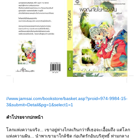
//www.jamsai.com/bookstore/basket.asp?proid=974-9984-15-
3&submit=Detail&pg=1&select1=1
คำโปรยจากปกหน้า
ลกแห่งความจริง... เขาอยู่ห่างไกลเกินกว่าที่เธอจะเอื้อมถึง แต่โลก
ห่งความฝัน... นำพาเขามาใกล้ชิด ก่อเกิดรักอันบริสุทธิ์ ท่ามกลาง