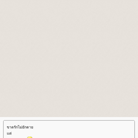
ขาดรักไม่ยักตา
ต่