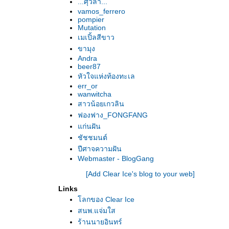
...ศุวิลา...
vamos_ferrero
pompier
Mutation
เมเปิ้ลสีขาว
ขามุง
Andra
beer87
หัวใจแห่งท้องทะเล
err_or
wanwitcha
สาวน้อยเกวลิน
ฟองฟาง_FONGFANG
ก่นฝัน
ชัชชมนต์
ปีศาจความฝัน
Webmaster - BlogGang
[Add Clear Ice's blog to your web]
Links
ลกของ Clear Ice
สนพ.แจ่มใส
ร้านนายอินทร์