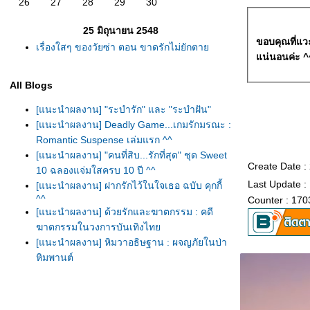
26
27
28
29
30
25 มิถุนายน 2548
ขอบคุณที่แว
เรื่องใสๆ ของวัยซ่า ตอน ขาดรักไม่ยักตา
น่นอนค่ะ ^
All Blogs
[แนะนำผลงาน] "ระบำรัก" และ "ระบำฝัน"
[แนะนำผลงาน] Deadly Game...เกมรักมรณะ :
Romantic Suspense เล่มแรก ^^
[แนะนำผลงาน] "คนที่สิบ...รักที่สุด" ชุด Sweet
Create Date :
10 ฉลองแจ่มใสครบ 10 ปี ^^
Last Update :
[แนะนำผลงาน] ฝากรักไว้ในใจเธอ ฉบับ คุกกี้
^^
Counter : 170
[แนะนำผลงาน] ด้วยรักและฆาตกรรม : คดี
ฆาตกรรมในวงการบันเทิงไท
[แนะนำผลงาน] หิมวาอธิษฐาน : ผจญภัยในป่า
หิมพานต์
[แนะนำผลงาน] ตะวันส่องใจ : พาไปเที่ยว
ประเทศเปรู + ร่วมทำบุญค่ะ ^^
[แนะนำผลงาน] White Destiny...ลิขิตรักสีขาว :