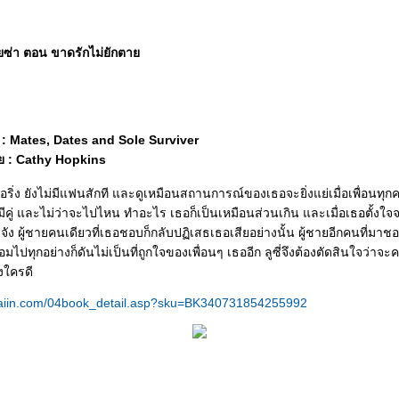
ัยซ่า ตอน ขาดรักไม่ยักตา
 Mates, Dates and Sole Surviver
ย : Cathy Hopkins
เวอริ่ง ยังไม่มีแฟนสักที และดูเหมือนสถานการณ์ของเธอจะยิ่งแย่เมื่อเพื่อนทุ
งมีคู่ และไม่ว่าจะไปไหน ทำอะไร เธอก็เป็นเหมือนส่วนเกิน และเมื่อเธอตั้ง
งจัง ผู้ชายคนเดียวที่เธอชอบก็กลับปฏิเสธเธอเสียอย่างนั้น ผู้ชายอีกคนที่มาชอ
้อมไปทุกอย่างก็ดันไม่เป็นที่ถูกใจของเพื่อนๆ เธออีก ลูซี่จึงต้องตัดสินใจว่าจ
้งใครดี
aiin.com/04book_detail.asp?sku=BK340731854255992