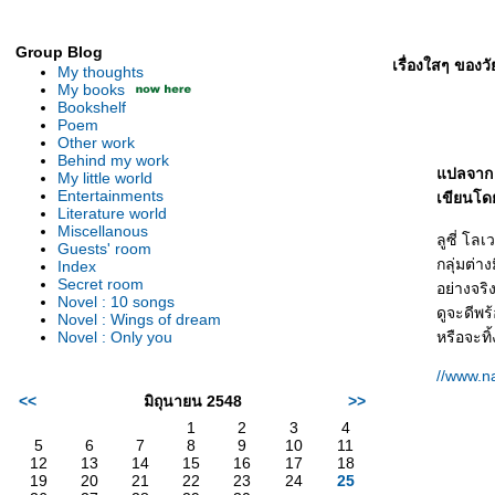
Group Blog
เรื่องใสๆ ของว
My thoughts
My books
Bookshelf
Poem
Other work
Behind my work
ปลจาก :
My little world
Entertainments
เขียนโด
Literature world
Miscellanous
ลูซี่ โล
Guests' room
กลุ่มต่า
Index
Secret room
อย่างจริ
Novel : 10 songs
ดูจะดีพร
Novel : Wings of dream
Novel : Only you
หรือจะทิ
//www.n
<<
มิถุนายน 2548
>>
1
2
3
4
5
6
7
8
9
10
11
12
13
14
15
16
17
18
19
20
21
22
23
24
25