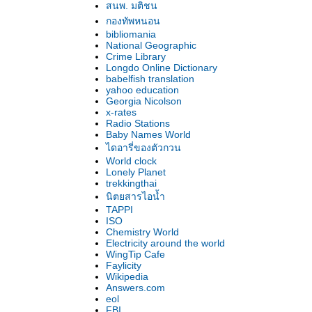
สนพ. มติชน
กองทัพหนอน
bibliomania
National Geographic
Crime Library
Longdo Online Dictionary
babelfish translation
yahoo education
Georgia Nicolson
x-rates
Radio Stations
Baby Names World
ไดอารี่ของตัวกวน
World clock
Lonely Planet
trekkingthai
นิตยสารไอน้ำ
TAPPI
ISO
Chemistry World
Electricity around the world
WingTip Cafe
Faylicity
Wikipedia
Answers.com
eol
FBI