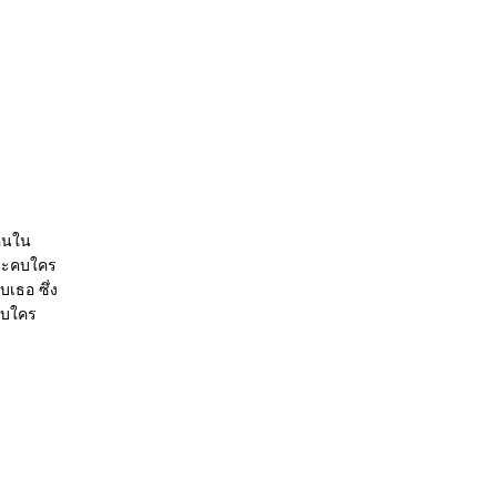
กคนใน
ใจจะคบใคร
บเธอ ซึ่ง
ะคบใคร