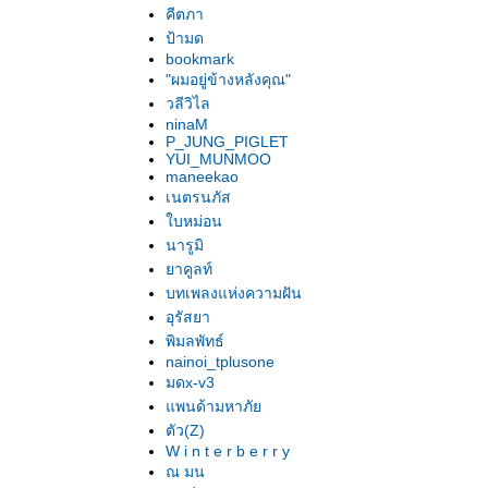
คีตภา
ป้ามด
bookmark
"ผมอยู่ข้างหลังคุณ"
วลีวิไล
ninaM
P_JUNG_PIGLET
YUI_MUNMOO
maneekao
เนตรนภัส
บหม่อน
นารูมิ
าคูลท์
บทเพลงแห่งความฝัน
อุรัสยา
พิมลพัทธ์
nainoi_tplusone
มดx-v3
พนด้ามหาภั
ตัว(Z)
W i n t e r b e r r y
ณ มน