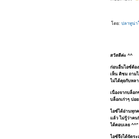
หัวใจลับฟ้า...ที่คาปรี
คำให้การจากศพในห้องใต้ดิน
เรื่องใสๆ ของวัยซ่า ตอน รักอันตรา
ดย:
ปลาทูน่
เรื่องใสๆ ของวัยซ่า ตอน ขาดรักไม่ยักตา
เรื่องใสๆ ของวัยซ่า ตอน แผนค้างคืน
เก็บหัวใจไว้เพื่อรัก
เรื่องเล่าแบบหมาๆ ไม่น่ารัก
เรื่องใสๆ ของวัยซ่า ตอน เจ้าหญิงแห่งพอร์ทโท
สวัสดีค่ะ ^^
เบลโล
ก่อนอื่นไอซ์ต้
เรื่องใส ๆ ของวัยซ่า ตอน จูบแห่งจักรวาล
เห็น ติชม ถามไ
เรื่องใสๆ ของวัยซ่า ตอน ชุดชั้นในเป่าลม
ไม่ได้คุยกับห
ปฎิบัติการรักต้องลุ้น
ฝากรักไว้...ในใจเธอ
เนื่องจากบล็อกข
น้ำแข็งใสใส่ความรัก
บล็อกเก่าๆ บ่อย
ไอซ์ได้อ่านทุ
ล้ว ไม่รู้ว่าค
ได้ตอบเลย ^^"
ไอซ์จึงได้จัดร