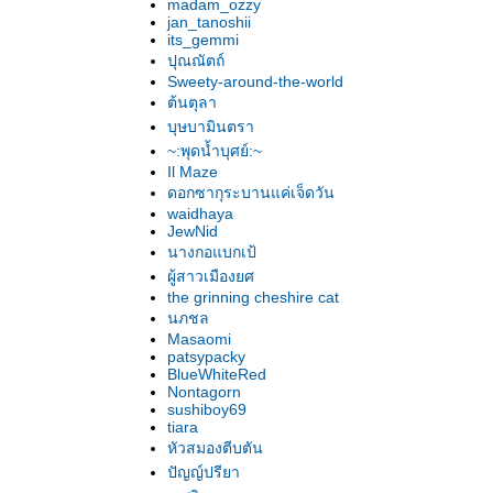
madam_ozzy
jan_tanoshii
its_gemmi
ปุณณัตถ์
Sweety-around-the-world
ต้นตุลา
บุษบามินตรา
~:พุดน้ำบุศย์:~
Il Maze
ดอกซากุระบานแค่เจ็ดวัน
waidhaya
JewNid
นางกอแบกเป้
ผู้สาวเมืองยศ
the grinning cheshire cat
นภชล
Masaomi
patsypacky
BlueWhiteRed
Nontagorn
sushiboy69
tiara
หัวสมองตีบตัน
ปัญญ์ปรียา