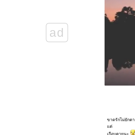
ชุด Valentine's Design of love
[แนะนำผลงาน] ปมปริศนาฮาเร็ม : การตา
ปริศนาของฟาโรห์รามเสสที่สาม
[ขออนุญาตแนะนำ] รอยมนตร์บนผืนทราย : ชุด
ad
จรดรัก ณ ผืนทรา
[ขออนุญาตแนะนำ] สืบหัวใจ ไขคดีเลือด : ผล
งานแนวสืบสวนสอบสวน
[ขออนุญาตแนะนำ] My Beloved Enemy...ปม
รักในรอยแค้น
[ขออนุญาตแนะนำ] ในอ้อมกอดแห่งสายฟ้า
[ขออนุญาตแนะนำ] Moonlight Sonata...เพลง
รักใต้แสงจันทร์
Love Spell...ต้องมนตร์กลใจ
Only Love...ขอแค่ความรัก
สุดผืนทราย ปลายฝั่งฟ้า
Why do I love you so?!
รักครั้งสุดท้ายที่ปลายรุ้ง
ผจญภัยในห้วงฝัน
ขาดรักไม่ยักต
หนังสือชุด คำสารภาพของจอร์เจีย นิโคลสัน
ต่
เรื่องใสๆ ของวัยซ่า ตอน คนจะสวย ช่วยไม่ได้
เกือบตายนะ
หมุนโลกให้เจอเธอ