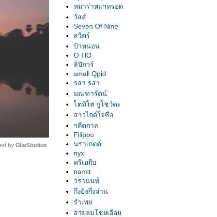
หมาร่าหมาหรอด
วัสส์
Seven Of Nine
ลวิตร์
ป้าหนอน
O-HO
ลิปิการ์
small Qpid
รสา รสา
มณฑารัตน์
ตมิโต กูโชว์ดะ
สาวไกด์ใจซื่อ
ฯคีตกาล
Filippo
นราเกตต์
ed by 
GliaStudios
nyx
ครีเอถีบ
namit
Unmute
วรานนท์
กึ่งยิงกึ่งผ่าน
รำเพ
สายลมโชยเอื่อ