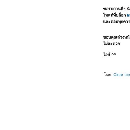
ขอรบกวนพี่ๆ น้
พสต์ที่บล็อก
I
ละตอบทุกความ
ขอบคุณล่วงหน้
ไม่สะดวก
ไอซ์ ^^
ดย:
Clear Ic