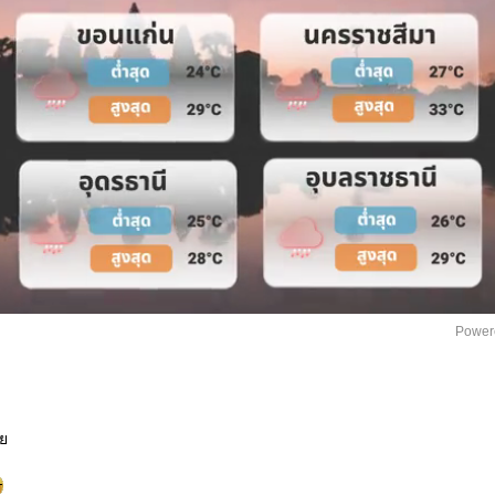
Power
า