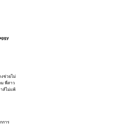
haggy
างช่วยไม่
คม พี่สาว
าส์ไม่แพ้
ักการ