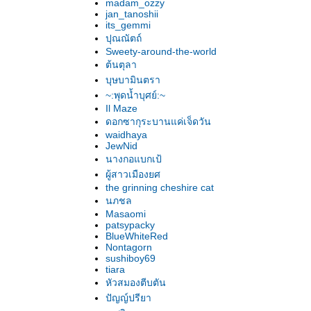
madam_ozzy
jan_tanoshii
its_gemmi
ปุณณัตถ์
Sweety-around-the-world
ต้นตุลา
บุษบามินตรา
~:พุดน้ำบุศย์:~
Il Maze
ดอกซากุระบานแค่เจ็ดวัน
waidhaya
JewNid
นางกอแบกเป้
ผู้สาวเมืองยศ
the grinning cheshire cat
นภชล
Masaomi
patsypacky
BlueWhiteRed
Nontagorn
sushiboy69
tiara
หัวสมองตีบตัน
ปัญญ์ปรียา