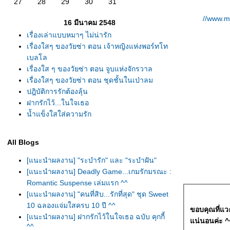
27
28
29
30
31
//www.m
16 มีนาคม 2548
เรื่องเล่าแบบหมาๆ ไม่น่ารัก
เรื่องใสๆ ของวัยซ่า ตอน เจ้าหญิงแห่งพอร์ทโท
เบลโล
เรื่องใส ๆ ของวัยซ่า ตอน จูบแห่งจักรวาล
เรื่องใสๆ ของวัยซ่า ตอน ชุดชั้นในเป่าลม
ปฎิบัติการรักต้องลุ้น
ฝากรักไว้...ในใจเธอ
น้ำแข็งใสใส่ความรัก
All Blogs
[แนะนำผลงาน] "ระบำรัก" และ "ระบำฝัน"
[แนะนำผลงาน] Deadly Game...เกมรักมรณะ :
Romantic Suspense เล่มแรก ^^
[แนะนำผลงาน] "คนที่สิบ...รักที่สุด" ชุด Sweet
10 ฉลองแจ่มใสครบ 10 ปี ^^
ขอบคุณที่แว
[แนะนำผลงาน] ฝากรักไว้ในใจเธอ ฉบับ คุกกี้
น่นอนค่ะ ^
^^