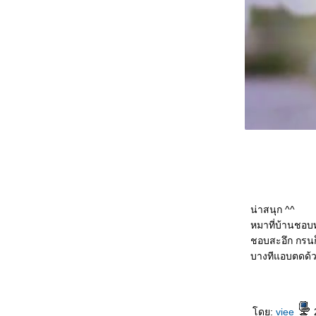
Only Love...ขอแค่ความรัก
สุดผืนทราย ปลายฝั่งฟ้า
Why do I love you so?!
รักครั้งสุดท้ายที่ปลายรุ้ง
ผจญภัยในห้วงฝัน
หนังสือชุด คำสารภาพของจอร์เจีย นิโคลสัน
เรื่องใสๆ ของวัยซ่า ตอน คนจะสวย ช่วยไม่ได้
หมุนโลกให้เจอเธอ
หัวใจลับฟ้า...ที่คาปรี
คำให้การจากศพในห้องใต้ดิน
เรื่องใสๆ ของวัยซ่า ตอน รักอันตรา
เรื่องใสๆ ของวัยซ่า ตอน ขาดรักไม่ยักตา
เรื่องใสๆ ของวัยซ่า ตอน แผนค้างคืน
เก็บหัวใจไว้เพื่อรัก
น่าสนุก ^^
เรื่องเล่าแบบหมาๆ ไม่น่ารัก
หมาที่บ้านชอ
เรื่องใสๆ ของวัยซ่า ตอน เจ้าหญิงแห่งพอร์ทโท
ชอบสะอึก กรนก
เบลโล
บางทีแอบตดด้วย
เรื่องใส ๆ ของวัยซ่า ตอน จูบแห่งจักรวาล
เรื่องใสๆ ของวัยซ่า ตอน ชุดชั้นในเป่าลม
ปฎิบัติการรักต้องลุ้น
ฝากรักไว้...ในใจเธอ
ดย:
viee