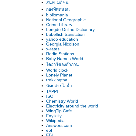
สนพ. มติชน
กองทัพหนอน
bibliomania
National Geographic
Crime Library
Longdo Online Dictionary
babelfish translation
yahoo education
Georgia Nicolson
x-rates
Radio Stations
Baby Names World
ไดอารี่ของตัวกวน
World clock
Lonely Planet
trekkingthai
นิตยสารไอน้ำ
TAPPI
ISO
Chemistry World
Electricity around the world
WingTip Cafe
Faylicity
Wikipedia
Answers.com
eol
FBI