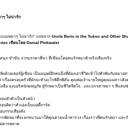
าๆ ไม่น่ารัก
ล่าแบบหมาๆ ไม่น่ารัก" แปลจาก
Uncle Boris in the Yukon and Other S
ries
เขียนโดย Danial Pinkwater
งสนุก ขำขัน จากบรรดาสี่ขา ที่เขียนโดยคนรักหมาตัวจริงเสียงจริง
ิงค์วอเตอร์ผู้เขียน เป็นมนุษย์อีกคนนึงที่ต้องเอาชีวิตเข้าไปพัวพันกับหมาอย่
ล่าเรื่องครอบครัวที่มักจะทำอะไรพิลึกพิลั่น คุณพ่อเจ้านายใหญ่คุณแม่สาวสัง
สือ ลุงบอริสนักผจญภัย ผู้รักหมาเป็นชีวิตจิตใจ...และบรรดาหมา ๆ ที่แสบซ่
่ชอบทำตัวเป็นหัวหน้า
่ชอบคิดว่าตัวเองเป็นบอดี้การ์ด
ชอบกรนเสียงดัง
รพัดหมาที่จะยกขบวนมาให้คุณฮาจนน้ำตาร่วง เรื่องราวที่คนรักหมา และร
ม่ควรพลาด