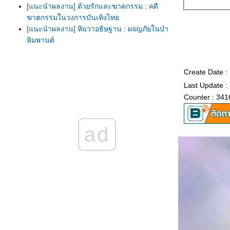
[แนะนำผลงาน] ด้วยรักและฆาตกรรม : คดี
ฆาตกรรมในวงการบันเทิงไท
[แนะนำผลงาน] หิมวาอธิษฐาน : ผจญภัยในป่า
หิมพานต์
[แนะนำผลงาน] ตะวันส่องใจ : พาไปเที่ยว
ประเทศเปรู + ร่วมทำบุญค่ะ ^^
Create Date :
[แนะนำผลงาน] White Destiny...ลิขิตรักสีขาว :
Last Update :
ชุด Valentine's Design of love
[แนะนำผลงาน] ปมปริศนาฮาเร็ม : การตา
Counter : 341
ปริศนาของฟาโรห์รามเสสที่สาม
[ขออนุญาตแนะนำ] รอยมนตร์บนผืนทราย : ชุด
ad
จรดรัก ณ ผืนทรา
[ขออนุญาตแนะนำ] สืบหัวใจ ไขคดีเลือด : ผล
งานแนวสืบสวนสอบสวน
[ขออนุญาตแนะนำ] My Beloved Enemy...ปม
รักในรอยแค้น
[ขออนุญาตแนะนำ] ในอ้อมกอดแห่งสายฟ้า
[ขออนุญาตแนะนำ] Moonlight Sonata...เพลง
รักใต้แสงจันทร์
Love Spell...ต้องมนตร์กลใจ