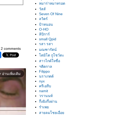
หมาร่าหมาหรอด
วัสส์
Seven Of Nine
ลวิตร์
ป้าหนอน
O-HO
ลิปิการ์
small Qpid
รสา รสา
2 comments
มณฑารัตน์
ตมิโต กูโชว์ดะ
สาวไกด์ใจซื่อ
ฯคีตกาล
Filippo
อ่านเพิ่มเติม
orward_ios
นราเกตต์
nyx
ครีเอถีบ
namit
วรานนท์
กึ่งยิงกึ่งผ่าน
รำเพ
สายลมโชยเอื่อ