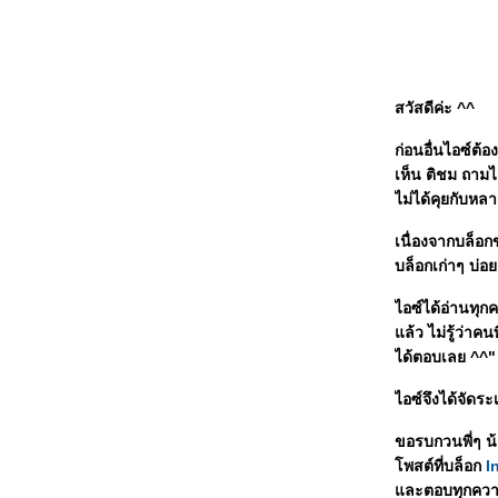
น้ำแข็งใสใส่ความรัก
สวัสดีค่ะ ^^
ก่อนอื่นไอซ์ต้
เห็น ติชม ถามไ
ไม่ได้คุยกับห
เนื่องจากบล็อกข
บล็อกเก่าๆ บ่อย
ไอซ์ได้อ่านทุ
ล้ว ไม่รู้ว่าค
ได้ตอบเลย ^^"
ไอซ์จึงได้จัดร
ขอรบกวนพี่ๆ น้
พสต์ที่บล็อก
I
ละตอบทุกความ