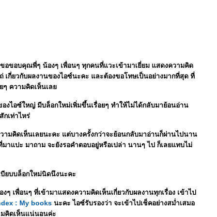
องขอขอบคุณพี่ๆ น้องๆ เพื่อนๆ ทุกคนที่แวะเข้ามาเยี่ยม แสดงความคิด
ถ่ เกี่ยวกับผลงานของไอซ์นะคะ และต้องขอโทษเป็นอย่างมากที่สุด ที่
ลายๆ ความคิดเห็นเล
องไอซ์ใหญ่ มีบล็อกใหม่เพิ่มขึ้นเรื่อยๆ ทำให้ไม่ได้กลับมาย้อนอ่าน
สักเท่าไหร่
กความคิดเห็นเลยนะคะ แต่บางครั้งกว่าจะย้อนกลับมาอ่านก็ผ่านไปนาน
นที่มาแปะ มาถาม จะยังรอคำตอบอยู่หรือเปล่า นานๆ ไป ก็เลยแทบไม่
ะเบียบบล็อกใหม่นิดนึงนะคะ
องๆ เพื่อนๆ ที่เข้ามาแสดงความคิดเห็นเกี่ยวกับผลงานทุกเรื่อง เข้าไป
ndex : My books
นะคะ ไอซ์รับรองว่า จะเข้าไปเช็คอย่างสม่ำเสมอ
คิดเห็นแน่นอนค่ะ