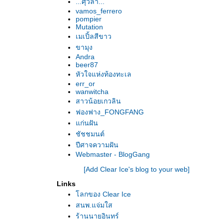
...ศุวิลา...
vamos_ferrero
pompier
Mutation
เมเปิ้ลสีขาว
ขามุง
Andra
beer87
หัวใจแห่งท้องทะเล
err_or
wanwitcha
สาวน้อยเกวลิน
ฟองฟาง_FONGFANG
ก่นฝัน
ชัชชมนต์
ปีศาจความฝัน
Webmaster - BlogGang
[Add Clear Ice's blog to your web]
Links
ลกของ Clear Ice
สนพ.แจ่มใส
ร้านนายอินทร์