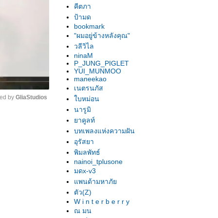
คีตภา
ป้ามด
bookmark
"ผมอยู่ข้างหลังคุณ"
วลีวิไล
ninaM
P_JUNG_PIGLET
YUI_MUNMOO
maneekao
เนตรนภัส
ed by 
GliaStudios
บหม่อน
นารูมิ
าคูลท์
Unmute
บทเพลงแห่งความฝัน
อุรัสยา
พิมลพัทธ์
nainoi_tplusone
มดx-v3
พนด้ามหาภั
ตัว(Z)
W i n t e r b e r r y
ณ มน