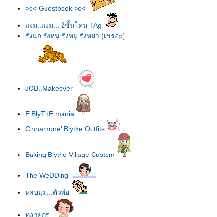
>o< Guestbook >o<
ง่ม..แง่ม... อิชั้นโดน TAg
รังนก รังหนู รังหมู รังหมา (เขรอะ)
JOB..Makeover
E BlyThE mania
Cinnamone' Blythe Outfits
Baking Blythe Village Custom
The WeDDing
หลบมุม...ตัวพ่อ
ทลายกรุ