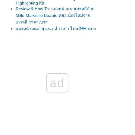
Highlighting Kit
Review & How To: แต่งหน้าแนวเกาหลีด้ว
Mille Marveille Beaute คสอ.น้องใหม่จาก
เกาหลี ราคาเบาๆ
ต่งหน้าลดอายุ แนว ฉ่ำ แบ๋ว โทนสีพีช แบบ
นางเอกเกาหลี ด้ว
Sulwhasoo/3CE/Bisous/Clio/Addiction
How to: แต่งหน้าไปงานแต่ง Outdoor ของถ่าน
ไฟเก่า
ต่งหน้าแบบชมพู่ เดินบนพรมแดง Cannes
2014: How to - Matte Magic Look สวย เฉียบ
สง่า
ad
ต่งหน้าเน้นผิวเปล่งประกายกับLUNASOL
MODELING Beige Skin SPF30 PA++ เบส รอง
พื้น แป้งในตัวเดียว
ผลการทดลองใช้และแต่งหน้าคุมมันด้วย Estee
Lauder Double Wear Stay-in-Place Makeup
SPF10/PA++
How to for 12Plus Colorista : Runway Look
Partyrista แต่งตาสีรุ้ง เปรี้ยว เฉี่ยว เก๋ ไปงาน
ปาร์ตี้
How To for RMK Autumn Winter 2013 ตา