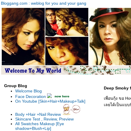
Bloggang.com : weblog for you and your gang
Group Blog
Deep Smoky f
Welcome Blog
Face Decoration
เพื่อนกุ้ง ขอ 
On Youtube [Skin+Hair+Makeup+Talk]
เลยได้เป็นแบบนี
Body +Hair +Nail Review
Skincare Test , Review, Preview
All Swatches Makeup [Eye
shadow+Blush+Lip]