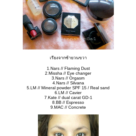
เรียงจากซ้ายวนขวา
1.Nars // Flaming Dust
2.Missha // Eye changer
3.Nars // Orgasm
4.Nars // Silvana
5.LM // Mineral powder SPF 15 / Real sand
6.LM // Cavier
7.Kate // dual carat GD-1
8.BB // Espresso
9.MAC // Concrete