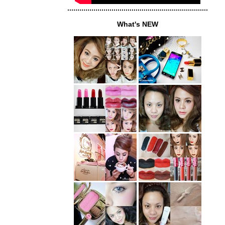
......................................................................
What's NEW