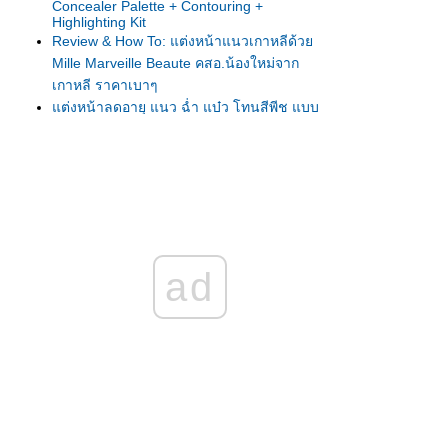
Concealer Palette + Contouring +
Highlighting Kit
Review & How To: แต่งหน้าแนวเกาหลีด้ว
Mille Marveille Beaute คสอ.น้องใหม่จาก
เกาหลี ราคาเบาๆ
ต่งหน้าลดอายุ แนว ฉ่ำ แบ๋ว โทนสีพีช แบบ
นางเอกเกาหลี ด้ว
Sulwhasoo/3CE/Bisous/Clio/Addiction
How to: แต่งหน้าไปงานแต่ง Outdoor ของถ่าน
ไฟเก่า
ต่งหน้าแบบชมพู่ เดินบนพรมแดง Cannes
2014: How to - Matte Magic Look สวย เฉียบ
สง่า
ad
ต่งหน้าเน้นผิวเปล่งประกายกับLUNASOL
MODELING Beige Skin SPF30 PA++ เบส รอง
พื้น แป้งในตัวเดียว
ผลการทดลองใช้และแต่งหน้าคุมมันด้วย Estee
Lauder Double Wear Stay-in-Place Makeup
SPF10/PA++
How to for 12Plus Colorista : Runway Look
Partyrista แต่งตาสีรุ้ง เปรี้ยว เฉี่ยว เก๋ ไปงาน
ปาร์ตี้