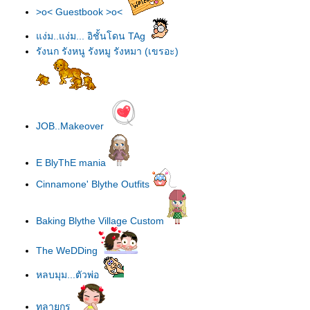
>o< Guestbook >o<
ง่ม..แง่ม... อิชั้นโดน TAg
รังนก รังหนู รังหมู รังหมา (เขรอะ)
JOB..Makeover
E BlyThE mania
Cinnamone' Blythe Outfits
Baking Blythe Village Custom
The WeDDing
หลบมุม...ตัวพ่อ
ทลายกรุ