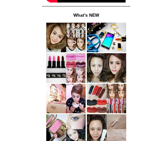
......................................................................
What's NEW