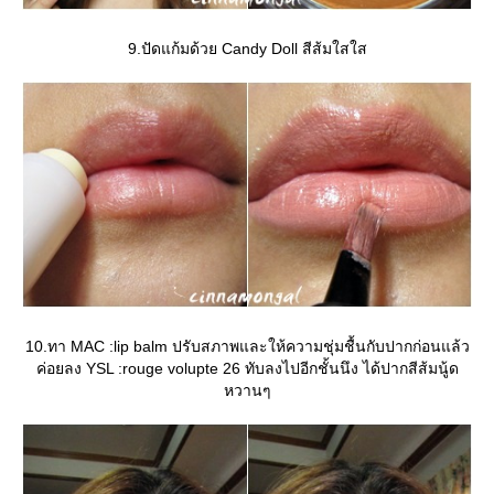
9.ปัดแก้มด้วย Candy Doll สีส้มใสใส
10.ทา MAC :lip balm ปรับสภาพและให้ความชุ่มชื้นกับปากก่อนแล้ว
ค่อยลง YSL :rouge volupte 26 ทับลงไปอีกชั้นนึง ได้ปากสีส้มนู้ด
หวานๆ