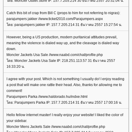
ดย: Moncler Outlet Store IP: 157.7.205.214 30 ธันวาคม 2557 20:52:04 น.
Catch this bit of crap from Bill C (props to him for not referring to nigras):
parajumpers jakker //www.ticket2010.com/Parajumpers.aspx
ดย: parajumpers jakker IP: 157.7.205.214 31 ธันวาคม 2557 15:27:54 น.
However, being a US production, modern puritanical attitudes prevail,
meaning the violence is dialed way up, and the cleavage is dialed way
down.
Moncler Jackets Usa Sale //www.naabd.com/chat/proflie.php
ดย: Moncler Jackets Usa Sale IP: 218.251.113.57 31 ธันวาคม 2557
16:33:20 น.
I agree with your post. Which is not something I usually do! I enjoy reading
a post that will make one rattle their head. Also, thanks for allowing me to
comment!
Parajumpers Parka //www.haldorado.hu/indxe.html
ดย: Parajumpers Parka IP: 157.7.205.214 31 ธันวาคม 2557 17:00:16 น.
Hello fellow internet master! I really enjoy your website! I liked the color of
your sidebar.
Moncler Mens Jackets Sale //www.naabd.com/chat/proflie.php