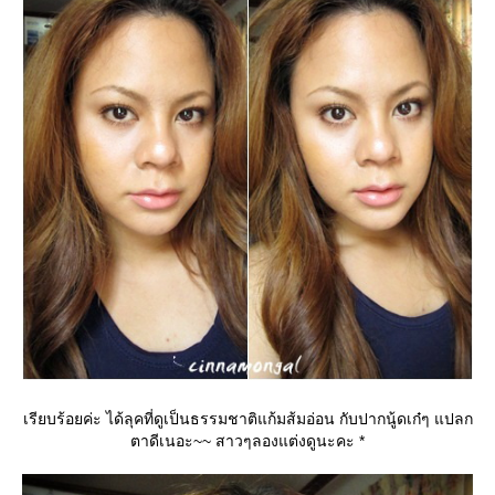
เรียบร้อยค่ะ ได้ลุคที่ดูเป็นธรรมชาติแก้มส้มอ่อน กับปากนู้ดเก๋ๆ แปลก
ตาดีเนอะ~~ สาวๆลองแต่งดูนะคะ *