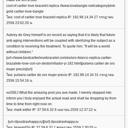
cost of cartier love bracelet replica //www.lovebangle.net/category/pink-
gold-cartier-love-bangle
ดย: cost of cartier love bracelet replica IP: 192.99.14.34 27 กรกฎาคม
2558 23:02:20 น.
Aubrey de Grey himself is on record as saying that it is likely that future
anti-aging interventions will be coupled with sterilizing the subject as a
condition to receiving the treatment. To quote him, "It will be a world
without children."
[url=//www.bestcartierlovebracelet.com/es/oro-blanco-replica-cartier-
brazalete-love-con-un-destornillador-p-182.html]pulsera cartier de oro
mujer precio[/url]
ดย: pulsera cartier de oro mujer precio IP: 192.99.14.34 31 กรกฎาคม
2558 15:54:16 น.
vuS5EJ What the amazing post you ave made. I merely stopped into
inform you I truly enjoyed the actual read and shall be dropping by from
time to time from right now on.
ดย: mark editor IP: 37.59.6.32 6 เมษายน 2559 12:37:22 น.
. [url=//pozdravhappy.ru][/url] //pozdravhappy.ru
ดย: HowardSn IP: 37.59.6.32 1 พฤษภาคม 2559 2:30:55 น.