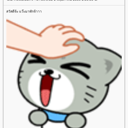
สวัสดีจ้ะ แว๊ะมาทักจ้าาา