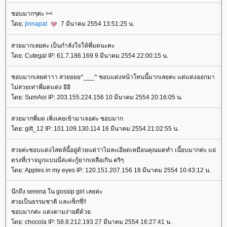
ชอบมากๆค่ะ ><
ดย:
jinnapat
7 มีนาคม 2554 13:51:25 น.
สวยมากเลยค่ะ เป็นกำลังใจให้พี่มดนะคะ
ดย: Cutegal IP: 61.7.186.169 9 มีนาคม 2554 22:00:15 น.
ชอบมากเลยค่าาา สวยยยย^___^ ชอบแต่งหน้าโทนนี้มากเลยคะ แต่แต่งออกมา
ไม่สวยเท่าพี่มดแต่ง อิอิ
ดย: SumAoi IP: 203.155.224.156 10 มีนาคม 2554 20:16:05 น.
สวยมากพี่มด เพิ่งเคยเข้ามาเจอค่ะ ชอบมาก
ดย: gift_12 IP: 101.109.130.114 16 มีนาคม 2554 21:02:55 น.
สวยค่ะชอบแต่งไสตล์นี้อยู่ด้วยแต่ว่าไม่ละเอียดเหมือนคุณมดทำ เนี้ยบมากค่ะ แย่
ตรงที่เราจมูกแบนนี่ล่ะค่ะกู้ยากเหลือเกิน คริๆ
ดย: Apples in my eyes IP: 120.151.207.156 18 มีนาคม 2554 10:43:12 น.
นึกถึง serena ใน gossip girl เลยค่ะ
สวยเป็นธรรมชาติ และเซ็กซี่!!
ชอบมากค่ะ แต่งตามง่ายดีด้ว
ดย: chocola IP: 58.8.212.193 27 มีนาคม 2554 16:27:41 น.