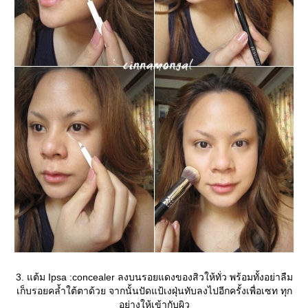
3. แต้ม Ipsa :concealer ลงบนรอยแดงของสิวให้ทั่ว พร้อมทั้งอย่าลืม
เก็บรอยคล้ำใต้ตาด้วย จากนั้นปัดแป้เงฝุ่นทับลงไปอีกครั้งเพื่อเซท ทุก
อย่างให้เข้ากับผิว