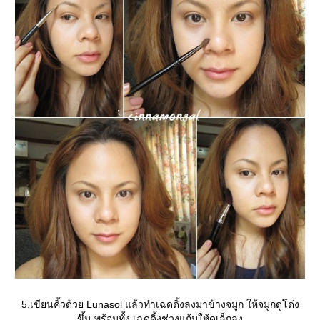
5.เขียนคิ้วด้วย Lunasol แล้วทำเฉดดิ้งลงมาข้างจมูก ให้จมูกดูโด่ง
ขึ้น พร้อมทั้ง เฉดดิ้งช่วงแก้มให้ดูเล็กลง