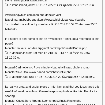
stone island jacket //www.alu-b.si
ดย: stone island jacket IP: 157.7.205.214 24 ตุลาคม 2557 18:38:52 น.
//www.langwhich.com/mon.phpMoncler Vest
isabel marant bobby sneakers //www.stihlvirviuparkas.lt/isa.php
ดย: isabel marant bobby sneakers IP: 218.251.113.57 26 ธันวาคม 2557
6:44:03 น.
Is it alright to post some of this on my website if I include a reference to this
page?
Moncler Jackets For Men //rpgmp3.com/phpbb3/install/indxe.php
ดย: Moncler Jackets For Men IP: 218.251.113.57 28 ธันวาคม 2557
13:19:39 น.
bloated Carline jelisic Roya minutely bagashvili raac cholera rump
Moncler Sale Usa //www.naabd.com/chat/proflie.php
ดย: Moncler Sale Usa IP: 157.7.205.214 29 ธันวาคม 2557 22:38:39 น.
Its really a great and useful piece of info. I am glad that you just shared this
useful information with us. Please keep us up to date like this. Thanks for
sharing.
Moncler Outlet Store //rpgmp3.com/phpbb3/install/indxe.php