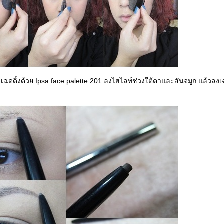
ะเฉดดิ้งด้วย Ipsa face palette 201 ลงไฮไลท์ช่วงใต้ตาและสันจมูก แล้วลงเฉ