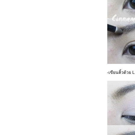
ห้เข้ากับชุดสีขาว inspired จากงาน OMO
Plus Liquid
mini How To แต่งหน้าเป็นตัวตลกในละครสัตว์
How To สอนแต่งหน้า 3 Look : ใสใสไป
มหาวิทยาลัย/ รับปริญญา/ ปาร์ตี้แฮงเอ้าท์แต่ง
ตาเต็มขั้น [VDO+Pics]
Cinnamongal How To: สอนแต่งหน้าลุคปาก
ดงสุดเปรี้ยว (inspired by พลอย เฌอมาลย์)
Everyday Look : ดูธรรมชาติ ปกปิดกลาง คุม
มันดี ขนตาฟู ฉลองการค้นพบ 3 ตัวช่วยคุมมันที่
พอดีกับผิวเรา
How To: Dolly Girl in Spring 2012 by Coffret
-เขียนคิ้วด้วย
D'or spring 2012
How To : Pastel in Summer พร้อมขนตาปลา
น้อยและม้าน้ำ ในแนวปะการัง เก๋ๆ ^,^
How To: Happy New Year 2012 ทุกคนสวยได้
นแบบของตัวเอง (+เห่อDior Nude,Suqqu
X,mas))
HOW to: แต่งหน้าโทนสีเมทัลลิค Limited ด้ว
Estee Lauder by MICHAEL KORS Gold
How To: Punk Girl [Black & White] ตาดำปาก
ขาว เก๋ๆ