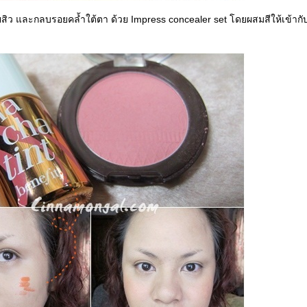
ยสิว และกลบรอยคล้ำใต้ตา ด้วย Impress concealer set โดยผสมสีให้เข้ากั