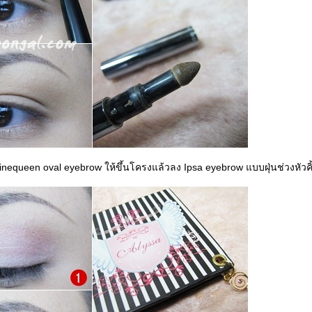
 Linequeen oval eyebrow ให้ขึ้นโครงแล้วลง Ipsa eyebrow แบบฝุ่นช่วงหัวคิ้