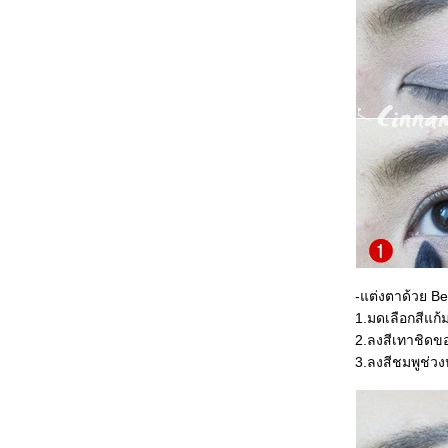
How To: I am a Passionfruit Girl แต่งหน้าโทน
เหลืองเหมือนไอติมเสาวรส
How To: Flawless skin แต่งหน้าใสใสอยู่ที่
หัวหิน
How To: Aloha Girl in Sun Gold สวยบ่มแดด
ดยไม่ใช้ eye shadow และ blush on
How To: Chanel Byzance Limited 2011 : eye
shadow & blush สุดกรี๊ด
How To: สำหรับสาวทำงานออฟฟิต ที่อยากดูมี
อะไรแต่ไม่เยอะไป
HowTo: Makeup look for Model Etude House
Ads + ภาพเบื้องหลังเล็กน้อ
FOTD: Natural Look แต่งเป็นหน้าประจำได้ทุก
วัน ชัวร์
-แต่งตาด้วย Bea
FOTD: All about PINK ตา แก้ม ปาก ชมพู ยังไง
1.มดเลือกสีแก้
ห้ไม่เยอะเกิน
2.ลงสีเทาชิด
How To :Natural Nude แต่งหน้ายังไงให้เหมือน
3.ลงสีชมพูช่ว
ไม่แต่ง
HowTO :Welcome Rabbit Year สดใส นุ่มนวล
อ่อนหวาน น่ารัก น่ากอด^^
HowTo: Sweet Shell Eyes ดวงตาสวยหวานทอ