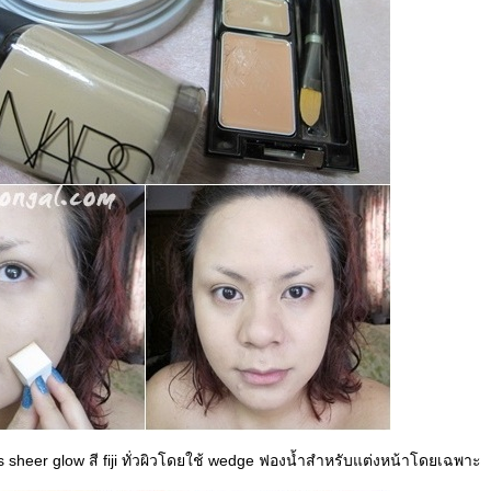
s sheer glow สี fiji ทั่วผิวโดยใช้ wedge ฟองน้ำสำหรับแต่งหน้าโดยเฉพาะ