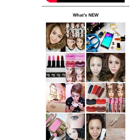
......................................................................
What's NEW