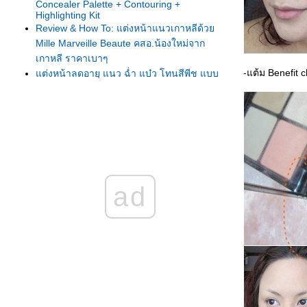
Concealer Palette + Contouring +
Highlighting Kit
Review & How To: แต่งหน้าแนวเกาหลีด้ว
Mille Marveille Beaute คสอ.น้องใหม่จาก
เกาหลี ราคาเบาๆ
-แต้ม Benefit c
ต่งหน้าลดอายุ แนว ฉ่ำ แบ๋ว โทนสีพีช แบบ
นางเอกเกาหลี ด้ว
Sulwhasoo/3CE/Bisous/Clio/Addiction
How to: แต่งหน้าไปงานแต่ง Outdoor ของถ่าน
ไฟเก่า
ต่งหน้าแบบชมพู่ เดินบนพรมแดง Cannes
2014: How to - Matte Magic Look สวย เฉียบ
สง่า
ad
ต่งหน้าเน้นผิวเปล่งประกายกับLUNASOL
MODELING Beige Skin SPF30 PA++ เบส รอง
พื้น แป้งในตัวเดียว
ผลการทดลองใช้และแต่งหน้าคุมมันด้วย Estee
Lauder Double Wear Stay-in-Place Makeup
SPF10/PA++
How to for 12Plus Colorista : Runway Look
Partyrista แต่งตาสีรุ้ง เปรี้ยว เฉี่ยว เก๋ ไปงาน
ปาร์ตี้