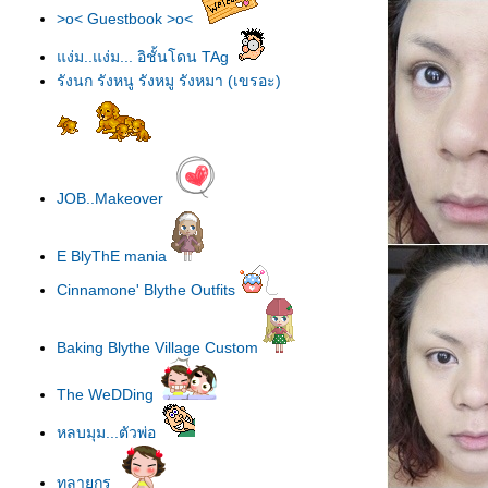
>o< Guestbook >o<
ง่ม..แง่ม... อิชั้นโดน TAg
รังนก รังหนู รังหมู รังหมา (เขรอะ)
JOB..Makeover
E BlyThE mania
Cinnamone' Blythe Outfits
Baking Blythe Village Custom
The WeDDing
หลบมุม...ตัวพ่อ
ทลายกรุ