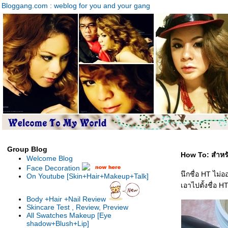
Bloggang.com : weblog for you and your gang
Group Blog
How To: สำหรั
Welcome Blog
Face Decoration
นึกชื่อ HT ไม่
On Youtube [Skin+Hair+Makeup+Talk]
เอาไปตั้งชื่อ 
Body +Hair +Nail Review
Skincare Test , Review, Preview
All Swatches Makeup [Eye
shadow+Blush+Lip]