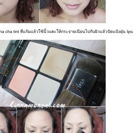
ha cha tint ที่แก้มแล้วใช้นิ้วแตะให้กระจายเนียนไปกับผิวแล้วปัดแป้งฝุ่น Ipsa