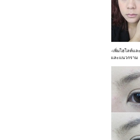
How To for RMK Autumn Winter 2013 ตา
เขียว ปากนู้ด แก้มประกายส้ม แนวคลาสสิค
How To for THREE ROCK UR LIFE A/W
2013 +hourglass Lighting powder+ Armani
Maestro fusion makeup
Lola Japan Trip: โชว์การแต่งหน้าด้วย Lola
Glamorous Geisha Glow Collection 2013
สไตล์ Geisha ตัวจริง
How To Cinnamon Raspberry Lemon
-เพิ่มไฮไลท์แล
Mousse Cake for Etude House sweet recipe
ละแนวกราม
How To แต่งหน้า Glow Skin แนวเจนนี่ [Nude
Glow Look for Summer]
How To Sweet Pink Polka Dots จุดหวานๆ
สีชมพู
สอนแต่งหน้าด้วย Lancome In Love
SpringSummer 2013 ชมพูหวานแบบเป๊ะๆนะ
ฮะ
How To เปล่งประกายแบบสง่างาม กับ Lunasol
Party Coffret 2012 Limited
FOTD : แนวชมพูบาบี้ Armani fall 2012+ Dior
Rosy Glow+ ZA powder + Cle de peau
enriched lip
How To แต่งหน้าแนว Earth Tone ผสม Nude