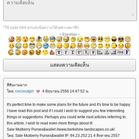
*ใช้ code html ตกแต่งข้อความได้เฉพาะสมาชิก
+
Emotion
+
สีสันงามมาก
ดย:
coconutgirl
4 มิถุนายน 2556 14:47:52 น.
It's perfect time to make some plans for the future and it's time to be happy.
I have read this post and if I could I wish to suggest you few interesting
things or suggestions. Perhaps you could write next articles referring to
this article. I wish to read even more things about it!
Sale Mulberry Purses&wallet //www.berkshire-landscapes.co.uk/
ดย: Sale Mulberry Purses&wallet IP: 94.23.252.21 4 สิงหาคม 2557