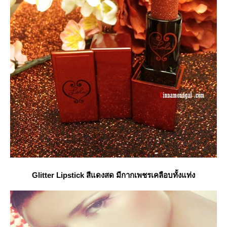
Glitter Lipstick สีแดงสด มีกากเพชรเคลือบทั้งแท่ง