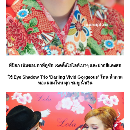
พี่ป๊อก เน้นขอบตาที่ดูชัด เฉดดิ้งไฮไลท์เบาๆ และปากสีแดงสด
ช้
Eye Shadow Trio 'Darling Vivid Gorgeous' โทน น้ำตาล
ทอง ผสม
ทน มุก ชมพู น้ำเงิน