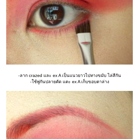
-ลาก crazed และ ex A เป็นแนวยาวไปทางขมับ ไล่สีกัน
-ใช้พู่กันปลายตัด แตะ ex A เก็บขอบตาล่าง