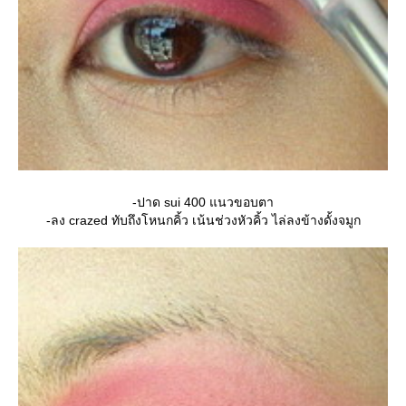
-ปาด sui 400 แนวขอบตา
-ลง crazed ทับถึงโหนกคิ้ว เน้นช่วงหัวคิ้ว ไล่ลงข้างดั้งจมูก