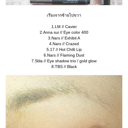
เรียงจากซ้ายไปขวา
1.LM // Cavier
2.Anna sui // Eye color 400
3.Nars // Exhibit A
4.Nars // Crazed
5.17 // Hot Chilli Lip
6.Nars // Flaming Dust
7.Stila // Eye shadow trio / gold glow
8.TBS // Black