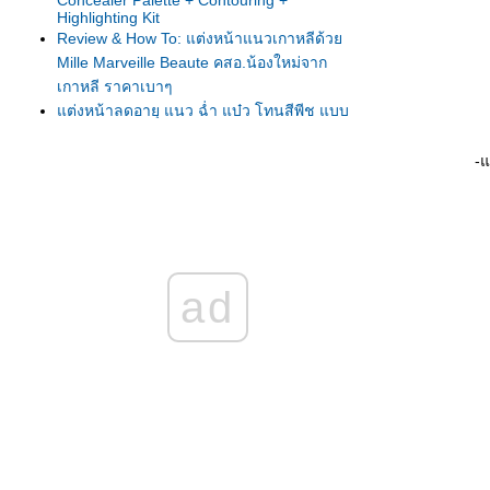
Concealer Palette + Contouring +
Highlighting Kit
Review & How To: แต่งหน้าแนวเกาหลีด้ว
Mille Marveille Beaute คสอ.น้องใหม่จาก
เกาหลี ราคาเบาๆ
ต่งหน้าลดอายุ แนว ฉ่ำ แบ๋ว โทนสีพีช แบบ
นางเอกเกาหลี ด้ว
Sulwhasoo/3CE/Bisous/Clio/Addiction
-แ
How to: แต่งหน้าไปงานแต่ง Outdoor ของถ่าน
ไฟเก่า
ต่งหน้าแบบชมพู่ เดินบนพรมแดง Cannes
2014: How to - Matte Magic Look สวย เฉียบ
สง่า
ad
ต่งหน้าเน้นผิวเปล่งประกายกับLUNASOL
MODELING Beige Skin SPF30 PA++ เบส รอง
พื้น แป้งในตัวเดียว
ผลการทดลองใช้และแต่งหน้าคุมมันด้วย Estee
Lauder Double Wear Stay-in-Place Makeup
SPF10/PA++
How to for 12Plus Colorista : Runway Look
Partyrista แต่งตาสีรุ้ง เปรี้ยว เฉี่ยว เก๋ ไปงาน
ปาร์ตี้