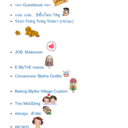
>o< Guestbook >o<
ง่ม..แง่ม... อิชั้นโดน TAg
รังนก รังหนู รังหมู รังหมา (เขรอะ)
JOB..Makeover
E BlyThE mania
Cinnamone' Blythe Outfits
Baking Blythe Village Custom
The WeDDing
หลบมุม...ตัวพ่อ
ทลายกรุ