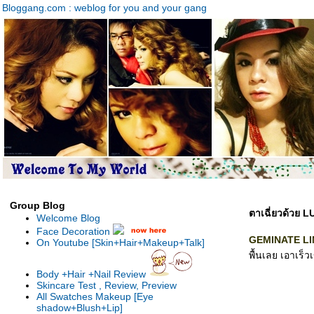
Bloggang.com : weblog for you and your gang
Group Blog
ตาเฉี่ยวด้วย
Welcome Blog
Face Decoration
GEMINATE LINE
On Youtube [Skin+Hair+Makeup+Talk]
พื้นเลย เอาเร็
Body +Hair +Nail Review
Skincare Test , Review, Preview
All Swatches Makeup [Eye
shadow+Blush+Lip]