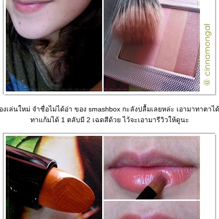
ของเล่นใหม่ จำชื่อไม่ได้อ่า ของ smashbox กะลังปลื้มเลยหล่ะ เอามาทาตาไ
ทาแก้มได้ 1 ตลับมี 2 เฉดสีด้วย ไว้จะเอามารีวิวให้ดูนะ