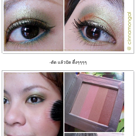
-ดัด แล้วปัด ดึ๋งๆๆๆๆ