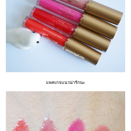
พคเกจแนวน่ารักนะ