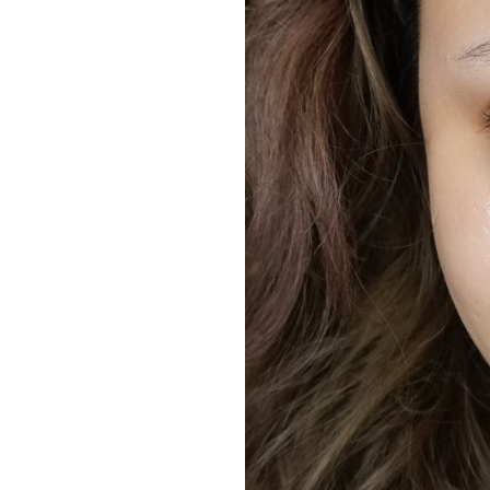
คุมมัน
Base Makeup Review:
ป้ง 3 ชนิด ทั้งผสมรองพื้น
ละแป้งวิ้งอัดแข็ง จาก
Bisous Bisous
UV & Base Test: The
Heritage UV Resistant
Mousse spf 40 PA+++
กันแดดที่เป็นเบสก่อนแต่ง
หน้าได้
Base Makeup Review:
Burberry Fresh Glow +
Sheer Foundation
Compact เบาวิ้งฉ่ำ
Base Makeup Review:
Suqqu Frame Fix lasting
pact foundation สำหรับ
สาวผิวมัน ตัวนี้เป๊ะมาก
Base Makeup Review:
Diorskin Forever flawless
perfection สี 030 รองพื้นที่
ละลายเป็นเนื้อเดียวกับผิว
Base Makeup Review:
Biotherm White D-Tox BB