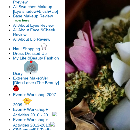
Preview
All Swatches Makeup
[Eye shadow+Blush+Lip]
Base Makeup Review
All About Eyes Review
All About Face &Cheek
Review
All About Lip Review
Haul Shopping
Dress Dressed Up
My Life &Beauty Fashion
Diary
Extreme MakeoVer
[Diet+Laser+The Beauty]
Event+ Workshop 2007-
2009
Event+ Workshop+
Activities 2010 - 2011
Event+ Workshop+
Activities 2012-2013
CiNNamonE KiTchEn