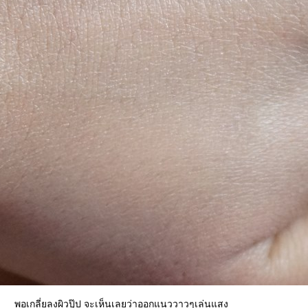
พอเกลี่ยลงผิวปุ๊ป จะเห็นเลยว่าออกแนววาวๆเล่นแสง