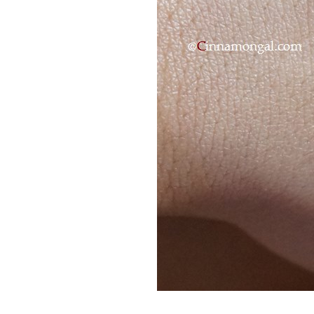
Review ศรีจันทร์
Translucent Powder แป้ง
ฝุ่นควบคุมความมัน ถูกและ
ดีนะ
Base Makeup : Review
Sulwhasoo Snowise
Whitening essence BB
ตรงๆชัดเจนนะ
Base Makeup :NIVEA
sun perfect protect
Instant Whitening Light
texture & Smooth Serum
SPF50PA+++
Review แป้งผสมรองพื้น
Cute Press Evory Perfect
Skin เนียน ปกปิดกลางรอ
สิวและรอยคล้ำใต้ตาได้ดี
CC cream Review: Keep
CC Cream SPF50 PA+++
ลองใช้จนหมดหลอด บอก
เลยว่าชอบและซื้อต่อ
ฺBaseMakeup
RW:Primavista