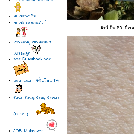
อบเชยพาชิม
อบเชยตะลอนทัวร์
ตัวนี้เป็น BB เนื
เขรอะหมู เขรอะหมา
เขรอะลูก
>o< Guestbook >o<
ง่ม..แง่ม... อิชั้นโดน TAg
รังนก รังหนู รังหมู รังหมา
(เขรอะ)
JOB..Makeover