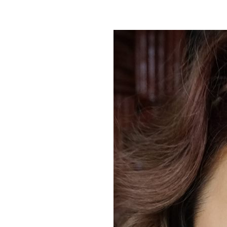
ละChacott HD สุดยอด
เบสที่ได้รางวัลที่ 1 และ2
@2012cosme store ที่
ญี่ปุ่น
Review: Is'SIE MAGIC
BLENDER ฟองน้ำรูปไข่
ช้ลงรองพื้น บีบี บลัสครีม
เนียนและไม่สากผิว
Base Makeup Preview:
Arty professional by BSC
brightrning makeup base
Base Makeup Review:
L'oreal Youth Code Pre-
Essence กับผลของการ
ต่งหน้า
Review เซทแปรงแต่งหน้า
ขนแพะ คุมะโนฟุเดะ
Kumanofude นุ่ม แน่น
ละใช้ดีมาก
BB cream Test : ZA Total
Hydration 12 in1 BB
Cream UV / Natural
บางเบา ปิดกลาง ฉ่ำผิว ไม่