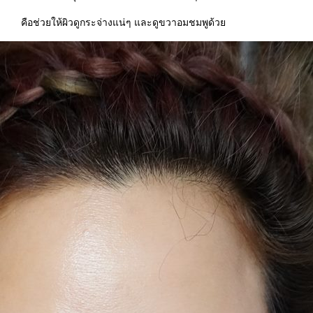
คือช่วยให้ผิวดูกระจ่างแน่ๆ และดูขวาอมชมพูด้ว