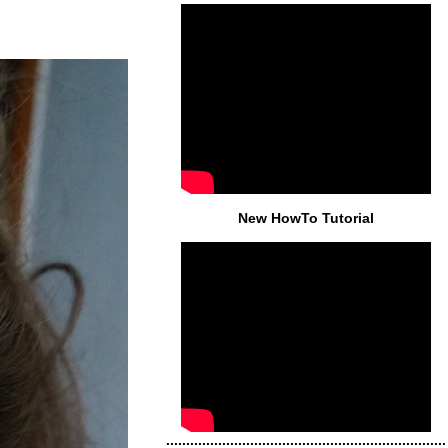
New HowTo Tutorial
......................................................................