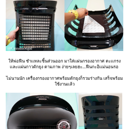
ห้พ่อฟีน ชำเเหละชิ้นส่วนออก มาใส่เเผ่นกรองอากาศ ตะเเกรง
เเละเเผ่นกาวดักยุง ตามภาพ ง่ายๆเลยฮะ...ฟีนกะอิเเม่นอนรอ
ไม่นานนัก เครื่องกรองอากาศพร้อมดักยุงก็รวมร่างกัน เสร็จพร้อม
ช้งานเเล้ว