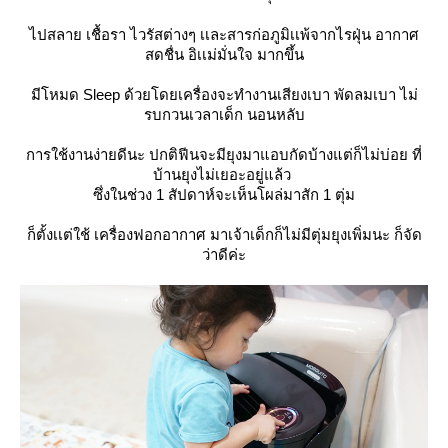
ไปสลาย เชื้อรา ไวรัสต่างๆ เเละสารก่อภูมิเเพ้จากไรฝุ่น อากาศ
สดชื่น อิเเม่มั่นใจ มากขึ้น
มีโหมด Sleep ด้วยโดยเครื่องจะทำงานเสียงเบา พัดลมเบา ไม่
รบกวนเวลาเด็ก นอนหลับ
การใช้งานง่ายดีนะ ปกติฟีนจะมียุงมาแอบกัดบ้างแต่ก็ไม่บ่อย ที่
บ้านยุงไม่เยอะอยู่แล้ว
ซึ่งในช่วง 1 สัปดาห์จะเห็นโผล่มาสัก 1 ตุ่ม
ก็ตั้งเเต่ใช้ เครื่องฟอกอากาศ มาเจ้าเด็กก็ไม่มีตุ่มยุงเพิ่มนะ ก็จัด
ว่าดีค่ะ