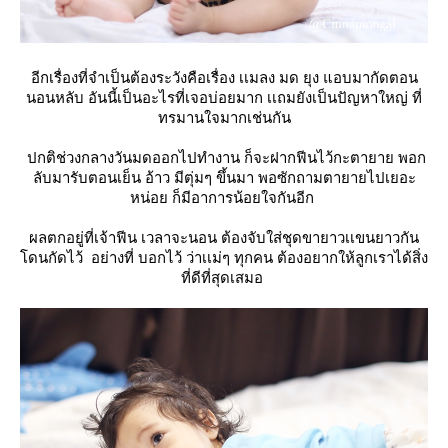
อีกเรื่องที่จำเป็นต้องระวังคือเรื่อง เเมลง มด ยุง แอบมากัดตอน
นอนหลับ อันนี้เป็นอะไรที่เจอบ่อยมาก เเถมยังเป็นปัญหาใหญ่ ที่
ทรมานใจมากเช่นกัน
ปกติช่วงกลางวันมดออกไปทำงาน ก็จะฝากฟีนไว้กะตายาย พอก
ลับมารับตอนเย็น อ้าว มีตุ่มๆ ขึ้นมา พอซักถามตายายไปเยอะ
หน่อย ก็มีอาการน้อยใจกันอีก
ผลตกอยู่ที่เจ้าฟีน เวลาจะนอน ต้องจับใส่ชุดขายาวเเขนยาวกัน
ดนกัดไว้ อย่างที่ บอกไว้ ว่าเเม่ๆ ทุกคน ต้องอยากให้ลูกเราได้สิ่ง
ที่ดีที่สุดเสมอ