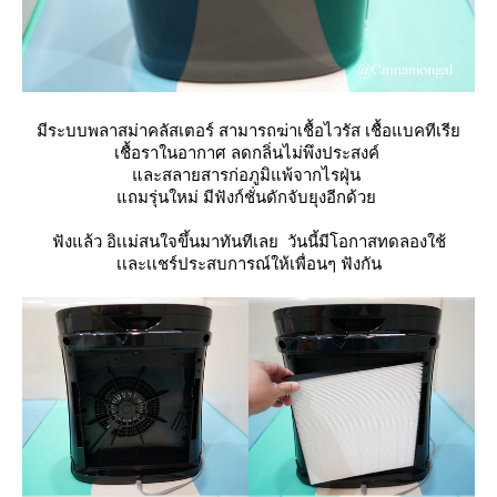
มีระบบพลาสม่าคลัสเตอร์ สามารถฆ่าเชื้อไวรัส เชื้อแบคทีเรี
เชื้อราในอากาศ ลดกลิ่นไม่พึงประสงค์
ละสลายสารก่อภูมิแพ้จากไรฝุ่น
ถมรุ่นใหม่ มีฟังก์ชั่นดักจับยุงอีกด้ว
ฟังแล้ว อิเเม่สนใจขึ้นมาทันทีเลย วันนี้มีโอกาสทดลองใช้
เเละเเชร์ประสบการณ์ให้เพื่อนๆ ฟังกัน