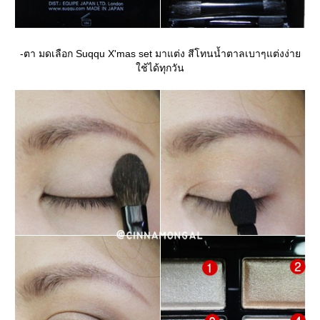
-ตา มดเลือก Suqqu X'mas set มาแต่ง สีโทนน้ำตาลเบาๆแต่งง่า
ช้ได้ทุกวัน