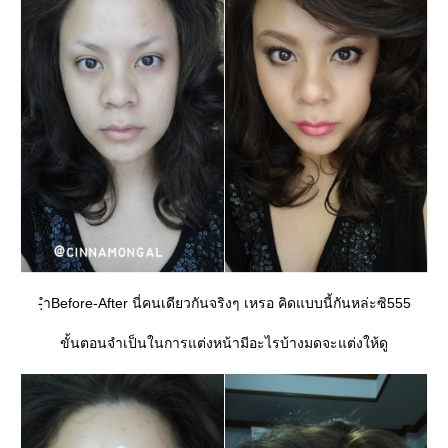
-ฺำBefore-After นี่คนเดียวกันจริงๆ เหรอ คิดแบบนี้กันหล่ะซิ555
ขั้นตอนจำเป็นในการแต่งหน้ามีอะไรบ้างมดจะแต่งให้ดู