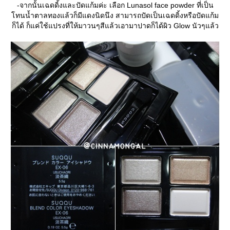
-จากนั้นเฉดดิ้งและปัดแก้มค่ะ เลือก Lunasol face powder ที่เป็น
ทนน้ำตาลทองแล้วก็มีแดงนิดนึง สามารถปัดเป็นเฉดดิ้งหรือปัดแก้ม
ก็ได้ ก็แค่ใช้แปรงที่ให้มาวนๆสีแล้วเอามาปาดก็ได้ผิว Glow นัวๆแล้ว