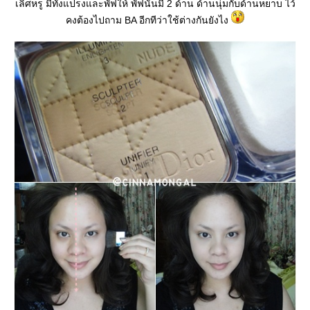
เลิศหรู มีทั้งแปรงและพัฟให้ พัฟนั้นมี 2 ด้าน ด้านนุ่มกับด้านหยาบ ไว้
คงต้องไปถาม BA อีกทีว่าใช้ต่างกันยังไง