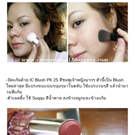
-ปัดแก้มด้วย IC Blush PK 25 สีชมพูเจ้าหญิงมากๆ ตัวนี้เป็น Blush
หม่ล่าสุด มีแปรงขนแน่นๆนุ่มๆมาในตลับ ใช้แปรงวนๆสี แล้วนำมา
วนที่แก้ม
-ตัวเฉดดิ้ง ใช้ Suqqu สีน้ำตาล ลงข้างจมูกและข้างแก้ม