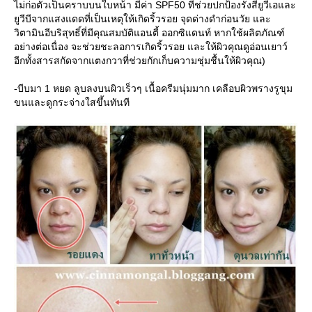
ไม่ก่อตัวเป็นคราบบนใบหน้า มีค่า SPF50 ที่ช่วยปกป้องรังสียูวีเอและ
ูวีบีจากแสงแดดที่เป็นเหตุให้เกิดริ้วรอย จุดด่างดำก่อนวัย และ
วิตามินอีบริสุทธิ์ที่มีคุณสมบัติแอนตี้ ออกซิแดนท์ หากใช้ผลิตภัณฑ์
อย่างต่อเนื่อง จะช่วยชะลอการเกิดริ้วรอย และให้ผิวคุณดูอ่อนเยาว์
อีกทั้งสารสกัดจากแตงกวาที่ช่วยกักเก็บความชุ่มชื้นให้ผิวคุณ)
-บีบมา 1 หยด ลูบลงบนผิวเร็วๆ เนื้อครีมนุ่มมาก เคลือบผิวพรางรูขุม
ขนและดูกระจ่างใสขึ้นทันที