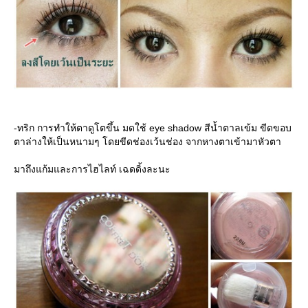
-ทริก การทำให้ตาดูโตขึ้น มดใช้ eye shadow สีน้ำตาลเข้ม ขีดขอบ
ตาล่างให้เป็นหนามๆ โดยขีดช่องเว้นช่อง จากหางตาเข้ามาหัวตา
มาถึงแก้มและการไฮไลท์ เฉดดิ้งละนะ