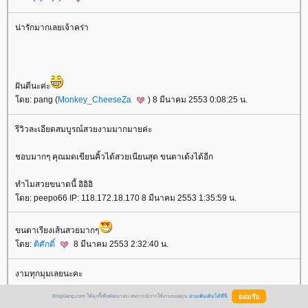
น่ารักมากเลยเจ้าคร่า
ฝันดีนะค่ะ
ดย: pang (
Monkey_CheeseZa
) 8 มีนาคม 2553 0:08:25 น.
รีวิวละเอียดสมบูรณ์สวยงามมากมายค่ะ
ชอบมากๆ คุณมดเขียนคิ้วได้สวยเนียนสุด ขนตาเด้งได้อีก
ทำไมสวยขนาดนี้ อิอิอิ
ดย: peepo66 IP: 118.172.18.170 8 มีนาคม 2553 1:35:59 น.
ขนตาเรียงเส้นสวยมากๆ
ดย:
ติศักดิ์
8 มีนาคม 2553 2:32:40 น.
งามทุกมุมเลยนะคะ
BlogGang.com ใช้คุกกี้เพื่อพัฒนาประสบการณ์การใช้งานของคุณ
อ่านเพิ่มเติมได้ที่นี่
ปล.อยากลองที่เขียนคิ้วอ่ะ