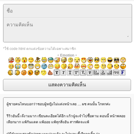
*ใช้ code html ตกแต่งข้อความได้เฉพาะสมาชิก
+
Emotion
+
ผู้ชายคนไหนบอกว่าชอบผู้หญิงไม่แต่งหน้าเลย .... ผช คนนั้น โกหกค่ะ
รีวิวอันนี้ เจ๊งามมาก เขียนละเอียดได้อีก แร้วนู๋จะจำไปซื้อตาม ตอนนี้ หน้าพลอ
เหียกมาก แพ้กันแดด แพ้ออย แพ้ทุกสิ่งอัน สารพัดจะแพ้
นู๋มีคำถามสองข้อง่อยๆ แบบง่วงแร้ว จะไปนอน ขี้เกียจกูเกิ้ล ว่า