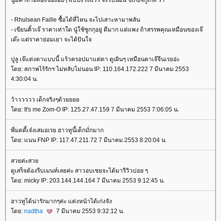
- Rhulsean Faille ซื้อได้ที่ไหน จะไปเสาะหามาพลัน
- เขียนคิ้วเจ๊ ราคาเท่าใด นู๋ใช้ซูกกุอยู่ ดีมาก แต่แพง ถ้าสรรพคุณเหมือนของเจ๊
เด๊ะ แต่ราคาย่อมเยา จะได้ปันใจ
ปูลู เจ๊แต่งตาแบบนี้ แร้วครอปมาแต่ตา ดูเผินๆ เหมือนตาเจ๊จีนเรยอ่ะ
ดย: สภาพไร้รักฯ ไม่หลับไม่นอน IP: 110.164.172.222 7 มีนาคม 2553
4:30:04 น.
ว้าววววว เด็กจริงๆด้ว
ดย: It's me Zom-O IP: 125.27.47.159 7 มีนาคม 2553 7:06:05 น.
พี่มดดี้เจ๋งเสมอเรย ฮาวทูนี้เด็กมั่กมาก
ดย: แนน FNP IP: 117.47.211.72 7 มีนาคม 2553 8:20:04 น.
สวยค่ะสว
ดูเสร็จต้องรีบเมนท์เลยค่ะ สาวอบเชยจะได้มารีวิวบ่อย ๆ
ดย: micky IP: 203.144.144.164 7 มีนาคม 2553 9:12:45 น.
ฮาวทูได้น่ารักมากๆค่ะ แต่งหน้าได้เก่งจัง
ดย:
nadtha
7 มีนาคม 2553 9:32:12 น.