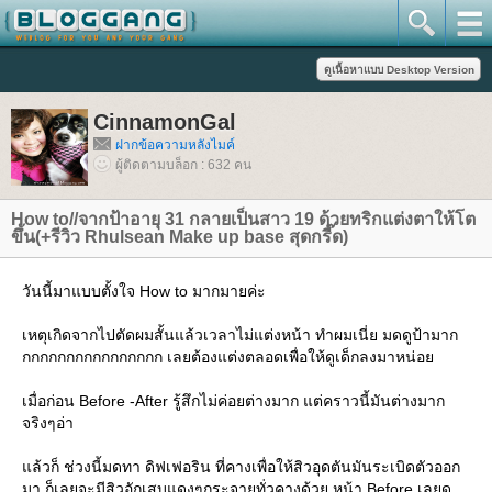
CinnamonGal
ฝากข้อความหลังไมค์
ผู้ติดตามบล็อก : 632 คน
How to//จากป้าอายุ 31 กลายเป็นสาว 19 ด้วยทริกแต่งตาให้โต
ขึ้น(+รีวิว Rhulsean Make up base สุดกรี๊ด)
วันนี้มาแบบตั้งใจ How to มากมายค่ะ
เหตุเกิดจากไปตัดผมสั้นแล้วเวลาไม่แต่งหน้า ทำผมเนี่ย มดดูป้ามาก
กกกกกกกกกกกกกกกก เลยต้องแต่งตลอดเพื่อให้ดูเด็กลงมาหน่อ
เมื่อก่อน Before -After รู้สึกไม่ค่อยต่างมาก แต่คราวนี้มันต่างมาก
จริงๆอ่า
ล้วก็ ช่วงนี้มดทา ดิฟเฟอริน ที่คางเพื่อให้สิวอุดตันมันระเบิดตัวออก
มา ก็เลยจะมีสิวอักเสบแดงๆกระจายทั่วคางด้วย หน้า Before เลยดู