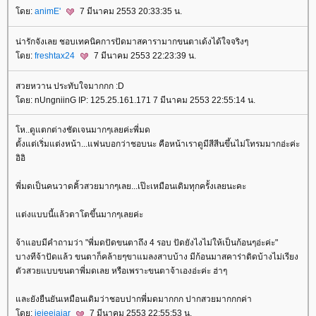
ดย:
animE'
7 มีนาคม 2553 20:33:35 น.
น่ารักจังเลย ชอบเทคนิคการปัดมาสคารามากขนตาเด้งได้ใจจริงๆ
ดย:
freshtax24
7 มีนาคม 2553 22:23:39 น.
สวยหวาน ประทับใจมากกก :D
ดย: nUngniinG IP: 125.25.161.171 7 มีนาคม 2553 22:55:14 น.
ห..ดูแตกต่างชัดเจนมากๆเลยค่ะพี่มด
ตั้งแต่เริ่มแต่งหน้า...แฟนบอกว่าชอบนะ คือหน้าเราดูมีสีสีนขึ้นไม่โทรมมากอ่ะค่ะ
อิอิ
พี่มดเป็นคนวาดคิ้วสวยมากๆเลย...เป๊ะเหมือนเดิมทุกครั้งเลยนะคะ
ต่งแบบนี้แล้วตาโตขึ้นมากๆเลยค่ะ
จ้าแอบมีคำถามว่า "พี่มดปัดขนตาถึง 4 รอบ ปัดยังไงไม่ให้เป็นก้อนๆอ่ะค่ะ"
บางทีจ้าปัดแล้ว ขนตาก็คล้ายๆขาแมลงสาบบ้าง มีก้อนมาสคาร่าติดบ้างไม่เรียง
ตัวสวยแบบขนตาพี่มดเลย หรือเพราะขนตาจ้าเองอ่ะค่ะ ฮ่าๆ
ละยังยืนยันเหมือนเดิมว่าชอบปากพี่มดมากกก ปากสวยมากกกค่า
ดย:
jejeejajar
7 มีนาคม 2553 22:55:53 น.