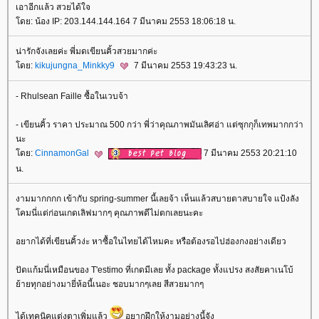
เอาอีกแล้ว สวยได้ใจ
ดย: น้อง IP: 203.144.144.164 7 มีนาคม 2553 18:06:18 น.
น่ารักจังเลยค่ะ พี่มดเขียนคิ้วสวยมากค่ะ
ดย:
kikujungna_Minkky9
7 มีนาคม 2553 19:43:23 น.
- Rhulsean Faille ซื้อในเวบจ้า
- เขียนคิ้ว ราคา ประมาณ 500 กว่า พี่ว่าคุณภาพมันเลิศอ่า แต่ซุกกุก็เทพมากกว่า
นะ
ดย:
CinnamonGal
7 มีนาคม 2553 20:21:10
น.
งามมากกกก เข้ากับ spring-summer นี้เลยจ้า เห็นแล้วสบายตาสบายใจ แป้งลัง
คมนี่แต่ก่อนเกดเลิฟมากๆ คุณภาพดีไม่ตกเลยนะคะ
อยากได้ที่เขียนคิ้วง่ะ หาซื้อในไทยได้ไหมคะ หรือต้องรอไปฮ่องกงอย่างเดียว
ปัดแก้มนี่เหมือนของ T'estimo ที่เกดมีเลย ทั้ง package ทั้งแปรง สงสัยคาเนโบ้
้ายทุกอย่างมายี่ห้อนี้เนอะ ชอบมากๆเลย สีสวยมากๆ
ได้เทคนิคแต่งตาเพิ่มแล้ว
อยากฝึกให้งามอย่างนี้จัง