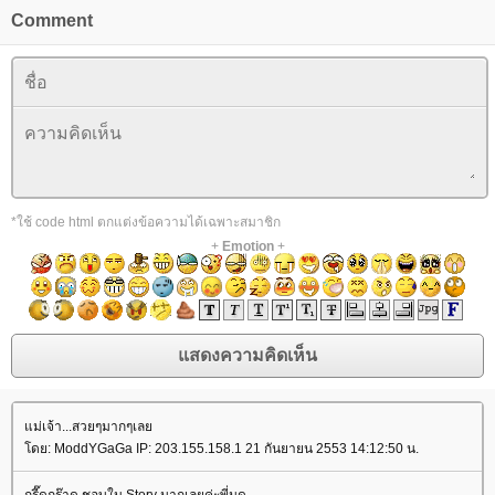
Comment
*ใช้ code html ตกแต่งข้อความได้เฉพาะสมาชิก
+
Emotion
+
ม่เจ้า...สวยๆมากๆเล
ดย: ModdYGaGa IP: 203.155.158.1 21 กันยายน 2553 14:12:50 น.
กรี๊ดกร๊าด ชอบใน Story มากเลยค่ะพี่มด