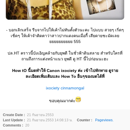
- บอกเลิกเสร็จ รีบจากไปให้เค้าไม่ทันตั้งตัวนะคะ ไปแบบ สวยๆ เริ่ดๆ
เชิ่ดๆ ให้เค้าจำติดตาว่าสาวปากแดงคนเมื่อกี้ เสียดายชะมัดเล
555
ปล.HT คราวนี้บังเอิญคล้ายกับยุพดี ในชั่วฟ้าดินสลาย สำหรับใครที่
ถามถึงการแต่งหน้าแนว ยุพดี ดู HT นี้ไปก่อนนะฮะ
How tO นี้มดทำให้ Canon ixociety ค่ะ เข้าไปทักทาย ดูรา
ละเอียดเพิ่มเติมและ How To อื่นๆของมดได้ที่
ixociety cinnamongal
ขอบคุณมากค่ะ
Create Date :
21 กันยายน 2553
Last Update :
21 กันยายน 2553 14:08:13 น.
Counter :
Pageviews.
Comments :
20