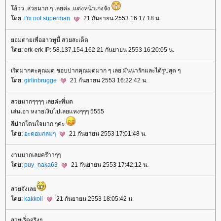
อ้วว..สวยมาก ๆ เลยค่ะ..แต่งหน้าเก่งจัง
ดย:
i'm not superman
21 กันยายน 2553 16:17:18 น.
อมตายเพื่อฮาวทูนี้ สวยสะเด็ด
ดย: erk-erk IP: 58.137.154.162 21 กันยายน 2553 16:20:05 น.
เริ่ดมากคะคุณมด ชอบปากคุณมดมาก ๆ เลย มันน่ารักและได้รูปสุด ๆ
ดย:
girlinbrugge
21 กันยายน 2553 16:22:42 น.
สวยมากๆๆๆๆ เลยค่ะพี่มด
เล่นเอา หงายเงิบไปเลยแหงๆๆๆ 5555
สีปากโดนใจมาก ๆค่ะ
ดย:
อะตอมกลมๆ
21 กันยายน 2553 17:01:48 น.
งามมากเลยคร๊าาๆๆ
ดย:
puy_naka63
21 กันยายน 2553 17:42:12 น.
สวยจังเล
ดย:
kakkoii
21 กันยายน 2553 18:05:42 น.
สวยเริ่ดจริงๆ