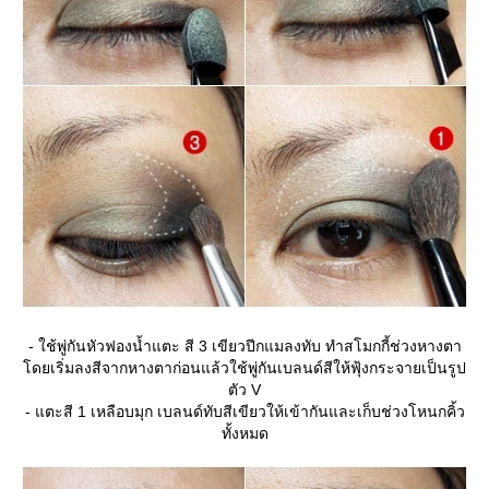
- ใช้พู่กันหัวฟองน้ำแตะ สี 3 เขียวปีกแมลงทับ ทำสโมกกี้ช่วงหางตา
ดยเริ่มลงสีจากหางตาก่อนแล้วใช้พู่กันเบลนด์สีให้ฟุ้งกระจายเป็นรูป
ตัว V
- แตะสี 1 เหลือบมุก เบลนด์ทับสีเขียวให้เข้ากันและเก็บช่วงโหนกคิ้ว
ทั้งหมด