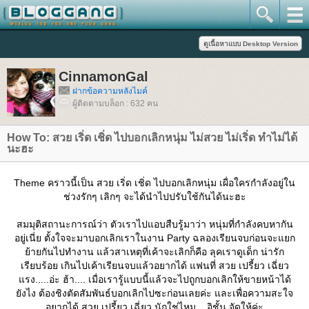
CinnamonGal
ฝากข้อความหลังไมค์
ผู้ติดตามบล็อก : 632 คน
How To: สวย เริ่ด เชิ่ด ไปบอกเลิกหนุ่ม ไม่สวย ไม่เริ่ด ทำไม่ได้
นะฮะ
Theme คราวนี้เป็น สวย เริ่ด เชิ่ด ไปบอกเลิกหนุ่ม เผื่อใครกำลังอยู่ใน
ช่วงรักๆ เลิกๆ จะได้นำไปปรับใช้กันได้นะฮะ
สมมุติสถานะการณ์ว่า ตัวเราไปแอบสืบรู้มาว่า หนุ่มที่กำลังคบหากัน
อยู่เนี่ย ตั้งใจจะมาบอกเลิกเราในงาน Party ฉลองเรียนจบก่อนจะแยก
้ายกันไปทำงาน แล้วสาเหตุที่เค้าจะเลิกก็คือ ลุคเราดูเด็ก น่ารัก
เรียบร้อย เกินไปเค้าเรียนจบแล้วอยากได้ แฟนที่ สวย เปรี้ยว เฉี่ยว
รง.....อ่ะ ฮ้า.... เมื่อเรารู้แบบนี้แล้วจะไปถูกบอกเลิกให้ขายหน้าได้
ังไง ต้องชิงตัดสัมพันธ์บอกเลิกไปซะก่อนเลยค่ะ และเพื่อความสะใจ
อยากได้ สวย เปรี้ยว เฉี่ยว นักใช่ไหม ...อิชั้น จัดให้ค่ะ