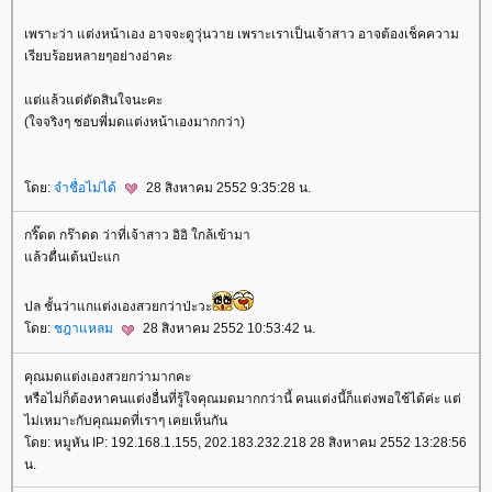
เพราะว่า แต่งหน้าเอง อาจจะดูวุ่นวาย เพราะเราเป็นเจ้าสาว อาจต้องเช็คความ
เรียบร้อยหลายๆอย่างอ่าคะ
ต่แล้วแต่ตัดสินใจนะคะ
(ใจจริงๆ ชอบพี่มดแต่งหน้าเองมากกว่า)
ดย:
จำชื่อไม่ได้
28 สิงหาคม 2552 9:35:28 น.
กริ๊ดด กร๊าดด ว่าที่เจ้าสาว อิอิ ใกล้เข้ามา
ล้วตื่นเต้นป่ะแก
ปล ชั้นว่าแกแต่งเองสวยกว่าป่ะวะ
ดย:
ชฎาแหลม
28 สิงหาคม 2552 10:53:42 น.
คุณมดแต่งเองสวยกว่ามากคะ
หรือไม่ก็ต้องหาคนแต่งอื่นที่รู้ใจคุณมดมากกว่านี้ คนแต่งนี้ก็แต่งพอใช้ได้ค่ะ แต่
ไม่เหมาะกับคุณมดที่เราๆ เคยเห็นกัน
ดย: หมูหัน IP: 192.168.1.155, 202.183.232.218 28 สิงหาคม 2552 13:28:56
น.