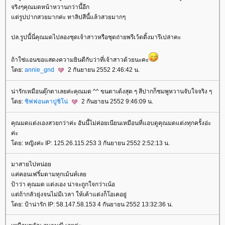
จริงๆคุณมดหน้าหวานกว่านี้อีก
ต่รูปปากสวยมากค่ะ ทาลิปสีนี้แล้วสวยมากๆ
ปล.รูปนี้นี่คุณมดไปลองชุดเจ้าสาวหรือชุดถ่ายพรีเว้ดดิ้งมารึเปล่าคะ
ถ้าใช่แอนขอแสดงความยินดีกับว่าที่เจ้าสาวด้วยนะคะ
ดย:
annie_gnd
2 กันยายน 2552 2:46:42 น.
น่ารักเหมือนตุ๊กตาเลยค่ะคุณมด ^^ ขนตาเด้งสุด ๆ สีปากก็ชมพูหวานจับใจจริง ๆ
ดย:
ชิฟฟอนคาปูชิโน่
2 กันยายน 2552 9:46:09 น.
คุณมดแต่งเองสวยกว่าค่ะ อันนี้ไม่ค่อยเนียนเหมือนที่แอบดูคุณมดแต่งทุกครั้งอ่ะ
ค่ะ
ดย: หญิงค่ะ IP: 125.26.115.253 3 กันยายน 2552 2:52:13 น.
มาสายไปหน่อ
ค่คอนเฟริ์มตามทุกเม้นท์เล
ป้าว่า คุณมด แต่งเอง น่าจะถูกใจกว่าเน้อ
ต่ถ้ากลัวยุ่งจนไม่มีเวลา ให้เค้าแต่งก็โอเคอยู่
ดย: ป้าน่ารัก IP: 58.147.58.153 4 กันยายน 2552 13:32:36 น.