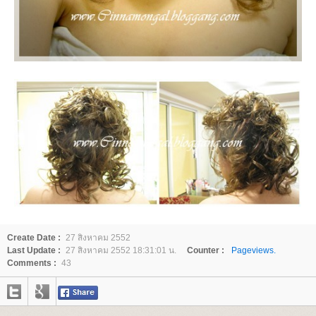
Create Date :
27 สิงหาคม 2552
Last Update :
27 สิงหาคม 2552 18:31:01 น.
Counter :
Pageviews.
Comments :
43