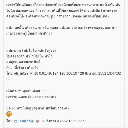
เราว่าให้คนอื่นแต่งก็สวยแปลกตาดีค่ะ เนียนกริ๊บเลย หวานๆ สวย แต่คิ้วเข้มเด่น
ไปนิด ต้องลดหน่อย ถ้างานกลางคืนที่ใช้แสงเยอะๆ ให้ช่างแต่งดีกว่าค่ะเพราะ
ค่อนข้างโบ๊ะ จะติดทนและถ่ายรูปมาสวยกว่าแต่งเอง หน้าจะดร็อปได้ค่ะ
ต่งานหมั้น หรืองานกลางวัน คุณมดแต่งเอง จะสวยกว่า เพราะคุณมดแต่งตา
เก่งกว่า และดูเป็นธรรมชาติกว่า
ต่ทรงผมว่ายังไม่โอเคค่ะ ยังดูยุ่งๆ
ไม่ค่อยลงตัวเท่าไร ไม่เป๊ะเท่าไร
ต่คุณมดสวยมาก ยินดี
กับว่าที่เจ้าสาวด้วยจ้า
ดย: oh_gift99 IP: 10.0.0.149, 124.120.166.107 28 สิงหาคม 2552 13:47:02
น.
เห็นด้วยกับทุกเม้นท์เลย ^_^
เราว่าคุณมดแต่งเองสวยกว่าอ่ะค่ะ
ปล. ผมทรงนี้มันดูยุ่งๆ มากไปหรือเปล่าอ่ะค่ะ
ดย:
@แก่นแก้ว@
28 สิงหาคม 2552 16:53:33 น.