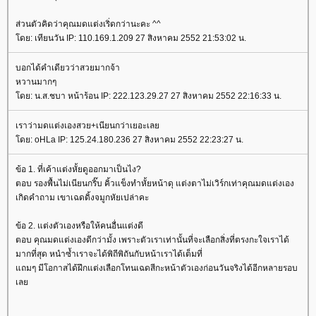
ส่วนตัวคิดว่าคุณมดแต่งเริ่ดกว่านะคะ ^^
ดย: เทียนวัน IP: 110.169.1.209 27 สิงหาคม 2552 21:53:02 น.
บอกได้คำเดียวว่าสวยมากจ้า
หวานมากๆ
ดย: น.ส.ชบา หน้าร้อน IP: 222.123.29.27 27 สิงหาคม 2552 22:16:33 น.
เราว่ามดแต่งเองสวย+เนียนกว่าเยอะเล
ดย: oHLa IP: 125.24.180.236 27 สิงหาคม 2552 22:23:27 น.
ข้อ 1. ที่เค้าแต่งหั้ยดูออกมาเป็นไง?
ตอบ รองพื้นไม่เนียนกริ๊บ คิ้วแข็งทำหั้ยหน้าดุ แต่งตาไม่เวิร์กเท่าคุณมดแต่งเอง
เกิดคำถาม เขาเฉดดิ้งจมูกหัยเปล่าคะ
ข้อ 2. แต่งตัวเองหรือให้คนอื่นแต่งดี
ตอบ คุณมดแต่งเองดีกว่ามั้ง เพราะตัวเราเท่านั้นที่จะเลือกสิ่งที่ตรงกะใจเราได้
มากที่สุด หนำซ้ำเราจะได้พิถีพิถันกับหน้าเราได้เต็มที่
ถมๆ มีโอกาสได้ฝึกแต่งเลือกโทนเฉดสีกะหน้าตัวเองก่อนวันจริงได้อีกหลายรอบ
เล