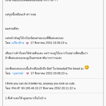
เปรียวชอบแบบที่พี่มดแต่งเองมากกว่าน้าาา
ต่รูปนี้เหมือนเจ้าสาวเล
ผมสวยดีค่ะ
ต่หน้ามันดูโบ๊ะๆไม่เนียนสวยแบบที่พี่มดแต่งเอง
ดย:
เปรียวฝ้า
27 สิงหาคม 2552 19:36:23 น.
เดือนว่าเค้าก็แต่งให้สวยดีนะคะ แต่ว่าจะดูโบ๊ะมากไปอย่างที่คนอื่นว่า
ถ้าพี่มดแต่งเองจะดูเป็นธรรมชาติมากกว่าน่ะค่ะ
ปล.พี่มดแต่งแบบนี้แล้วเดือนนึกถึง Bell ใน beauty&The beast อ่ะ
ดย:
~บุลภรณ์~
27 สิงหาคม 2552 20:08:23 น.
I think you can do it better ka, anyway you look so cute.
ดย: Pim IP: 93.195.46.33 27 สิงหาคม 2552 20:11:22 น.
1.ที่เค้าแต่งให้ ดูออกมาเป็นไงบ้าง