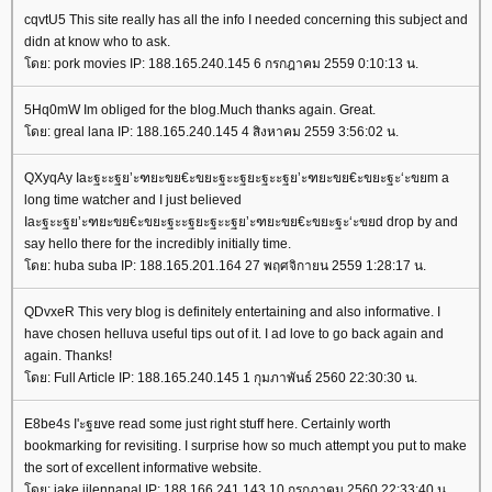
cqvtU5 This site really has all the info I needed concerning this subject and
didn at know who to ask.
ดย: pork movies IP: 188.165.240.145 6 กรกฎาคม 2559 0:10:13 น.
5Hq0mW Im obliged for the blog.Much thanks again. Great.
ดย: greal lana IP: 188.165.240.145 4 สิงหาคม 2559 3:56:02 น.
QXyqAy Iaะฐะะฐย’ะฑยะขย€ะขยะฐะะฐยะฐะะฐย’ะฑยะขย€ะขยะฐะ‘ะขยm a
long time watcher and I just believed
Iaะฐะะฐย’ะฑยะขย€ะขยะฐะะฐยะฐะะฐย’ะฑยะขย€ะขยะฐะ‘ะขยd drop by and
say hello there for the incredibly initially time.
ดย: huba suba IP: 188.165.201.164 27 พฤศจิกายน 2559 1:28:17 น.
QDvxeR This very blog is definitely entertaining and also informative. I
have chosen helluva useful tips out of it. I ad love to go back again and
again. Thanks!
ดย: Full Article IP: 188.165.240.145 1 กุมภาพันธ์ 2560 22:30:30 น.
E8be4s I'ะฐยve read some just right stuff here. Certainly worth
bookmarking for revisiting. I surprise how so much attempt you put to make
the sort of excellent informative website.
ดย: jake jilennanal IP: 188.166.241.143 10 กรกฎาคม 2560 22:33:40 น.