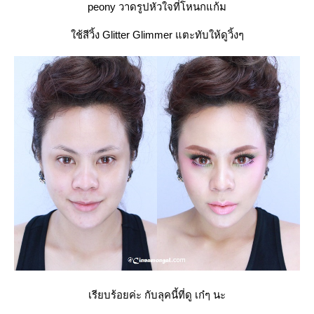
peony วาดรูปหัวใจที่โหนกแก้ม
ช้สีวิ้ง Glitter Glimmer แตะทับให้ดูวิ้งๆ
เรียบร้อยค่ะ กับลุคนี้ที่ดู เก๋ๆ นะ