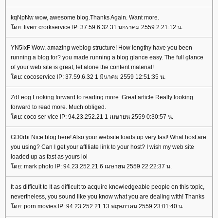
kqNpNw wow, awesome blog.Thanks Again. Want more.
ดย: fiverr crorkservice IP: 37.59.6.32 31 มกราคม 2559 2:21:12 น.
YN5lxF Wow, amazing weblog structure! How lengthy have you been
running a blog for? you made running a blog glance easy. The full glance
of your web site is great, let alone the content material!
ดย: cocoservice IP: 37.59.6.32 1 มีนาคม 2559 12:51:35 น.
ZdLeog Looking forward to reading more. Great article.Really looking
forward to read more. Much obliged.
ดย: coco ser vice IP: 94.23.252.21 1 เมษายน 2559 0:30:57 น.
GD0rbi Nice blog here! Also your website loads up very fast! What host are
you using? Can I get your affiliate link to your host? I wish my web site
loaded up as fast as yours lol
ดย: mark photo IP: 94.23.252.21 6 เมษายน 2559 22:22:37 น.
It as difficult to It as difficult to acquire knowledgeable people on this topic,
nevertheless, you sound like you know what you are dealing with! Thanks
ดย: porn movies IP: 94.23.252.21 13 พฤษภาคม 2559 23:01:40 น.