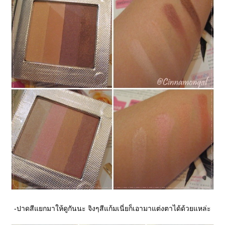
-ปาดสีแยกมาให้ดูกันนะ จิงๆสีแก้มเนี่ยก็เอามาแต่งตาได้ด้วยแหล่ะ