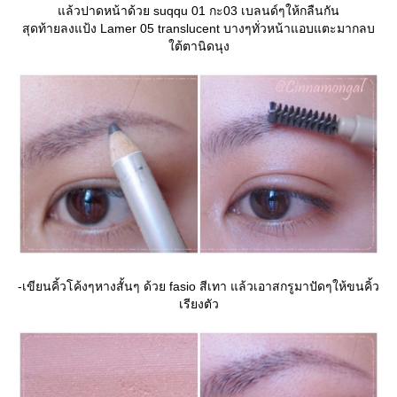
ล้วปาดหน้าด้วย suqqu 01 กะ03 เบลนด์ๆให้กลืนกัน
สุดท้ายลงแป้ง Lamer 05 translucent บางๆทั่วหน้าแอบแตะมากลบ
ต้ตานิดนุง
-เขียนคิ้วโค้งๆหางสั้นๆ ด้วย fasio สีเทา แล้วเอาสกรูมาปัดๆให้ขนคิ้ว
เรียงตัว