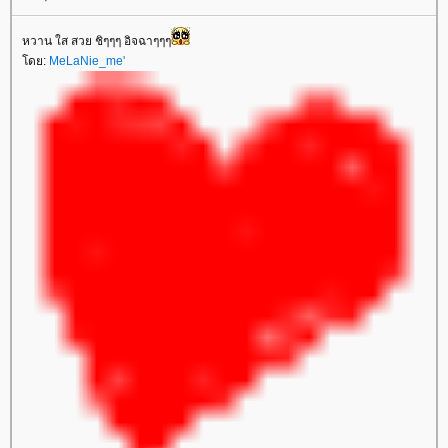
หวาน ใส สวย ชิๆๆๆ อิจฉาๆๆๆ
ดย:
MeLaNie_me'