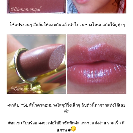
-ใช้แปรงวนๆ สีแก้มให้ผสมกันแล้วนำไปวนช่วงโหนกแก้มให้ดูฟุ้งๆ
-ทาลิป YSL สีน้ำตาลอมม่วงใสๆมีวิ้งเล็กๆ ลิปตัวนี้ทาจากแท่งได้เล
ค่ะ
#อะเช เรียบร้อย คงจะเห่อไปอีกซักพักค่ะ เพราะแต่งง่าย รวดเร็ว สี
สุภาพ #