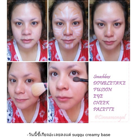
-วันนี้ขี้เกียจอ่ะเลยลงแค่ suqqu creamy base