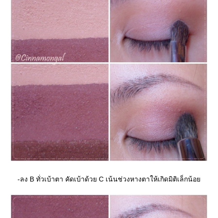
-ลง B ทั่วเบ้าตา คัดเบ้าด้วย C เน้นช่วงหางตาให้เกิดมิติเล็กน้อ