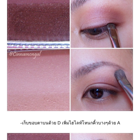
-เก็บขอบตาบนด้วย D เพิ่มไฮไลท์โหนกคิ้วบางๆด้วย A