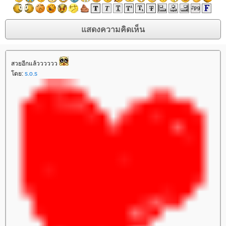
สวยอีกแล้วววววว
ดย:
s.o.s