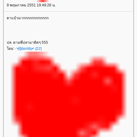
9 พฤษภาคม 2551 19:49:26 น.
ตาแป๋วมากกกกกกกกกกกก
ปล. ตามพี่ปลามาติดๆ 555
ดย:
-‘•[I]dentity•’-[22]