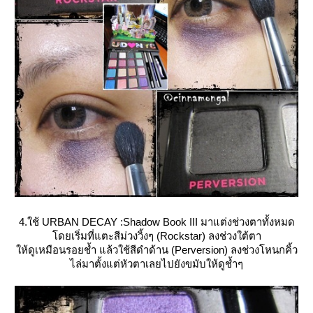
4.ใช้ URBAN DECAY :Shadow Book III มาแต่งช่วงตาทั้งหมด
ดยเริ่มที่แตะสีม่วงวิ้งๆ (Rockstar) ลงช่วงใต้ตา
ห้ดูเหมือนรอยช้ำ แล้วใช้สีดำด้าน (Perversion) ลงช่วงโหนกคิ้ว
ไล่มาตั้งแต่หัวตาเลยไปยังขมับให้ดูช้ำๆ