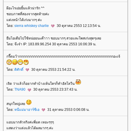
ผีอะไรเอ่ยยิ้มแล้วน่ารัก ^^
ชอบภาพที่สองจากสุดท้ายค่ะ
ต่งหน้าได้เก่งมากๆ ค่ะ
ดย:
sierra whiskey charlie
30 ตุลาคม 2553 12:13:54 น.
ืมไอเดียไปใช้หน่อยนะค๊าาา ชอบมากๆ สวยและโพสเก่งสุดๆเล
ดย: จ๊ะจ๋า IP: 183.89.96.254 30 ตุลาคม 2553 16:06:39 น.
กรี๊ดมว้ากกกกกกกกกกกกกกกกกกกกกกกกกกกกกกกกกกกกกกกกกกกกกกอะเจ้
ดย:
ติศักดิ์
30 ตุลาคม 2553 21:54:22 น.
เจิด ว่าแล้วก็อยากทำบ้างเห้นใครก็ทำฮัลโลวีน
ดย:
TNA90
30 ตุลาคม 2553 23:37:43 น.
สนุกใหญ่เล
ดย:
หนีแม่มาอาร์ซีเอ
31 ตุลาคม 2553 0:06:08 น.
อบมากลัวจริงค่ะพี่มด เหอะๆๆๆ
สดงว่าแต่งแล้วได้ผลมากๆ ค่ะ