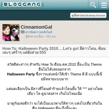
CinnamonGal
ฝากข้อความหลังไมค์
ผู้ติดตามบล็อก : 632 คน
How To: Halloween Party 2010….Let’s go! ผีสาวโดน..ซ้อม
เละๆ เศร้าๆ แต่ยังสวย 555
สวัสดีค่ะสาวๆ สำหรับ How To ดือน ตค.2010 นี้จะเป็น Theme
อื่นไม่ได้เลยนอกจาก
Halloween Party
ซึ่งการแต่งหน้าให้เข้า Theme ผี ผี แบบนี้เนี่
มีหลายแบบมาก
ต่มดเลือกเป็น ผีสาวที่โดนทำร้ายแล้วโดนทิ้ง ให้ *** อย่างโดด
เดี่ยว โห ดูน่าสงสาร เกินไปไหมเนี่
มาดูกันเลยดีกว่า จะได้เป็นแนวทางให้สาวๆ แต่งไปเที่ยวกันใน
คืน Halloween ที่จะถึงนี้นะคะ