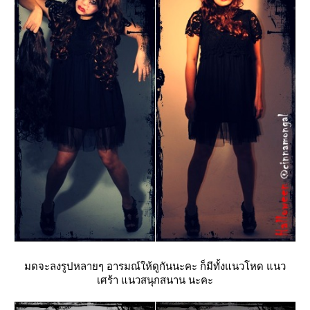
มดจะลงรูปหลายๆ อารมณ์ให้ดูกันนะคะ ก็มีทั้งแนวโหด แนว
เศร้า แนวสนุกสนาน นะคะ