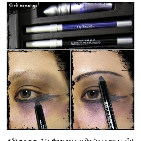
6.ใช้ eye pencil สีดำ เขียนขอบตาล่างเป็นเส้นเลอะๆยาวออกไป