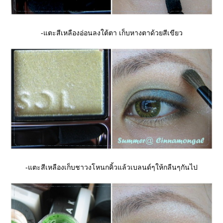
-แตะสีเหลืองอ่อนลงใต้ตา เก็บหางตาด้วยสีเขียว
-แตะสีเหลืองเก็บชาวงโหนกคิ้วแล้วเบลนด์ๆให้กลืนๆกันไป