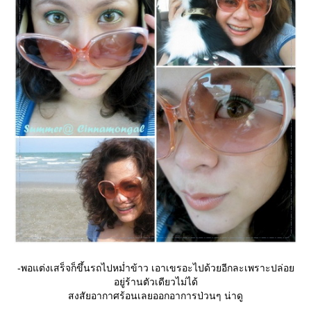
-พอแต่งเสร็จก็ขึ้นรถไปหม่ำข้าว เอาเขรอะไปด้วยอีกละเพราะปล่อ
อยู่ร้านตัวเดียวไม่ได้
สงสัยอากาศร้อนเลยออกอาการป่วนๆ น่าดู