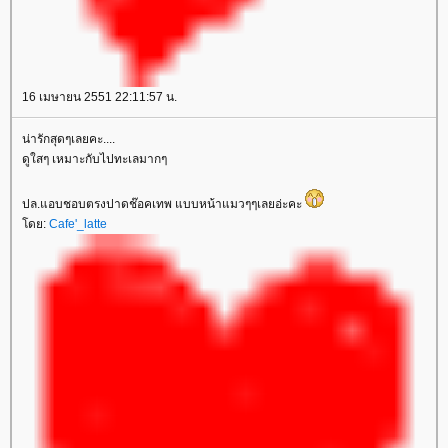
16 เมษายน 2551 22:11:57 น.
น่ารักสุดๆเลยคะ....
ดูใสๆ เหมาะกับไปทะเลมากๆ
ปล.แอบชอบตรงปาดช๊อคเทพ แบบหน้าแมวๆๆเลยอ่ะคะ
ดย:
Cafe'_latte