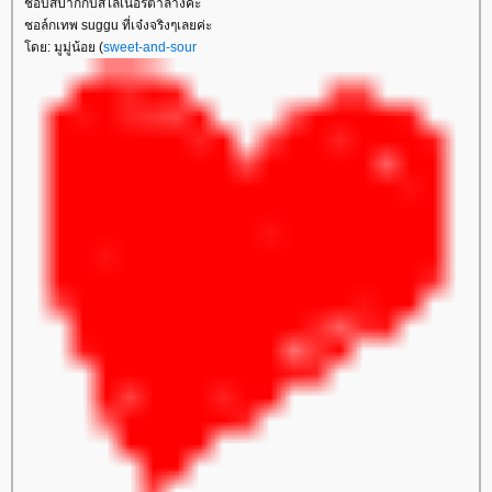
ชอบสีปากกับสีไลเนอร์ตาล่างค่ะ
ชอล์กเทพ suggu ที่เจ๋งจริงๆเลยค่ะ
ดย: มูมู่น้อย (
sweet-and-sour