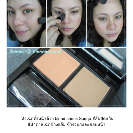
-ทำเฉดดิ้งหน้าด้วย blend cheek Suqqu สีส้มปัดแก้ม
สีน้ำตาลเฉดข้างแก้ม ข้างจมูกและขอบหน้า