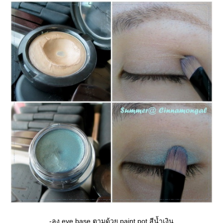
-ลง eye base ตามด้วย paint pot สีน้ำเงิน