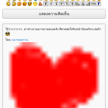
อ้วววววววว.. ตาช่างงามมากมายอ่ะมดจัง สีสวยสดใสรับหน้าร้อนจริงๆ เลยจ้า
ดย:
มวจอมกวน