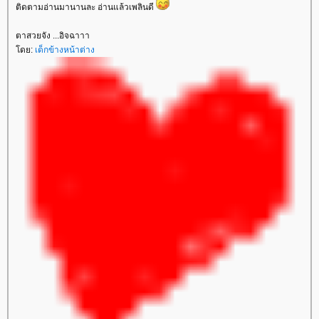
ติดตามอ่านมานานละ อ่านแล้วเพลินดี
ตาสวยจัง ...อิจฉาาา
ดย:
เด็กข้างหน้าต่าง