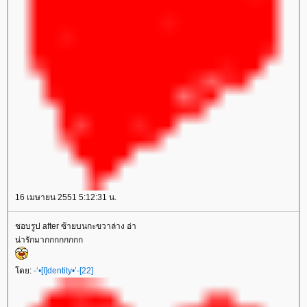
16 เมษายน 2551 5:12:31 น.
ชอบรูป after ซ้ายบนกะขวาล่าง อ่า
น่ารักมากกกกกกกก
ดย:
-‘•[I]dentity•’-[22]