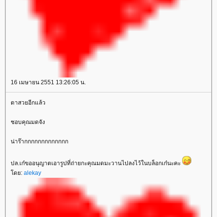
16 เมษายน 2551 13:26:05 น.
ตาสวยอีกแล้ว
ชอบคุณมดจัง
น่าร๊ากกกกกกกกกกกกก
ปล.เก๋ขออนุญาตเอารูปที่ถ่ายกะคุณมดมะวานไปลงไว้ในบล็อกเก๋นะคะ
ดย:
alekay