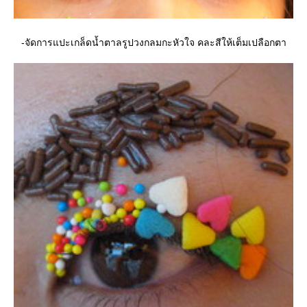
-จัดการแปะเกล็ดน้ำตาลรูปวงกลมกะหัวใจ คละสีให้เต็มเปลือกตา