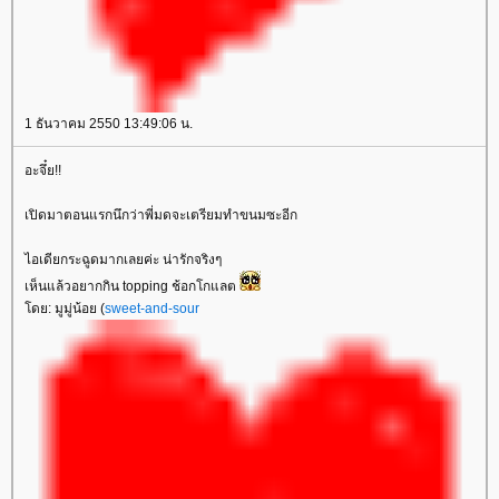
1 ธันวาคม 2550 13:49:06 น.
อะจึ๋ย!!
เปิดมาตอนแรกนึกว่าพี่มดจะเตรียมทำขนมซะอีก
ไอเดียกระฉูดมากเลยค่ะ น่ารักจริงๆ
เห็นแล้วอยากกิน topping ช้อกโกแลต
ดย: มูมู่น้อย (
sweet-and-sour