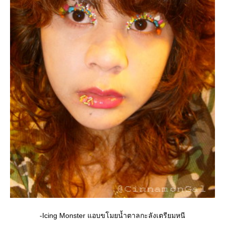
-Icing Monster แอบขโมยน้ำตาลกะลังเตรียมหนี