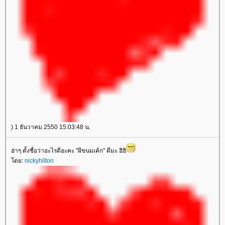
) 1 ธันวาคม 2550 15:03:48 น.
ฮ่าๆ ตั้งชื่อว่าอะไรดีอะคะ "ผีขนมเค้ก" ดีมะ ฮิฮิ
ดย:
nickyhilton