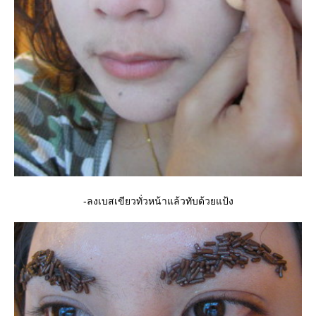
-ลงเบสเขียวทั่วหน้าแล้วทับด้วยแป้ง