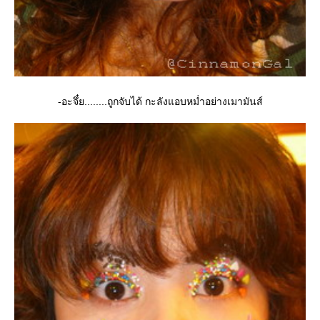
-อะจึ๋ย........ถูกจับได้ กะลังแอบหม่ำอย่างเมามันส์