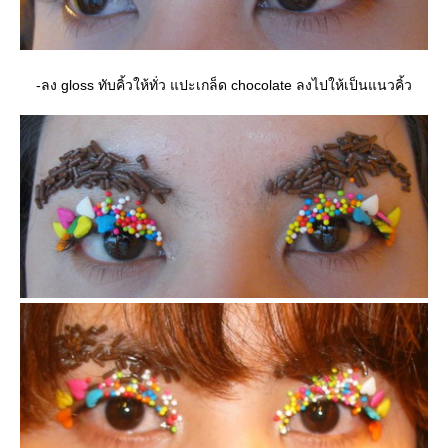
-ลง gloss ทับคิ้วให้ทั่ว แปะเกล็ด chocolate ลงไปให้เป็นแนวคิ้ว