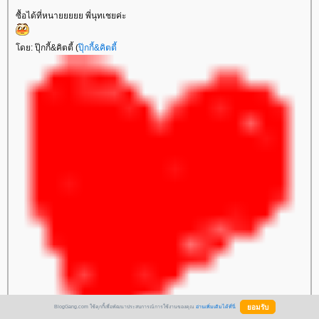
ซื้อได้ที่หนายยยยย พี่นุทเชยค่ะ
ดย: ปุ๊กกี้&คิตตี้ (
ปุ๊กกี้&คิตตี้
BlogGang.com ใช้คุกกี้เพื่อพัฒนาประสบการณ์การใช้งานของคุณ
อ่านเพิ่มเติมได้ที่นี่