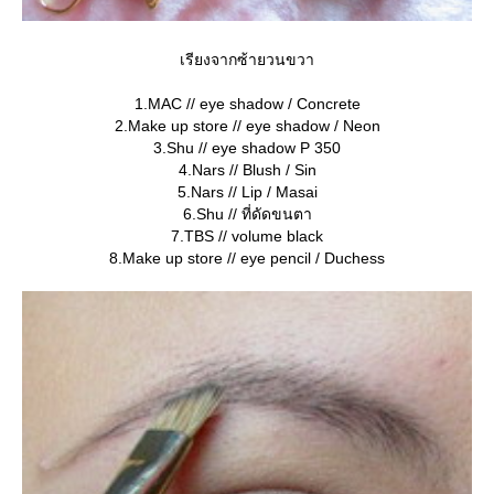
เรียงจากซ้ายวนขวา
1.MAC // eye shadow / Concrete
2.Make up store // eye shadow / Neon
3.Shu // eye shadow P 350
4.Nars // Blush / Sin
5.Nars // Lip / Masai
6.Shu // ที่ดัดขนตา
7.TBS // volume black
8.Make up store // eye pencil / Duchess