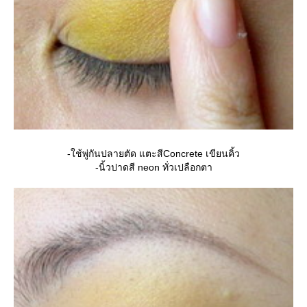
-ใช้พู่กันปลายตัด แตะสีConcrete เขียนคิ้ว
-นิ้วปาดสี neon ทั่วเปลือกตา