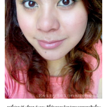
-รูปนี้ปาด 05 เดี่ยวๆ Suqqu สีนี้มันหวานจิงๆอ่าขนาดทาตาสีนนี้นะ