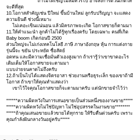
ถ้าไม่ได้เชิญไม่สมควรไป อาจส่งการ์ดวันเกิดให้
จะดีที่สุด
10.โอกาสสำคัญเช่น ปีใหม่ ขึ้นบ้านใหม่ ลูกรับปริญญา จะแสดง
ความยินดี ช่วงนี้เหมาะ
ไม่เคอะเขินแน่นอน แล้วมิครภาพจะเกิด โอกาสขายก็ตามมา
11.ให้คำแนะนำ ลูกค้าไม่ได้รู้ทุกเรื่องครับ โดยเฉพาะ คนที่เกิด
Baby boom เกิดก่อนปี 2500
ส่วนใหญ่จะไม่เก่งเทคโนโลยี ภาษี ภาษาอังกฤษ หุ้น การแต่งกา
รุ่นนี้จะ ขยัน ประหยัด ซื่อสัตย์
อดทน และมีความเชื่อมั่นตัวเองสูงมาก ถ้าเรารู้ว่าเขาขาดอะไร
เติมเต็มให้โอกาสขายจะตามมา
บบง่ายจนคาดไม่ถึงครับ
12.ถ้าเป็นไปได้แสดงจิตรอาสา ช่วยงานหรือธุระเล็ก ของเขาถ้ามี
อกาส ถ้าเขาให้คุณทำแสดงว่า
เขาไว้ใจคุณโอกาสขายก็จะตามมาครับ แต่นักขายจำไว้ว่า
******ความผิดหวังในการเสนอขายเป็นส่วนหนึ่งของงานขาย*****
*****ความผิดหวังไม่ใช่ปัญหา ไม่ใช่อุปสรรคในงานขาย********
*****ถ้าคุณเสนอขายแล้วขายได้ทุกราย ให้รีบตื่นด่วนครับ เพราะ
คุณกำลังฝันกลางวันอยู่ครับ*****