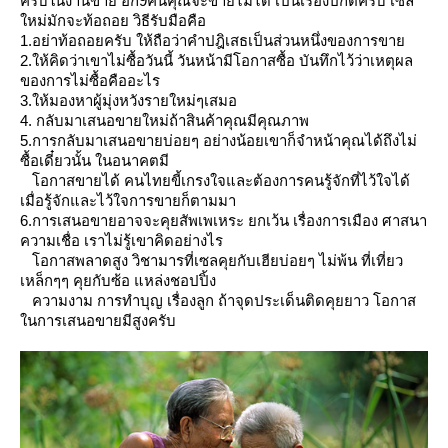
ครับในงานขาย อีก9คนคุณจะขายไม่ได้ เป็นเรื่องปกติครับ เซล
หม่มักจะท้อถอย วิธีรับมือคือ
1.อย่าท้อถอยครับ ให้ถือว่าคำปฎิเสธเป็นส่วนหนึ่งของการขา
2.ให้คิดว่าเขาไม่ซื้อวันนี้ วันหน้ามีโอกาสซื้อ บันทึกไว้ว่าเหตุผล
ของการไม่ซื้อคืออะไร
3.ให้มองหาผู้มุ่งหวังรายใหม่ๆเสมอ
4. กลับมาเสนอขายใหม่ถ้าสินค้าคุณมีคุณภาพ
5.การกลับมาเสนอขายบ่อยๆ อย่างน้อยเขาก็จำหน้าคุณได้ถึงไม่
ซื้อเดี๋ยวนั้น ในอนาคตมี
อกาสขายได้ คนไทยขี้เกรงใจและต้องการคนรู้จักที่ไว้ใจได้
เมื่อรู้จักและไว้ใจการขายก็ตามมา
6.การเสนอขายอาจจะคุยสัพเพเหระ ยกเว้น เรื่องการเมือง ศาสนา
ความเชื่อ เราไม่รู้เขาคิดอย่างไร
อกาสพลาดสูง วิชามารที่เซลคุยกับเฮียบ่อยๆ ไม่พ้น ที่เที่ยว
เหล็กๆๆ คุยกับซ้อ แหล่งชอปปิ้ง
ความงาม การทำบุญ เรื่องลูก ถ้าจุดประเด็นติดคุยยาว โอกาส
นการเสนอขายมีสูงครับ