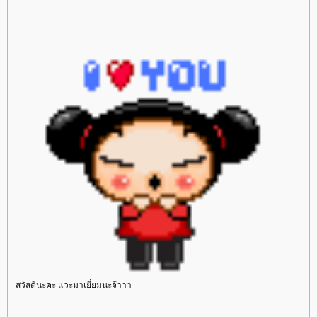
สวัสดีนะคะ แวะมาเยี่ยมนะจ้าาา
sinota
ซิโนต้า
Ulthera
สลายไขมัน
เซลลูไลท์
ฝ้า กระ
Derma Light
เลเซอร์กำจัดขน
กำจัดขนถาวร
รูขุมขนกว้าง