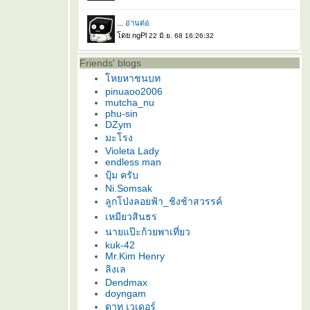
Friends' blogs
หยหาชนบท
pinuaoo2006
mutcha_nu
phu-sin
DZym
มะโรง
Violeta Lady
endless man
ปุ้ม ครับ
Ni.Somsak
ลูกโป่งลอยฟ้า_ชิงช้าสวรรค์
เหมียวสินธร
นายแป๊ะก้วยพาเที่ยว
kuk-42
Mr.Kim Henry
ลิงเล
Dendmax
doyngam
ดาท เวเดอร์