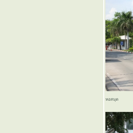
หอสมุด