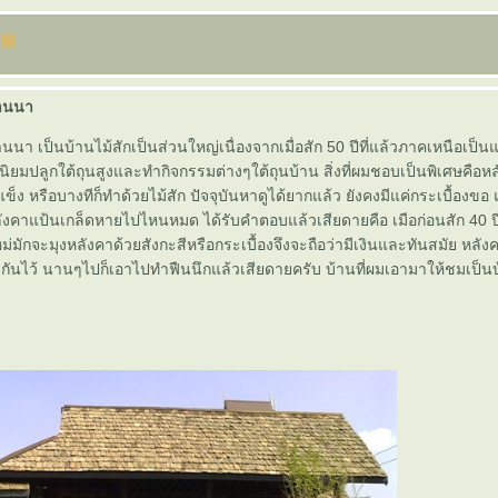
านนา
า เป็นบ้านไม้สักเป็นส่วนใหญ่เนื่องจากเมื่อสัก 50 ปีที่แล้วภาคเหนือเป็นแห
ยมปลูกใต้ถุนสูงและทำกิจกรรมต่างๆใต้ถุนบ้าน สิ่งที่ผมชอบเป็นพิเศษคือห
้อแข็ง หรือบางทีก็ทำด้วยไม้สัก ปัจจุบันหาดูได้ยากแล้ว ยังคงมีแค่กระเบื้อ
งคาแป้นเกล็ดหายไปไหนหมด ได้รับคำตอบแล้วเสียดายคือ เมือก่อนสัก 40 ปีที่แ
ม่มักจะมุงหลังคาด้วยสังกะสีหรือกระเบื้องจึงจะถือว่ามีเงินและทันสมัย หลัง
ันไว้ นานๆไปก็เอาไปทำฟืนนึกแล้วเสียดายครับ บ้านที่ผมเอามาให้ชมเป็นบ