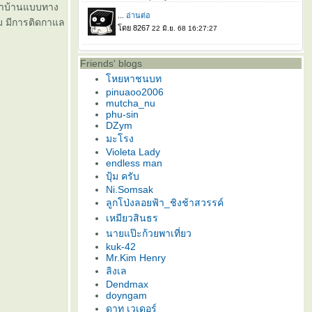
ว่าบ้านแบบทาง
ม มีการติดกาแล
Friends' blogs
หยหาชนบท
pinuaoo2006
mutcha_nu
phu-sin
DZym
มะโรง
Violeta Lady
endless man
ปุ้ม ครับ
Ni.Somsak
ลูกโป่งลอยฟ้า_ชิงช้าสวรรค์
เหมียวสินธร
นายแป๊ะก้วยพาเที่ยว
kuk-42
Mr.Kim Henry
ลิงเล
Dendmax
doyngam
ดาท เวเดอร์