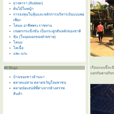
างพารา (Rubber)
ต้นไม้ใบหญ้า
การลงทุนในหุ้นและหลักการบริหารเงินแบบพอ
เพียง
คนม อาชีพพระราชทาน
เกษตรกรแข็งขัน เป็นกระดูกสันหลังของชาติ
หุ้น (ในมุมมองของฝ่ายขาย)
คนม
คเนื้อ
พะ-แกะ
เรือนแบบนี้จะม
All Blogs
กกันตามกิจกรร
บ้านของชาวล้านนา
ตลาดแม่สาย ตลาดขวัญใจมหาชน
ตลาดนัดเสน่ห์ที่่ต่างจากห้างสรรพ
สินค้า