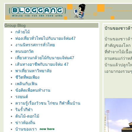
Group Blog
บ้านของชาวล้
กล้วยไม้
ท่องเที่ยวทั่วไทยไปกับนายแจ้ห่ม47
บ้านของชาวล้านน
งานนิทรรศการทั่วไท
สำคัญของโลก นิ
คนนอกวัด
ที่ทำจากไม้เนื
เที่ยวสวนกล้วยไม้กับนายแจ้ห่ม47
ถามคนแก่ว่าหลั
เส้นทางอาชีพกับนายแจ้ห่ม 47
บ้านแล้วปลูกให
พาเที่ยวมหาวิทยาลั
เอามากองรวมๆก
ชีวิตที่พอเพียง
เพลินกับเฟิน
ข้อคิดเพื่อคนทำงาน
รถยนต์
ความรู้เรื่องวัวชน ไก่ชน กีฬาพื้นบ้าน
ริมรั้วกีฬา
ต้นไม้-ดอกไม้
ข่าวท้องถิ่น
บ้านของเรา