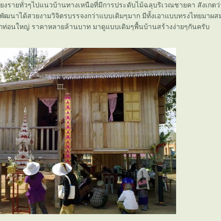
ยงรายทั่วๆไปแนวบ้านทางเหนือที่มีการประดับไม้ฉลุบริเวณชายคา สังเกต
ได้พัฒนาได้สวยงามวิจิตรบรรจงกว่าแบบเดิมๆมาก มีทั้งเอาแบบทรงไทยมาผส
ักท่อนใหญ่ ราคาหลายล้านบาท มาดูแบบเดิมๆพื้นบ้านสร้างง่ายๆกันครับ