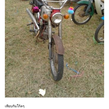
เทียบกันใก้ลๆ