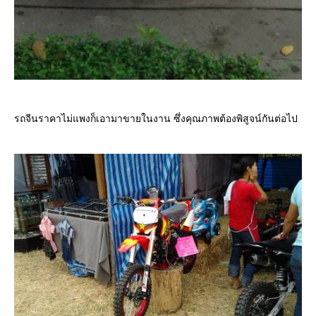
รถจีนราคาไม่แพงก็เอามาขายในงาน ซึ่งคุณภาพต้องพิสูจน์กันต่อไป