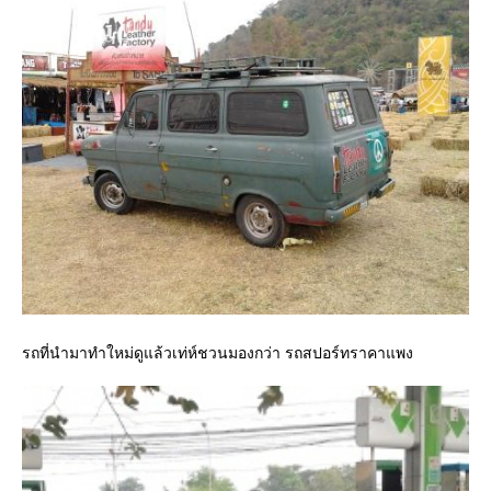
รถที่นำมาทำใหม่ดูแล้วเท่ห์ชวนมองกว่า รถสปอร์ทราคาแพง