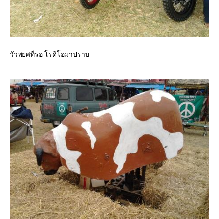
วัวพยศที่รอ โรดิโอมาปราบ