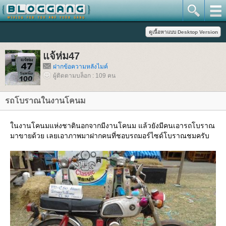
จ้ห่ม47
ฝากข้อความหลังไมค์
ผู้ติดตามบล็อก : 109 คน
รถโบราณในงานโคนม
นงานโคนมแห่งชาตินอกจากมีงานโคนม แล้วยังมีคนเอารถโบราณ
มาขายด้วย เลยเอาภาพมาฝากคนที่ชอบรถมอร์ไซด์โบราณชมครับ