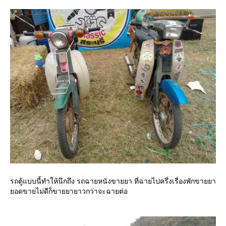
รถตู้แบบนี้ทำให้นึกถึง รถฉายหนังขายยา ที่ฉายไปครึ่งเรื่องพักขายยา
อดขายไม่ดีก็ขายยายาวกว่าจะฉายต่อ