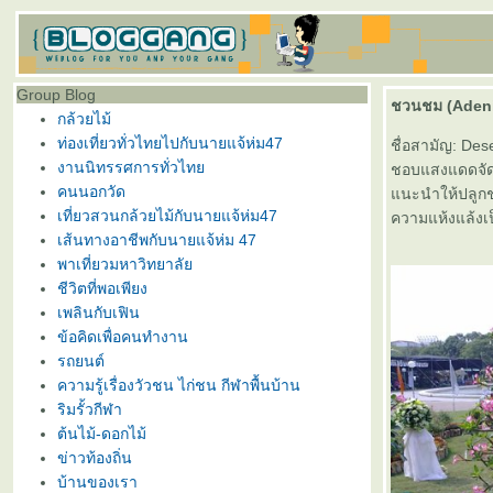
Group Blog
ชวนชม (Adeni
กล้วยไม้
ท่องเที่ยวทั่วไทยไปกับนายแจ้ห่ม47
ชื่อสามัญ: Des
งานนิทรรศการทั่วไท
ชอบแสงแดดจัด พ
คนนอกวัด
นะนำให้ปลูกชว
เที่ยวสวนกล้วยไม้กับนายแจ้ห่ม47
ความแห้งแล้งเ
เส้นทางอาชีพกับนายแจ้ห่ม 47
พาเที่ยวมหาวิทยาลั
ชีวิตที่พอเพียง
เพลินกับเฟิน
ข้อคิดเพื่อคนทำงาน
รถยนต์
ความรู้เรื่องวัวชน ไก่ชน กีฬาพื้นบ้าน
ริมรั้วกีฬา
ต้นไม้-ดอกไม้
ข่าวท้องถิ่น
บ้านของเรา