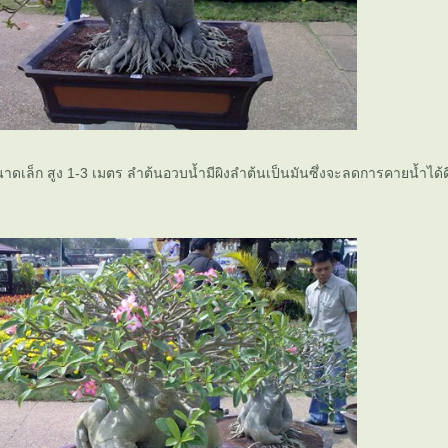
นาดเล็ก สูง 1-3 เมตร ลำต้นอวบน้ำมีผิงลำต้นเป็นมันซึ่งจะลดการคายน้ำได้