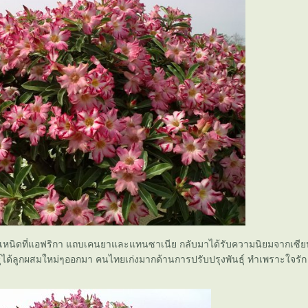
นกำเหนิดที่แอฟริกา แถบเคนยาและแทนซาเนีย กลับมาได้รับความนิยมจากเซีย
ุ์ได้ลูกผสมใหม่ๆออกมา คนไทยเก่งมากด้านการปรับปรุงพันธุ์ ทำเพราะใจรัก