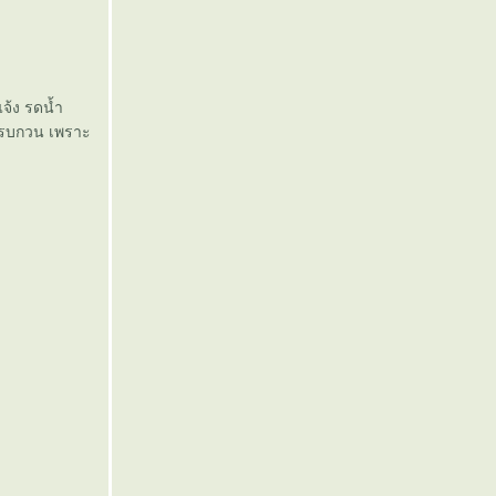
แจ้ง รดน้ำ
ยมีรบกวน เพราะ