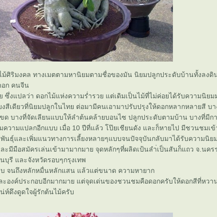
ไม้ศิริมงคล ทางเมตตามหานิยมตามชื่อของมัน นิยมปลูกประดับบ้านทั้งลงด
อก คนจีน
ยฮวย ซึ่งแปลว่า ดอกไม้แห่งความร่ำรวย แต่เดิมเป็นไม้ที่ไม่ค่อยได้รับความนิ
ียงสีเดียวที่นิยมปลูกในไทย ต่อมามีคนเอามาปรับปรุงให้ดอกหลากหลายสี บาง
โขด บางที่จัดเลียนแบบให้ลำต้นคล้ายบอนไซ ปลูกประดับตามบ้าน บางที่มีก
มความแปลกอีกแบบ เมื่อ 10 ปีที่แล้ว โป๊ยเชียนดัง และก็หายไป มีชวนชมเข้า
รุงพันธุ์และเพิ่มแนวทางการเลี้ยงหลายๆแบบจนปัจจุบันกลับมาได้รับความนิยมอ
ละมีมือสมัครเล่นเข้ามามากมาย จุดหลักๆที่ผลิดเป้นลำ่เป็นสันก็แถว จ.นค
ุรี และจังหวัดรอบๆกรุงเทพ
บ จนถึงหลักหมื่นหลักแสน แล้วแต่ขนาด ความหายาก
ละองค์ประกอบอีกมากมาย แต่จุดเด่นของชวนชมคือดอกครับให้ดอกสีที่หวา
ห์ดึงดูดใจผู้รักต้นไม้ครับ