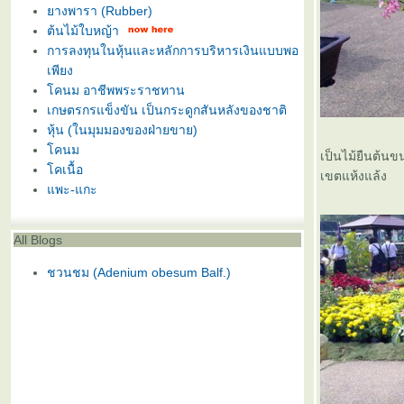
างพารา (Rubber)
ต้นไม้ใบหญ้า
การลงทุนในหุ้นและหลักการบริหารเงินแบบพอ
เพียง
คนม อาชีพพระราชทาน
เกษตรกรแข็งขัน เป็นกระดูกสันหลังของชาติ
หุ้น (ในมุมมองของฝ่ายขาย)
คนม
เป็นไม้ยืนต้นข
คเนื้อ
เขตแห้งแล้ง
พะ-แกะ
All Blogs
ชวนชม (Adenium obesum Balf.)