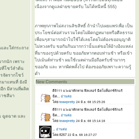
เนื่องจากดูแลฝ่ายขายครับ ไม่ได้หนีหนี้ 555)
ภาพทุกภาพไม่สงวนลิขสิทธิ์ ถ้านำไปเผยแพร่เพื่อ เป็น
ประโยชน์ต่อส่วนรวมโดยไม่ผิดกฏหมายหรือศีลธรรม
เพื่อนๆสามารถนำไปใช้ได้เลยโดยไม่ต้องขออนุญาติ
ไม่หวงครับ ขอกันกินมากกว่านั้นแต่ขอให้อ้างอิงแหล่ง
ินและใส่กระถาง
ที่มาของรูปด้วยครับ ขออภัยหากตอบท่านช้า หรือเข้า
ไปเม้นต์ท่านช้า ผมใช้เนตผ่านมือถือครับช้ามากๆ
ยมมากนัก เพราะ
ขออภัย และ หากผิดพลั้งไป ต้องขออภัยเพราะความรู้
ที่โชว์ลำต้น
ต่ำ
ารจัดรากโชว์
New Comments
มาแทนที่ ยังมี
ีก มีสวนที่ผลิต
รราชสีมา
น ฉูดฉาด และ