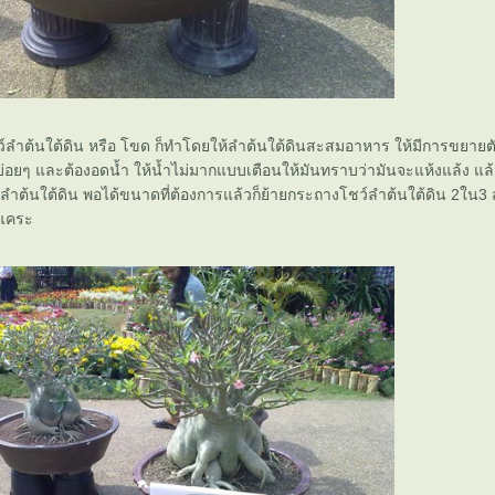
ชว์ลำต้นใต้ดิน หรือ โขด ก็ทำโดยให้ลำต้นใต้ดินสะสมอาหาร ให้มีการขยาย
่อยๆ และต้องอดน้ำ ให้น้ำไม่มากแบบเตือนให้มันทราบว่ามันจะแห้งแล้ง แล้ว
ต้นใต้ดิน พอได้ขนาดที่ต้องการแล้วก็ย้ายกระถางโชว์ลำต้นใต้ดิน 2ใน3
้แคระ