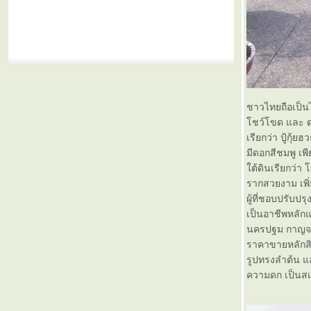
ชาวไทยถือเป็น
ชว์โขด และ ด
เรียกว่า ปู้กุ้
มีดอกสีชมพู เพ
ต้ดินเรียกว่า 
รากสวยงาม เพิ่
ผู้ที่ชอบปรับป
เป็นอาชีพหลักแ
นครปฐม กาญจนบ
ราคาขายหลักสิ
รูปทรงลำต้น แ
ความดก เป็นสเน่