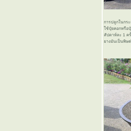
การปลูกในกระถ
ช้ปุ๋ยคอกหรือป
สัปดาห์ละ 1 ครั
างมันเป็นพิษต