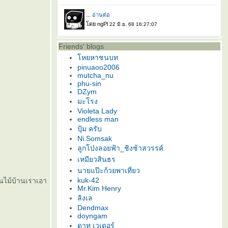
Friends' blogs
หยหาชนบท
pinuaoo2006
mutcha_nu
phu-sin
DZym
มะโรง
Violeta Lady
endless man
ปุ้ม ครับ
Ni.Somsak
ลูกโป่งลอยฟ้า_ชิงช้าสวรรค์
เหมียวสินธร
นายแป๊ะก้วยพาเที่ยว
kuk-42
นไม้บ้านเราเอา
Mr.Kim Henry
ลิงเล
Dendmax
doyngam
ดาท เวเดอร์