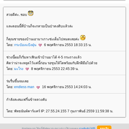
สวยดีค่ะ..ชอบ
ละตอนนี้ที่บ้านก็จะกลายเป็นป่าดงดิบแล้วล่ะ
ก็คุณชายของบ้านเอามาเกาะซ่ะเต็มไปหมดเลยค่ะ
ดย:
กระป๋องแป้งฝุ่น
6 พฤศจิกายน 2553 18:33:15 น.
ช่วงนี้ผมก็เริ่มหาเฟินเข้าบ้านมาได้ 4-5 กระถางแล้ว
คิดว่าน่าจะหยุดไว้แค่นี้ก่อน รอขุนให้โตพร้อมกับฝึกฝีมือไปด้ว
ดย:
มะโรง
8 พฤศจิกายน 2553 22:45:39 น.
ร่มรื่นขึ้นจมเล
ดย:
endless man
16 พฤศจิกายน 2553 14:24:03 น.
กำลังสะสมเฟริ์นข้าหลวงคับ
ดย: พัทธนันท์คาร์แคร์ IP: 27.55.24.155 7 กุมภาพันธ์ 2559 11:59:38 น.
BlogGang.com ใช้คุกกี้เพื่อพัฒนาประสบการณ์การใช้งานของคุณ
อ่านเพิ่มเติมได้ที่นี่