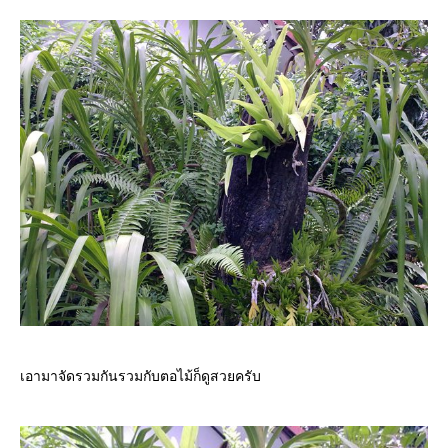
เอามาจัดรวมกันรวมกับตอไม้ก็ดูสวยครับ