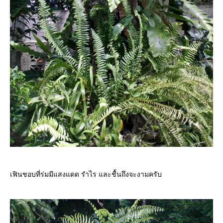
เฟินชอบที่ร่มมีแสงแดด รำไร และชื้นถึงจะงามครับ