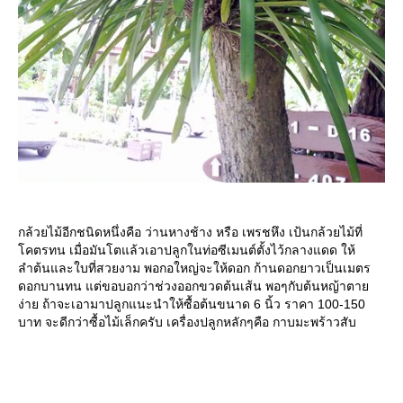
กล้วยไม้อีกชนิดหนึ่งคือ ว่านหางช้าง หรือ เพรชหึง เป้นกล้วยไม้ที่
คตรทน เมื่อมันโตแล้วเอาปลูกในท่อซีเมนต์ตั้งไว้กลางแดด ให้
ลำต้นและใบที่สวยงาม พอกอใหญ่จะให้ดอก ก้านดอกยาวเป็นเมตร
ดอกบานทน แต่ขอบอกว่าช่วงออกขวดต้นเส้น พอๆกับต้นหญ้าตา
ง่าย ถ้าจะเอามาปลูกแนะนำให้ซื้อต้นขนาด 6 นิ้ว ราคา 100-150
บาท จะดีกว่าซื้อไม้เล็กครับ เครื่องปลูกหลักๆคือ กาบมะพร้าวสับ