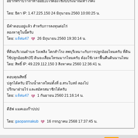
อยากทราบว่าถ้าทำอ้อย10ไร่ต้องใช้งบประมาณเท่าไรค่ะ
ดย: ธิดา IP: 1.47.225.150 24 มิถุนายน 2560 10:00:25 น.
มีคำตอบอยู่แล้ว สำหรับการลงทุนต่อไร่
ลองหาดูในนี้ครับ
ดย:
จ้ห่ม47
26 มิถุนายน 2560 19:30:14 น.
ที่ดินบริเวณตำบล วังเพลิง โคกสำโรง ลพบุรีเหมาะกับการปลูกอ้อยไหมครับ ที่ดิน
ช้ปลูกอ้อยสัก3ปี ดินจะเสื่อมโทรมมากไหมครับ ต้องใช้เวลาฟื้นคืนดินนานไหม
ดย: สิทธิ์ IP: 49.229.112.150 3 สิงหาคม 2560 12:36:41 น.
ตอบคุณสิทธิ์
ปลูกได้ครับ มีโรงน้ำตาลใหม่ตั้งที่ อ.สระโบสถ์ ลองไป
ปรึกษาฝ่ายไร่ และสมัครสมาชิกได้ครับ
ดย:
จ้ห่ม47
1 กันยายน 2560 21:16:14 น.
ดีฮัฟ แมคเองก๊าปปป
ดย:
gaopannakub
16 กรกฎาคม 2568 17:37:45 น.