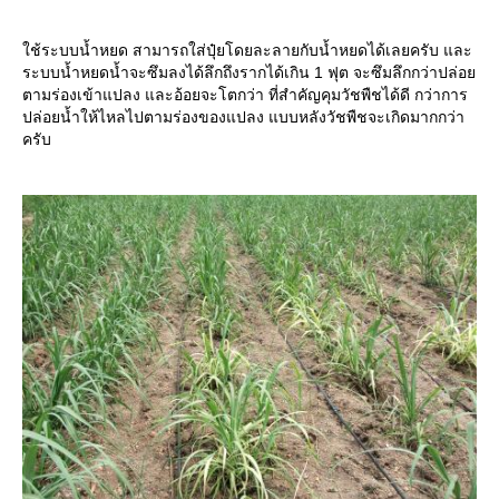
ช้ระบบน้ำหยด สามารถใส่ปุ๋ยโดยละลายกับน้ำหยดได้เลยครับ และ
ระบบน้ำหยดน้ำจะซึมลงได้ลึกถึงรากได้เกิน 1 ฟุต จะซึมลึกกว่าปล่อ
ตามร่องเข้าแปลง และอ้อยจะโตกว่า ที่สำคัญคุมวัชพืชได้ดี กว่าการ
ปล่อยน้ำให้ไหลไปตามร่องของแปลง แบบหลังวัชพืชจะเกิดมากกว่า
ครับ