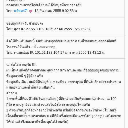
ลองถามเกษตรกรใกล้เคียง จะได้ข้อมูลที่ตรงกว่าครั
ดย:
จ้ห่ม47
18 ธันวาคม 2555 9:02:58 น.
ขอบคุณสำหรับคำตอบคะ
ดย: สุภา IP: 27.55.3.109 18 ธันวาคม 2555 15:50:52 น.
คิดให้ดีนะ่คับตอนนี้ คนหันมาปลูกอ้อยเยอะมาก ตอนนี้รถผมนอนรอลลงอ้อยที่
รงงาน2วันแล้ว.....คิวเยอะมากๆๆ
ดย: คนขนอ้อย IP: 101.51.183.164 17 มกราคม 2556 13:43:12 น.
น่าสนใจมากครับ !!!!
ผมเป็นคนนึงที่กำลังอยากลงทุนทำการเกษตรและมองเรื่องอ้อยอยู่ เลยอยากถาม
ข้อมูลจากพี่ ๆ ผู้รู้ด้วยครับ
ข้อมูลเพิ่มเติม : ผมมีที่ดินอยู่ที่ อ. หล่มสัก จ. เพชรบูรณ์ ที่ดินใกล้คลองชลประทาน
ต่พอหน้าแล้งน้ำก็แห้งเหมือนกัน
คำถาม
1 จากพื้นที่ที่ผมมีไปยังโรงงานอ้อย ( ที่คิดน่าจะเป็นที่ขอนแก่น) ประมาณ 100
กิโล หากปลูกอ้อยแล้วค่าขนส่งไปยังโรงงานจะคุ้มไหมครับ
2 ถ้าจะเริ่มปลูกต้องทำอย่างไรบ้างครับ หรือมีข้อควรระวังอะไรบ้าง ( ไม่เคยรู้
เรื่องเกี่ยวกับก่ีเกษตรมาก่อน แต่มีที่ดินซึ่งมักจะมีคนเช่าไปปลูกยาสูบ แต่ไม่อยาก
ห้เช่าแล้วจึงมองหาพืชที่ลงทุนได้ง่ายครับ)