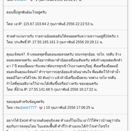
ตอนนี้ปลูกพันธ์อะไรอยู่ครับ
ดย: เอ IP: 115.67.103.64 2 กุมภาพันธ์ 2556 22:22:53 น.
ช่วยคำนวนรายรับ รายจ่ายอ้อยต่อตันให้หน่อยครับความหวานอยู่ที่10ครับ ร
ดย: ประสิทธิ์ IP: 27.55.165.161 3 กุมภาพันธ์ 2556 20:29:11 น.
คุณแจ้ห่ม47. จ้างหมดทุดขั้นตอนเลยหรอครับ รถบรรทุกอ้อย. รถไถ. รถคีบ จ้าง
หมดเลยหรอครับ. ผมก็อยากหันมาทำอ้อยเหมือนเดิมครับ หลังจ้างคุณพ่อเลิกทำ
มา 7 ปี ตอนนี้ผมมารับเหมาตัดบรรทุกเข้าโรงงานครบุรีอยุ่. คือเครื่องมือผมมี
หมดเห็นคุณแจ้ห่ม47 ทำรายการปลุกอ้อยแล้วมันน่าสนใจ ที่ผมคิดใว้ถ้าทำน้ำ
หยดมีโอกาสได้ไร่ล่ะ 30 ตันป่าว แล้วถ้ามีเครื่องมือครบ รถพ่วง รถไถ รถคีบ
กำไลที่คุณอธิบายใว้น่าจะได้เพิ่มขึ้นหรือป่าวครับ ขอบคุณครับ
ดย: ตี๋อ้วน IP: 27.55.141.68 5 กุมภาพันธ์ 2556 16:17:22 น.
ขอบคุณสำหรับข้อมูลครับ
ดย: เรน (
ravo7777
) 10 กุมภาพันธ์ 2556 17:06:25 น.
อยากได้ Excel คำนวณต้นทุนจังเลย ทำเองก็ไม่เป็น เอาไว้ให้ชาวบ้านดูว่ามัน
คุมกับการลงทุนไหม ในแต่ละพื้้นที่ ทำกี่ไร่ ทำเองจะได้กำไรเท่าไหร่/ไร่