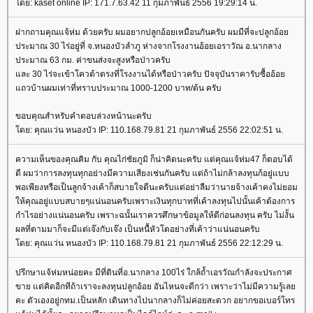
ดย: kaset online IP: 171.7.63.42 11 กุมภาพันธ์ 2556 19:29:14 น.
ฝากถามคุณแจ้ห่ม ด้วยครับ ผมอยากปลูกอ้อยเหมือนกันครับ ผมมีที่จะปลูกอ้อ
ประมาณ 30 ไร่อยู่ที่ จ.หนองบัวลำภู ห่างจากโรงงานอ้อยเอราวัณ อ.นากลาง
ประมาณ 63 กม. ค่าขนส่งจะสูงหรือป่าวครับ
ละ 30 ไร่จะเข้าโควต้าตรงที่โรงงานได้หรือป่าวครับ ปัจจุบันราคารับซื้ออ้อ
ถวบ้านผมเท่าที่ทราบประมาณ 1000-1200 บาท/ต้น ครับ
ขอบคุณสำหรับคำตอบล่วงหน้านะครับ
ดย: คุณแว่น หนองบัว IP: 110.168.79.81 21 กุมภาพันธ์ 2556 22:02:51 น.
ความเห็นของคุณคิม กับ คุณไก่ชัยภูมิ ก็น่าคิดนะครับ แต่คุณแจ้ห่ม47 ก็ตอบได้
ดี ผมว่าการลงทุนทุกอย่างมีความเสียงเช่นกันครับ แต่ถ้าไม่กล้าลงทุนก้อยู่แบบ
พอเพียงหรือเป็นลูกจ้างเค้าก็สบายใจดีนะครับแต่อย่าลืมว่านายจ้างเค้าคงไม่ยอม
ห้คุณอยู่แบบสบายๆแน่นอนครับเพราะเงินทุกบาทที่เค้าลงทุนไปนั้นเค้าต้องการ
กำไรอย่างแน่นอนครับ เพราะฉนั้นเราควรศึกษาข้อมูลให้ดีก่อนลงทุน ครับ ไม่งั้น
ผลที่ตามมาก็จะมีแต่เจ๊งกับเจ๊ง เป็นหนื้หัวโตอย่างที่เค้าว่าแน่นอนครับ
ดย: คุณแว่น หนองบัว IP: 110.168.79.81 21 กุมภาพันธ์ 2556 22:12:29 น.
ปรึกษาแจ้ห่มหน่อยคะ มีที่ดินที่อ.นากลาง 100ไร่ ใกล้ถ้ำเอรวัณกำลังจะประกาศ
ขาย แต่คิดอีกทีถ้าเราจะลงทุนปลูกอ้อย อันไหนจะดีกว่า เพราะว่าไม่มีความรู้เล
คะ ตัวเองอยู่กทม.เป็นหลัก เดินทางไปนากลางก็ไม่ค่อยสะดวก อยากขอเบอร์โทร