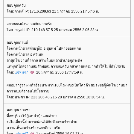
ขอบคุณครับ
ดย: กานต์ IP: 171.6.209.63 21 มกราคม 2556 21:45:46 น.
อยากลองมั่งน่า สนจัยมากครับ
ดย: miyabi IP: 210.148.57.5 25 มกราคม 2556 2:05:33 น.
ตอบคุณกานต์
รงงานน้ำตาลที่ผมรู้ก็มี อ ชุมแพ ไปทางขอนแก่น
รงงานน้ำตาล อ ศรีเทพ
ล่าสุดโรงงานน้ำตาล สร้างใหม่แถวอำเภอภูกระดึง
ต่ทุกที่ไกลจากหล่มสักพอสมควรเลยครับ กลัวค่าขนส่งมากทำให้ไม่มีกำไรครับ
ดย:
จ้ห่ม47
26 มกราคม 2556 17:47:59 น.
ผมอยากรู้ว่า ผมทำอ้อยประมาน100ไร่ผมขอเปิดโควต้า ผมจะขอกู้เงินโรงงานมา
ดาวรถ10ล้อก่อนได้มั้ยคราบ
ดย: ประชา IP: 223.206.48.215 28 มกราคม 2556 18:30:54 น.
ตอบคุณ ประชา
ที่ลพบุรี จะให้กู้แค่ค่าปุ๋ยและค่ายา
รถไถเดี๋ยวนี้สามารถผ่อนได้กับตัวแทนจำหน่า
ความเห็นผมจ้างข้างนอกดีกว่าครับ
ดย:
จ้ห่ม47
1 กุมภาพันธ์ 2556 16:02:27 น.