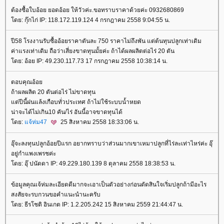
ต้องซื้อใบอ้อย ยอดอ้อย ให้วัวค่ะ.ขอทราบราคาด้วยค่ะ 0932680869
ดย: กุ๊กไก่ IP: 118.172.119.124 4 กรกฎาคม 2558 9:04:55 น.
ปี58 โรงงานรับซื้ออ้อยราคาตันละ 750 ราคาไม่ถึงพัน แต่ต้นทุนปลูกเท่าเดิม
ค่าแรงเท่าเดิม ถือว่าเสี่ยงขาดทุนมั้ยค่ะ ถ้าได้ผลผลิตต่อไร่ 20 ตัน
ดย: อ้อย IP: 49.230.117.73 17 กรกฎาคม 2558 10:38:14 น.
ตอบคุณอ้อ
ถ้าผลผลิต 20 ตันต่อไร่ ไม่ขาดทุน
ต่ปีนี้ฝนแล้งเกือบทั่วประเทศ ถ้าไม่ใช้ระบบน้ำหยด
น่าจะได้ไม่เกิน10 คัน/ไร่ อันนี้อาจขาดทุนได้
ดย:
จ้ห่ม47
25 สิงหาคม 2558 18:33:06 น.
อุ๊จะลงทุนปลูกอ้อยปีแรก อยากทราบว่าส่วนมากเขาเหมาปลูกที่ไร่ละเท่าไหร่ค่ะ อุ๊
อยู่กำแพงเพรชค่ะ
ดย: อุ๊ ปนัดดา IP: 49.229.180.139 8 ตุลาคม 2558 18:38:53 น.
ข้อมูลคุณเจ้ห่มละเอียดดีมากจะเอาเป็นตัวอย่างก่อนตัดสินใจเริ่มปลูกถ้ามีอะไร
สงสัยจะรบกวนขอคำแนะนำนะครับ
ดย: ธีรโชติ อินเกต IP: 1.2.205.242 15 สิงหาคม 2559 21:44:47 น.