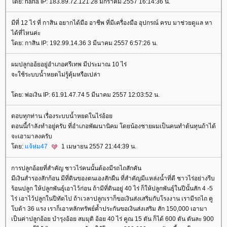
ดย: nana IP: 183.89.72.121 28 มกราคม 2557 16:14:36 น.
มีที่ 12 ไร่ ที่ กาสิน อยากได้มือ อาชีพ ที่มีเครื่องมือ อุปกรณ์ ครบ มาช่วยดูแล หา
ได้ที่ไหนค่ะ
ดย: กาสิน IP: 192.99.14.36 3 มีนาคม 2557 6:57:26 น.
ผมปลูกออ้ยอยู่อำเภอศรีเทพ มีประมาณ 10 ไร่
จะใช้ระบบน้ำหยดไม่รู้คุ้มหรือเปล่า
ดย: พ่อเงิน IP: 61.91.47.74 5 มีนาคม 2557 12:03:52 น.
ตอบทุกท่าน เรื่องระบบน้ำหยดในไร่อ้อ
ตอนนี้กำลังทำอยู่ครับ ที่อำเภอพัฒนานิคม โดยน้องชายผมเป็นคนทำต้นทุนถ้าได้
จะเอามาลงครับ
ดย:
จ้ห่ม47
1 เมษายน 2557 21:44:39 น.
การปลูกอ้อยที่สำคัญ ชาวไร่คนนั้นต้องมีรถไถสักคัน
มีเงินสำรองสักก้อน มีที่ดินของตนเองสักผืน ที่สำคัญมีแหล่งน้ำที่ดี ชาวไร่อย่างรีบ
ร้อนปลูก ให้ปลูกพันธุ์เอาไว้ก่อน ถ้ามีที่ดินอยู่ 40 ไร่ ก็ให้ปลูกพันธุ์ในปีนั้นสัก 4 -5
ไร่ เอาไว้ปลูกในปีทัดไป ถ้าเวลาปลูกเราก็ขอเงินส่งเสริมกับโรงงาน เรามีรถไถ คู
บต้า 36 แรง เราก็เอาหลักทรัพย์ค้ำประกันขอเงินส่งเสริม สัก 150,000 เอามา
เป็นค่าปลูกอ้อย บำรุงอ้อย สมมุติ อ้อย 40 ไร่ คูณ 15 ตัน ก็ได้ 600 ตัน ตันละ 900