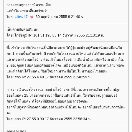
การลงทุนทุกอย่างมีความเสี่ยง
ต่ถ้าไม่ลงทุน เสี่ยงกว่าครับ
ดย:
จ้ห่ม47
30 พฤศจิกายน 2555 9:21:40 น.
เห็นด้วยกับคุณคิมนะ
ดย: ไก่ชัยภูมิ IP: 101.51.198.83 14 ธันวาคม 2555 21:13:19 น.
พึ่งเข้าโควตากับโรงงานเป็นปีเเรก อยากได้ผู้รู้แนะนำ อยู่พัฒนานิคมเหมือนกัน
คะ. 1. ตอนนี้รอตัดคะเข้าคิวรถตัดกับโรงงานนานไหม แล้วได้ตัดแน่นอนไหมคะ
ล้วต้องเตรียมอะไรบ้าง ต้องเฝ้าไหม เลี้ยงข้าว เติมน้ำมันรถตัดหรือเขามีมาให้.
2. ของคุณแจ้ห่มคุณพ่อตัดอย่างไรคะ เหมือนของดิฉันไหม แล้วถ้าคุณจ้าง พอจะ
นะนำดิฉันได้ไหมคะ. ร้อนใจมากเพราะมือใหม่ไม่ทราบอะไรเลยคะ
ดย: สภา IP: 27.55.4.40 17 ธันวาคม 2555 21:40:59 น.
การจ่ายเงินของโรงงานจ่ายอย่างไรบ้างคะ มีกี่งวด. เพราะรอเงินตรงนี้มาปลูก
อ้อยใหม่คะ 25 ไร่ อยากทราบว่าซื้อท่อนพันธุ์ที่ไหน. ใครรับจ้างปลูกขอเบอร์
ติดต่อได้ไหมคะ. ดีใจคะที่มีblogนี้ ขอบคุณมากจริงๆคะ
อยากไปดูงานที่ของคุณพ่อของคุณแจ้ห่มได้ไหมคะ อยากไปแชร์ประสบการณ์น่ะ
คะ
ดย: สุภา IP: 27.55.0.90 17 ธันวาคม 2555 22:56:34 น.
ตอบคุณ สุภา