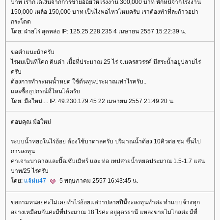
บาท เราก็ได้เงินจากการขายอ้อยให้โรงงาน 300,000 บาท หักหนี้จากโรงงาน
150,000 เหลือ 150,000 บาท เป็นไงพอไหวไหมครับ เราต้องทำที่ละก้าวอย่า
กระโดด
ดย: ฝ่ายไร่ สุดหล่อ IP: 125.25.228.235 4 เมษายน 2557 15:22:39 น.
ขอคำแนะนำครับ
ไร่ผมเป็นที่โคก ดินดำ เนื้อที่ประมาณ 25 ไร่ จ.นครสวรรค์ มีสระน้ำอยู่ปลายไร่
ครับ
ต้องการทำระนนน้ำหยด ใช้ต้นทุนประมาณเท่าไรครับ..
ละซื้ออุปกรณ์ที่ไหนได้ครับ
ดย: มือใหม่.... IP: 49.230.179.45 22 เมษายน 2557 21:49:20 น.
ตอบคุณ มือใหม่
ระบบน้ำหยอในไร่อ้อย ต้องใช้บาดาลครับ ปริมาณน้ำต้อง 10คิวต่อ ชม ขึ้นไป
การลงทุน
ค่าเจาะบาดาลและปั๊ฒซับเมิทร์ และ ท่อ เทปสายน้ำหยดประมาณ 1.5-1.7 แสน
บาท/25 ไร่ครับ
ดย:
จ้ห่ม47
5 พฤษภาคม 2557 16:43:45 น.
ขอถามหน่อยค่ะไม่เคยทำไร่อ้อยแต่ว่าปลายปีนี้จะลงทุนทำค่ะ ทำแบบจ้างทุก
อย่างเหมือนกันค่ะมีที่ประมาณ 18 ไร่ค่ะ อยู่อุดรธานี แหล่งขายไม่ไกลค่ะ มีที่