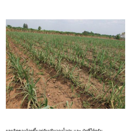
ผลผลิตของอ้อยขึ้นอยู่กับปริมาณน้ำฝน และ ปุ๋ยที่ให้ครับ