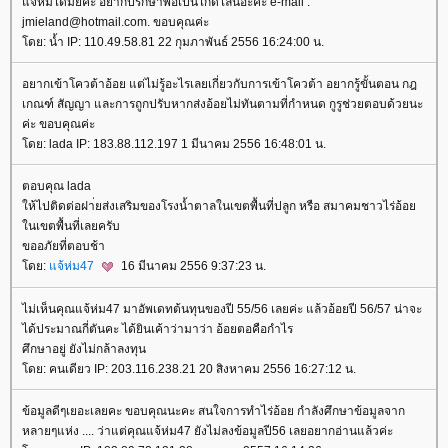
จ้ห่มได้มั้ยคะ อยากปรึกษาพอเป็นไกด์ไลน์อ่ะคะ e-mail :
jmieland@hotmail.com. ขอบคุณค่ะ
ดย: น้ำ IP: 110.49.58.81 22 กุมภาพันธ์ 2556 16:24:00 น.
อยากเข้าโควต้าอ้อย แต่ไม่รู้อะไรเลยเกี่ยวกับการเข้าโควต้า อยากรู้ขั้นตอน กฎ
เกณฑ์ สัญญา และการถูกปรับหากส่งอ้อยไม่ทันตามที่กำหนด กูรูช่วยตอบด้วยนะ
ค่ะ ขอบคุณค่ะ
ดย: lada IP: 183.88.112.197 1 มีนาคม 2556 16:48:01 น.
ตอบคุณ lada
ห้ไปติดต่อฝา่ยส่งเสริมของโรงน้ำตาลในเขตพื้นที่ปลูก หรือ สมาคมชาวไร่อ้อ
นเขตพื้นที่เลยครับ
ขออภัยที่ตอบช้า
ดย:
จ้ห่ม47
16 มีนาคม 2556 9:37:23 น.
ไม่เห็นคุณแจ้ห่ม47 มาอัพเดทต้นทุนของปี 55/56 เลยค่ะ แล้วอ้อยปี 56/57 น่าจะ
ได้ประมาณกี่ตันคะ ได้ยินเค้าว่ามาว่า อ้อยตอคือกำไร
ศึกษาอยู่ ยังไม่กล้าลงทุน
ดย: คนเดียว IP: 203.116.238.21 20 สิงหาคม 2556 16:27:12 น.
ข้อมูลดีๆเยอะเลยคะ ขอบคุณนะคะ สนใจการทำไร่อ้อย กำลังศึกษาข้อมูลจาก
หลายๆแห่ง .... ว่าแต่คุณแจ้ห่ม47 ยังไม่ลงข้อมูลปี56 เลยอยากอ่านแล้วค่ะ