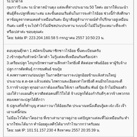
รง.นำตาล
กุมภวาปี และ รง.นำตาลบ้านดุง แต่ละที่ห่างประมาณ 50 โลค่ะ อยากให้แนะนำ
พันธุ์ที่จะปลูกที่เหมาะสม และขั้นตอนเริ่มต้นในการจะทำไร่อ้อย ช่วงนี้กำลังศึกษา
หาข้อมูลจากคนเคยทำเหมือนกันค่ะ มีญาติอยู่ลำนารายณ์ทำก็ปรึกษาอยู่เหมือน
กันค่ะ แต่ที่ ๆ จะไปทำไร่ไม่มีชลประประทาน ระบบน้ำไม่มีไม่รู้จะเหมาะที่จะทำ
หรือเปล่าค่ะ ขอบคุณค่ะ
ดย: tukta IP: 223.204.160.58 5 กรกฎาคม 2557 10:50:23 น.
ตอบคุณตุ๊กตา 1.สมัครเป็นสมาชิกชาวไร่อ้อย ขึ้นทะเบียนครับ
2.เข้ากลุ่มกับหัวหน้าโควต้า ไม่รู้แต่ละที่เหมือนกันหรือเปล่า
3.เตรียมปลูก ไถบุกเบิกพรานสามลึกเท่าไหร่ยิ่งดี ติดต่อหาพันธ์อ้อย หาผู้รับจ้าง
ปลูก การตัดพันธ์ุ การขนพันธ์ ขนปุ๋
4.ลงพรานพรวนก่อนปลูก ในภาคอิสานเราจะปลูกอ้อยข้ามแล้งส่วนใหญ่
ประมาณ ต.ต-ธค แล้วแต่ฝน ไถพรวนละเอียดเท่าไหร่ยิ่งดี คนมีรถไถเองจะดี
5.การจ้างปลูก ทุกอย่างเราต้องเตรียมให้เขา เตรียมดิน พันธ์ ปุ๋ย ถ้าไม่มีของตัว
เองให้วางแผนดีๆ ควรติดต่อคนที่ไว้ใจได้ จ้างปลูกก็ต้องกำกับดีๆ ควรจ้างพวกรถ
สองเพลาจะปลูกได้ดีกว่า
6.ปลูกเสร็จก็ทำบุญ สวดภาวนาให้อ้อยเกิด ประมาณหนึ่งเดือนรู้ผล เจ๋ง เจ๊ง เจ๊า
เอาแค่นี้ก่อน
ไม่มีอะไรได้มาโดยง่าย ที่เขาเล่ามาอาจดูง่าย แต่ปัญหาแต่ละที่ไม่เหมือนกัน ทำ
มากใช่จะได้มาก ทำน้อยดูแลดีๆได้มากกำไรมากกว่าครับผม
ดย: sak IP: 101.51.157.230 4 สิงหาคม 2557 20:35:39 น.